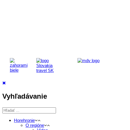
Aktivita realizovaná s finančnou podporou
Ministerstva cestovného ruchu
a športu Slovenskej republiky
Vyhľadávanie
Horehronie
O regióne