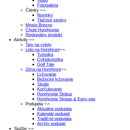
Video
Fotogaléria
Články
Novinky
Tlačové správy
Mesto Brezno
Chute Horehronia
Regionálny produkt
Aktivity
Tipy na výlety
Leto na Horehroní
Turistika
Cykloturistika
Golf Tále
Zima na Horehroní
Lyžovanie
Bežecké lyžovanie
Skialp
Korčulovanie
Horehronie Skibus
Horehronie Skipas & Easy pas
Podujatia
Aktuálne podujatia
Kalendár podujatí
Tradičné podujatia
Archív podujatí
Služby