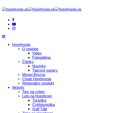
Horehronie
O regióne
Video
Fotogaléria
Články
Novinky
Tlačové správy
Mesto Brezno
Chute Horehronia
Regionálny produkt
Aktivity
Tipy na výlety
Leto na Horehroní
Turistika
Cykloturistika
Golf Tále