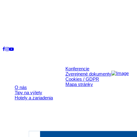
Kontakt
+421 911 633 119
info@horehronie.sk
© 2026, Horehronie.sk
Konferencie
Rýchle odkazy
Zverejnené dokumenty
Cookies / GDPR
Mapa stránky
O nás
Tipy na výlety
Hotely a zariadenia