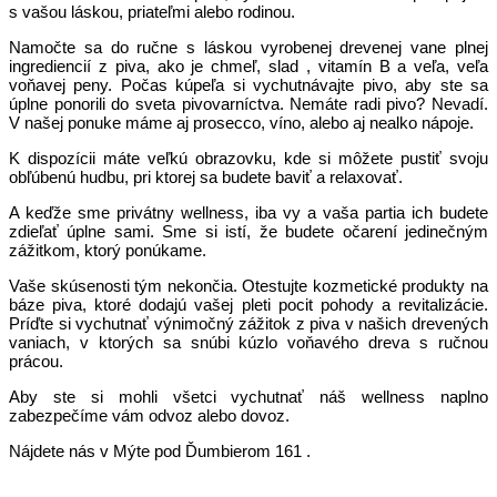
s vašou láskou, priateľmi alebo rodinou.
Namočte sa do ručne s láskou vyrobenej drevenej vane plnej
ingrediencií z piva, ako je chmeľ, slad , vitamín B a veľa, veľa
voňavej peny. Počas kúpeľa si vychutnávajte pivo, aby ste sa
úplne ponorili do sveta pivovarníctva. Nemáte radi pivo? Nevadí.
V našej ponuke máme aj prosecco, víno, alebo aj nealko nápoje.
K dispozícii máte veľkú obrazovku, kde si môžete pustiť svoju
obľúbenú hudbu, pri ktorej sa budete baviť a relaxovať.
A keďže sme privátny wellness, iba vy a vaša partia ich budete
zdieľať úplne sami. Sme si istí, že budete očarení jedinečným
zážitkom, ktorý ponúkame.
Vaše skúsenosti tým nekončia. Otestujte kozmetické produkty na
báze piva, ktoré dodajú vašej pleti pocit pohody a revitalizácie.
Príďte si vychutnať výnimočný zážitok z piva v našich drevených
vaniach, v ktorých sa snúbi kúzlo voňavého dreva s ručnou
prácou.
Aby ste si mohli všetci vychutnať náš wellness naplno
zabezpečíme vám odvoz alebo dovoz.
Nájdete nás v Mýte pod Ďumbierom 161 .