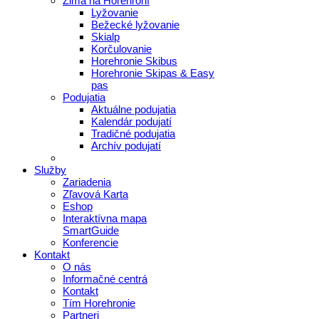
Zima na Horehroní
Lyžovanie
Bežecké lyžovanie
Skialp
Korčulovanie
Horehronie Skibus
Horehronie Skipas & Easy
pas
Podujatia
Aktuálne podujatia
Kalendár podujatí
Tradičné podujatia
Archív podujatí
Služby
Zariadenia
Zľavová Karta
Eshop
Interaktívna mapa
SmartGuide
Konferencie
Kontakt
O nás
Informačné centrá
Kontakt
Tím Horehronie
Partneri