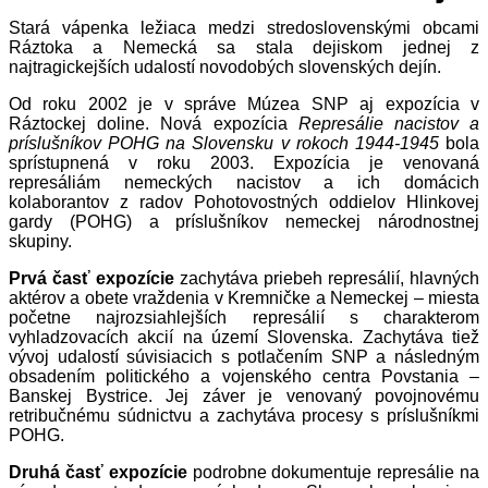
Stará vápenka ležiaca medzi stredoslovenskými obcami
Ráztoka a Nemecká sa stala dejiskom jednej z
najtragickejších udalostí novodobých slovenských dejín.
Od roku 2002 je v správe Múzea SNP aj expozícia v
Ráztockej doline. Nová expozícia
Represálie nacistov a
príslušníkov POHG na Slovensku v rokoch 1944-1945
bola
sprístupnená v roku 2003. Expozícia je venovaná
represáliám nemeckých nacistov a ich domácich
kolaborantov z radov Pohotovostných oddielov Hlinkovej
gardy (POHG) a príslušníkov nemeckej národnostnej
skupiny.
Prvá časť expozície
zachytáva priebeh represálií, hlavných
aktérov a obete vraždenia v Kremničke a Nemeckej – miesta
početne najrozsiahlejších represálií s charakterom
vyhladzovacích akcií na území Slovenska. Zachytáva tiež
vývoj udalostí súvisiacich s potlačením SNP a následným
obsadením politického a vojenského centra Povstania –
Banskej Bystrice. Jej záver je venovaný povojnovému
retribučnému súdnictvu a zachytáva procesy s príslušníkmi
POHG.
Druhá časť expozície
podrobne dokumentuje represálie na