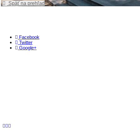
Späť na prehľad
Facebook
Twitter
Google+
Kontakt
+421 911 633 119
info@horehronie.sk
© 2026, Horehronie.sk