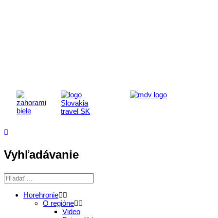
Aktivita realizovaná s finančnou podporou
Ministerstva cestovného ruchu
a športu Slovenskej republiky
Vyhľadávanie
Horehronie
O regióne
Video