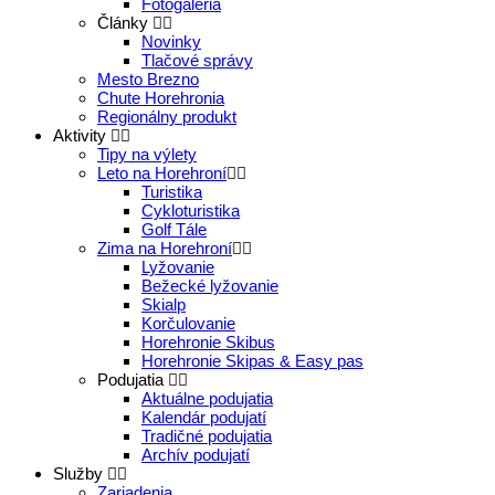
Fotogaléria
Články
Novinky
Tlačové správy
Mesto Brezno
Chute Horehronia
Regionálny produkt
Aktivity
Tipy na výlety
Leto na Horehroní
Turistika
Cykloturistika
Golf Tále
Zima na Horehroní
Lyžovanie
Bežecké lyžovanie
Skialp
Korčulovanie
Horehronie Skibus
Horehronie Skipas & Easy pas
Podujatia
Aktuálne podujatia
Kalendár podujatí
Tradičné podujatia
Archív podujatí
Služby
Zariadenia