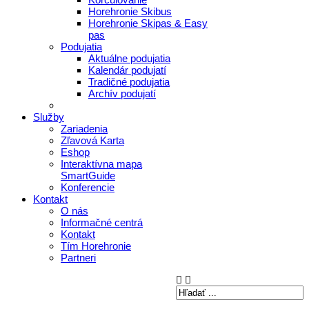
Horehronie Skibus
Horehronie Skipas & Easy
pas
Podujatia
Aktuálne podujatia
Kalendár podujatí
Tradičné podujatia
Archív podujatí
Služby
Zariadenia
Zľavová Karta
Eshop
Interaktívna mapa
SmartGuide
Konferencie
Kontakt
O nás
Informačné centrá
Kontakt
Tím Horehronie
Partneri