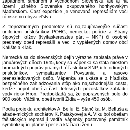
západnom, strednom a východnom Slovensku, ale aj na
území južného Slovenska okupovaného horthyovským
Maďarskom. Časť expozície je venovaná represáliám voči
rómskemu obyvateľstvu.
Z trojrozmerných predmetov sú najzaujímavejšie súčasti
uniforiem príslušníkov POHG, nemeckej polície a Strany
šípových krížov (Nyilaskeresztes párt – NKP) či osobné
predmety obetí represálií a veci z vypálených domov obcí
Kalište a Kľak.
Nemecká sa do slovenských dejín výrazne zapísala práve v
januárových dňoch 1945, kedy sa vápenka sa stala miestom
hromadných popráv priamych účastníkov SNP, ich rodinných
príslušníkov, sympatizantov Povstania a rasovo
prenasledovaných osôb. Vápenka sa ukázala z hľadiska
bezpečného zahladzovania stôp ako najschodnejšia cesta,
keďže popol obetí a časti telesných pozostatkov zahladili
vody rieky Hron. Predpokladá sa, že popravených bolo do
900 osôb. Väčšinu obetí tvorili Židia – vyše 450 osôb.
Podľa projektu architektov A. Béllu, E. Stančíka, M. Belluša a
akade-mických sochárov K. Patakyovej a A. Viku bol obetiam
fašistických represálií vedľa vápenky postavený pamätník
symbolizujúci plameň pece a kľačiacu ženu.