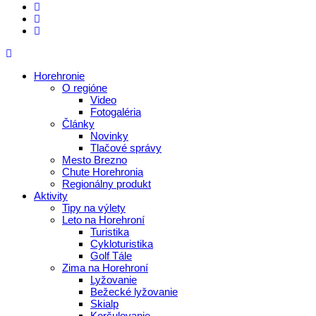
Horehronie
O regióne
Video
Fotogaléria
Články
Novinky
Tlačové správy
Mesto Brezno
Chute Horehronia
Regionálny produkt
Aktivity
Tipy na výlety
Leto na Horehroní
Turistika
Cykloturistika
Golf Tále
Zima na Horehroní
Lyžovanie
Bežecké lyžovanie
Skialp
Korčulovanie