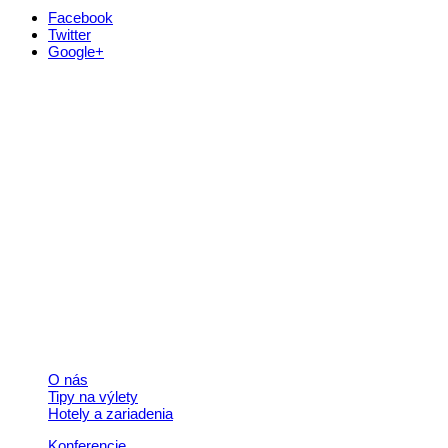
Facebook
Twitter
Google+
Kontakt
+421 911 633 119
info@horehronie.sk
© 2026, Horehronie.sk
Rýchle odkazy
O nás
Tipy na výlety
Hotely a zariadenia
Konferencie