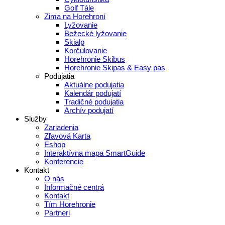
Golf Tále
Zima na Horehroní
Lyžovanie
Bežecké lyžovanie
Skialp
Korčulovanie
Horehronie Skibus
Horehronie Skipas & Easy pas
Podujatia
Aktuálne podujatia
Kalendár podujatí
Tradičné podujatia
Archív podujatí
Služby
Zariadenia
Zľavová Karta
Eshop
Interaktívna mapa SmartGuide
Konferencie
Kontakt
O nás
Informačné centrá
Kontakt
Tím Horehronie
Partneri