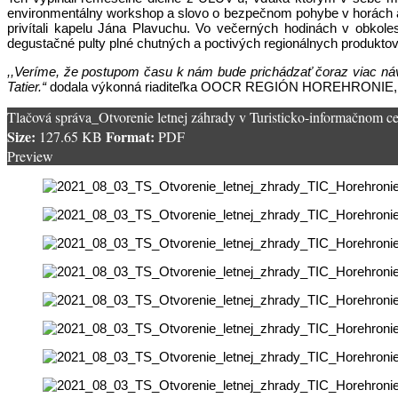
environmentálny workshop a slovo o bezpečnom pohybe v horách a č
privítali kapelu Jána Plavuchu. Vo večerných hodinách v obkoles
degustačné pulty plné chutných a poctivých regionálnych produktov
,,Veríme, že postupom času k nám bude prichádzať čoraz viac návš
Tatier.“
dodala výkonná riaditeľka OOCR REGIÓN HOREHRONIE, In
Tlačová správa_Otvorenie letnej záhrady v Turisticko-informačnom ce
Size:
Format:
127.65 KB
PDF
Preview