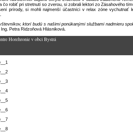
o robiť pri stretnutí so zverou, si zobrali lektori zo Zásahového t
ení prírody, si mohli najmenší účastníci v relax zóne vychutnať 
.
tevníkov, ktorí budú s našimi ponúkanými službami nadmieru spokojn
g. Petra Ridzoňová Hlásniková.
ntre Horehronie v obci Bystrá