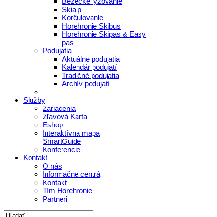
Bežecké lyžovanie
Skialp
Korčulovanie
Horehronie Skibus
Horehronie Skipas & Easy
pas
Podujatia
Aktuálne podujatia
Kalendár podujatí
Tradičné podujatia
Archív podujatí
Služby
Zariadenia
Zľavová Karta
Eshop
Interaktívna mapa
SmartGuide
Konferencie
Kontakt
O nás
Informačné centrá
Kontakt
Tím Horehronie
Partneri