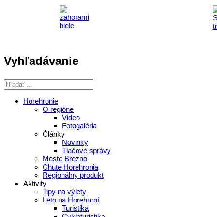
Vyhľadávanie
Horehronie
O regióne
Video
Fotogaléria
Články
Novinky
Tlačové správy
Mesto Brezno
Chute Horehronia
Regionálny produkt
Aktivity
Tipy na výlety
Leto na Horehroní
Turistika
Cykloturistika