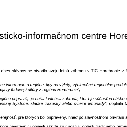
isticko-informačnom centre Hore
slávnostne otvorila svoju letnú záhradu v TIC Horehronie v Byst
alitné informácie o regióne, tipy na výlety, výnimočné regionálne pr
javy ľudovej kultúry z regiónu Horehronie“,
gióne pripravili, je naša kvitnúca záhrada, ktorá je súčasťou nášho 
anskej Bystrice, sladké zákusky alebo svieže limonády“
, doplnila
á verejnosť, pre ktorých bol pripravený, hneď po slávnostnom privítaní
í návštevníci objavili skryté zručnosti v oblasti tradičného reme