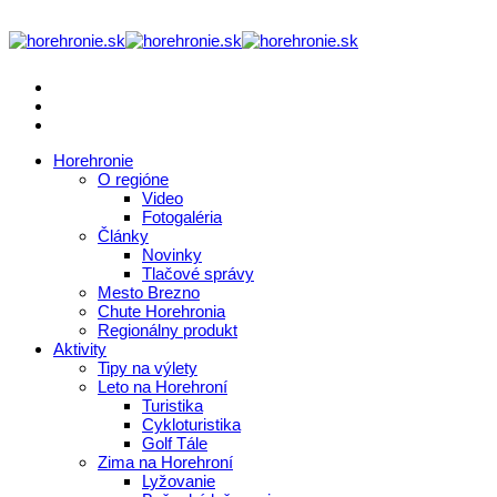
Horehronie
O regióne
Video
Fotogaléria
Články
Novinky
Tlačové správy
Mesto Brezno
Chute Horehronia
Regionálny produkt
Aktivity
Tipy na výlety
Leto na Horehroní
Turistika
Cykloturistika
Golf Tále
Zima na Horehroní
Lyžovanie