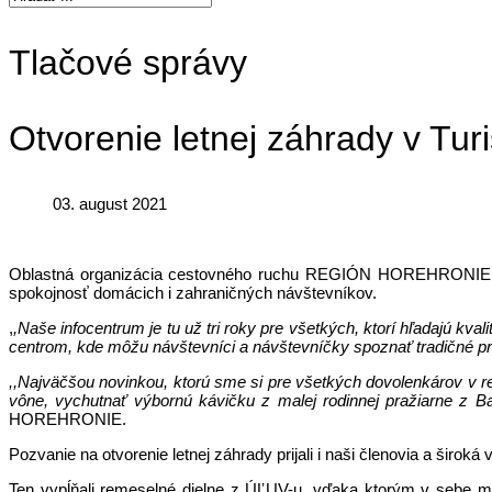
Tlačové správy
Otvorenie letnej záhrady v Tur
03. august 2021
Oblastná organizácia cestovného ruchu REGIÓN HOREHRONIE dnes 
spokojnosť domácich i zahraničných návštevníkov.
,
,Naše infocentrum je tu už tri roky pre všetkých, ktorí hľadajú kv
centrom, kde môžu návštevníci a návštevníčky spoznať tradičné pre
,,Najväčšou novinkou, ktorú sme si pre všetkých dovolenkárov v re
vône, vychutnať výbornú kávičku z malej rodinnej pražiarne z B
HOREHRONIE.
Pozvanie na otvorenie letnej záhrady prijali i naši členovia a širok
Ten vypĺňali remeselné dielne z ÚĽUV-u, vďaka ktorým v sebe mnoh