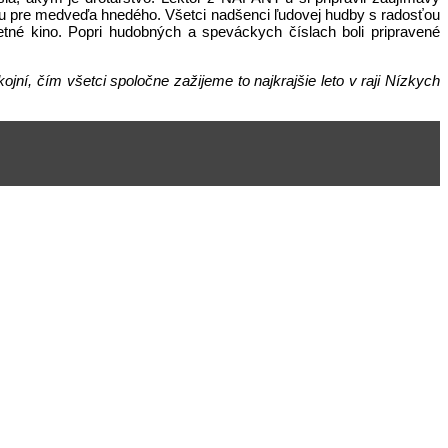
ímu pre medveďa hnedého. Všetci nadšenci ľudovej hudby s radosťou
letné kino. Popri hudobných a speváckych číslach boli pripravené
í, čím všetci spoločne zažijeme to najkrajšie leto v raji Nízkych