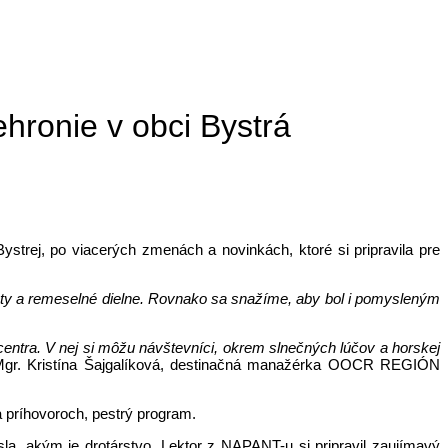
hronie v obci Bystrá
rej, po viacerých zmenách a novinkách, ktoré si pripravila pre
odukty a remeselné dielne. Rovnako sa snažíme, aby bol i pomysleným
centra. V nej si môžu návštevníci, okrem slnečných lúčov a horskej
 Mgr. Kristína Šajgalíková, destinačná manažérka OOCR REGIÓN
 a príhovoroch, pestrý program.
sla, akým je drotárstvo. Lektor z NAPANT-u si pripravil zaujímavý