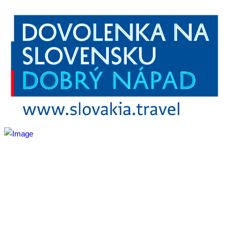
Aktivita realizovaná s finančnou podporou
Ministerstva
cestovného ruchu
a športu Slovenskej republiky