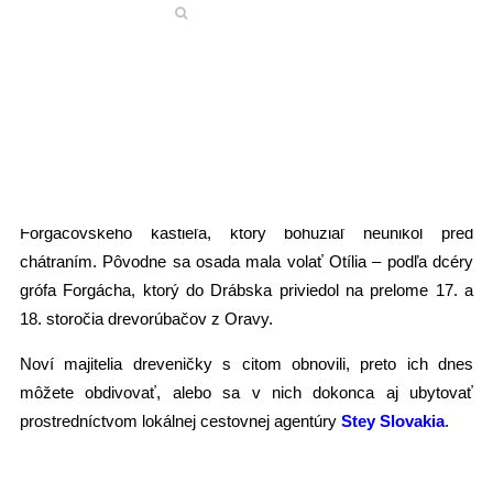
pomedzí okresov Brezno a Poltár, v obkolesení Sihlianskych
lazov.
Drevenice s hospodárskymi dvormi, kaplnkou sv. Anny a
malou zvonicou natretou na modro, sa tu zachovali v takmer
nezmenenej podobe najmä preto, že osada bola v 80-tych
rokoch 20. storočia vysídlená. Pred vstupom do osady
Kysuca, v časti zvanej ,,na Doline“, sa nachádza pozostatok
Forgáčovského kaštieľa, ktorý bohužiaľ neunikol pred
chátraním. Pôvodne sa osada mala volať Otília – podľa dcéry
grófa Forgácha, ktorý do Drábska priviedol na prelome 17. a
18. storočia drevorúbačov z Oravy.
Noví majitelia dreveničky s citom obnovili, preto ich dnes
môžete obdivovať, alebo sa v nich dokonca aj ubytovať
prostredníctvom lokálnej cestovnej agentúry
Stey Slovakia
.