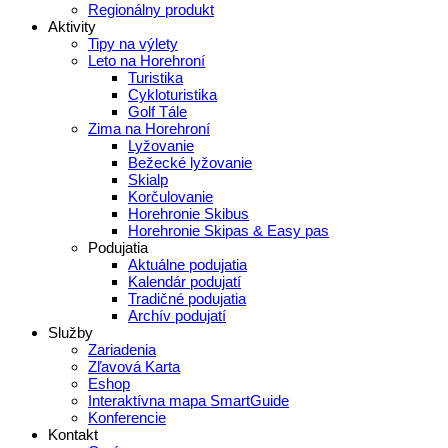
Regionálny produkt
Aktivity
Tipy na výlety
Leto na Horehroní
Turistika
Cykloturistika
Golf Tále
Zima na Horehroní
Lyžovanie
Bežecké lyžovanie
Skialp
Korčulovanie
Horehronie Skibus
Horehronie Skipas & Easy pas
Podujatia
Aktuálne podujatia
Kalendár podujatí
Tradičné podujatia
Archív podujatí
Služby
Zariadenia
Zľavová Karta
Eshop
Interaktívna mapa SmartGuide
Konferencie
Kontakt