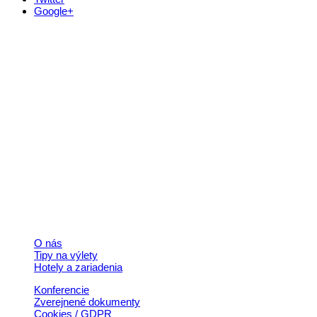
Google+
Kontakt
+421 911 633 119
info@horehronie.sk
© 2026, Horehronie.sk
Rýchle odkazy
O nás
Tipy na výlety
Hotely a zariadenia
Konferencie
Zverejnené dokumenty
Cookies / GDPR