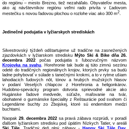
do regiónu – mesto Brezno, tiež nezaháľalo. Obyvateľov mesta,
ako aj návštevníkov regiónu veľmi rado privíta v Ľadovom
2
mestečku s novou ľadovou plochou o rozlohe viac ako 300 m
.
Jedinečné podujatia v lyžiarskych strediskách
Silvestrovský týždeň odštartujeme už tradične na zasnežených
zjazdovkách v lyžiarskom stredisku
Mýto Ski & Bike dňa 26.
decembra 2022
počas podujatia s ľubozvučným názvom
Krojovka na svahu
. Horehronie tak bude aj túto zimnú sezónu
odeté do tradičných regionálnych krojov, ktorých prvky sa budú
ladne pohybovať v súlade s tanečnými krokmi, a to v rytme ušiam
lahodiacich ľudových nôt, tónov a hrubých mužských hlasov
v podaní Veselých chlapcov z Horehronia a heligonkárov.
Hudobno-spevácky program dotvoria sprievodné akcie ako
Hugánske ľadové medvede, súťaže, maľovanie na tvár,
obohatené o gurmánske špeciality z Reštaurácie pod svahom či
Legendárne buchty zo Zbojskej, ktoré sú endemitom medzi
buchtami.
Naopak
29. decembra 2022
sa pravá zábava rozprúdi, v poradí
ďalšom lyžiarskom stredisku pod úpätím Nízkych Tatier, v areáli
Ski Tále
. Tradičný deň plný zábavy -
Happy Ski Tále Day
,