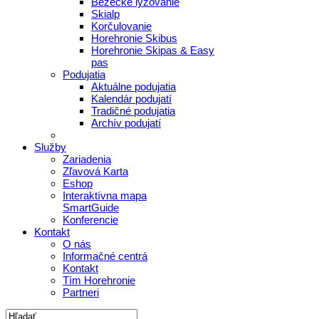
Bežecké lyžovanie
Skialp
Korčulovanie
Horehronie Skibus
Horehronie Skipas & Easy
pas
Podujatia
Aktuálne podujatia
Kalendár podujatí
Tradičné podujatia
Archív podujatí
Služby
Zariadenia
Zľavová Karta
Eshop
Interaktívna mapa
SmartGuide
Konferencie
Kontakt
O nás
Informačné centrá
Kontakt
Tím Horehronie
Partneri