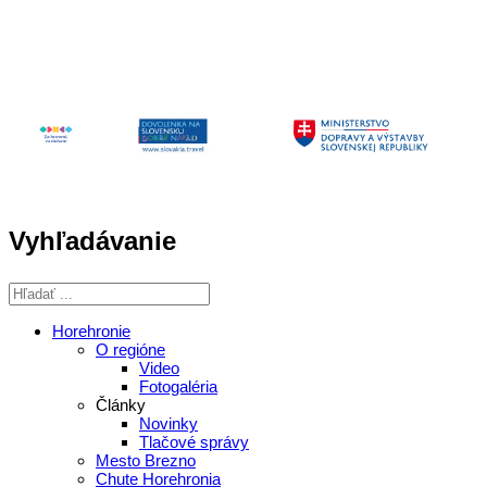
a športu Slovenskej republiky
Vyhľadávanie
Horehronie
O regióne
Video
Fotogaléria
Články
Novinky
Tlačové správy
Mesto Brezno
Chute Horehronia