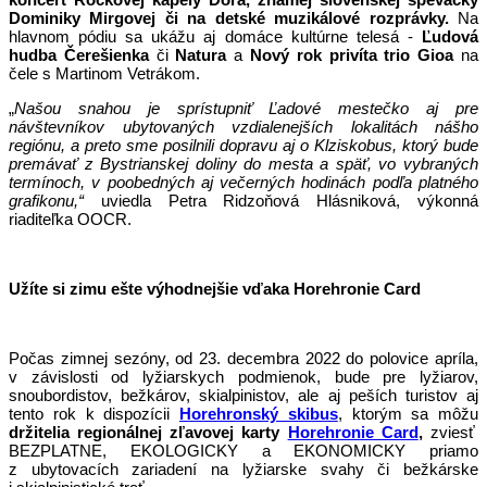
Dominiky Mirgovej či na detské muzikálové rozprávky.
Na
hlavnom pódiu sa ukážu aj domáce kultúrne telesá -
Ľudová
hudba Čerešienka
či
Natura
a
Nový rok privíta trio Gioa
na
čele s Martinom Vetrákom.
„
Našou snahou je sprístupniť Ľadové mestečko aj pre
návštevníkov ubytovaných vzdialenejších lokalitách nášho
regiónu, a preto sme posilnili dopravu aj o Klziskobus, ktorý bude
premávať z Bystrianskej doliny do mesta a späť, vo vybraných
termínoch, v poobedných aj večerných hodinách podľa platného
grafikonu,“
uviedla Petra Ridzoňová Hlásniková, výkonná
riaditeľka OOCR.
Užíte si zimu ešte výhodnejšie vďaka Horehronie Card
Počas zimnej sezóny, od 23. decembra 2022 do polovice apríla,
v závislosti od lyžiarskych podmienok, bude pre lyžiarov,
snoubordistov, bežkárov, skialpinistov, ale aj peších turistov aj
tento rok k dispozícii
Horehronský skibus
, ktorým sa môžu
držitelia regionálnej zľavovej karty
Horehronie Card
,
zviesť
BEZPLATNE, EKOLOGICKY a EKONOMICKY priamo
z ubytovacích zariadení na lyžiarske svahy či bežkárske