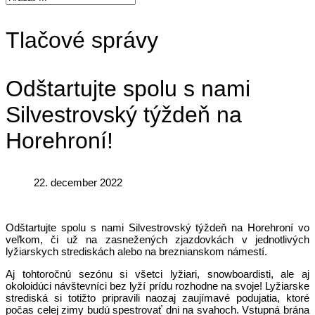
Tlačové správy
Odštartujte spolu s nami
Silvestrovský týždeň na
Horehroní!
22. december 2022
Odštartujte spolu s nami Silvestrovský týždeň na Horehroní vo
veľkom, či už na zasnežených zjazdovkách v jednotlivých
lyžiarskych strediskách alebo na breznianskom námestí.
Aj tohtoročnú sezónu si všetci lyžiari, snowboardisti, ale aj
okoloidúci návštevníci bez lyží prídu rozhodne na svoje! Lyžiarske
strediská si totižto pripravili naozaj zaujímavé podujatia, ktoré
počas celej zimy budú spestrovať dni na svahoch. Vstupná brána