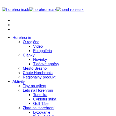
Horehronie
O regióne
Video
Fotogaléria
Články
Novinky
Tlačové správy
Mesto Brezno
Chute Horehronia
Regionálny produkt
Aktivity
Tipy na výlety
Leto na Horehroní
Turistika
Cykloturistika
Golf Tále
Zima na Horehroní
Lyžovanie