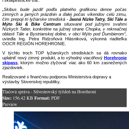
i skialpinistické trať.
„Skibus bude jazdiť podľa platného grafikonu denne počas
zimných a jarných prázdnin a ďalej počas víkendov celú zimu,
čím prepojí tri lyžiarske strediská -
Jasná Nízke Tatry, Ski Tále a
Mýto Ski & Bike Centrum
situované pod južnými svahmi
Nízkych Tatier, konkrétne na južnej strane Chopka, v rekreačnej
oblasti Tále a Bystrianskej doline, v obci Mýto pod Ďumbierom“,
uviedla Ing. Petra Ridzoňová Hlásniková, výkonná riaditeľka
OOCR REGIÓN HOREHRONIE.
V týchto troch TOP lyžiarskych strediskách sa dá rovnako
uplatniť nový zimný produkt, a to výhodný viacdňový
Horehronie
skipass
,
ktorým možno zlyžovať viac ako 60 km zasnežených
zjazdoviek.
Realizované s finančnou podporou Ministerstva dopravy a
výstavby Slovenskej republiky.
Tlačová správa - Silvestrovský týždeň na Horehroní
Size:
Format:
156.42 KB
PDF
Preview