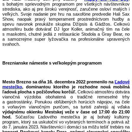
s bohatým sprievodným programom pre všetkých návštevníkov
strediska, ako aj pre širokú verejnosť, zaručene osloví malých i
veľkých. Svoje nadanie pre hru na saxofóne predvedie Hali Sax
Show, naopak pravý temperament prostredníctvom hudby a
spevu navonok preukáže skupina Džípsis & Gádžos. Celkovú
atmosféru bude dotvárať DJ Igor Koller, animačný tím na čele
s maskotmi, chutné jedlá z reštaurácie Stodola a Gray Bear, no
a samozrejme super lyžovačka na profesionálne upravených
svahoch.
Breznianske námestie s veľkolepým programom
Mesto Brezno sa dňa 16. decembra 2022 premenilo na
Ľadové
mestečko
, dominantou ktorého je rozhodne nová mobilná
ľadová plocha s požičovňou korčúľ.
Celkovú atmosféru dotvára
vianočná výzdoba obohatená o tradičné remeselné trhy
a gastrostánky. Ponukou obľúbených horúcich nápojov, na čele
s voňavým vianočným punčom, sa turisti zahrejú aj vďaka
výdajnému okienku Mestskej veže v čase od 17:00 do 21:00
hod.
Súčasťou Ľadového mestečka je aj bohatý kultúrny
program, ktorý sa uskutoční vo vybraných termínoch a potrvá až
do 7. januára 2023. Návštevníci i domáci sa môžu tešiť trebárs na
koncert Rockovej kapely Dora, známej slovenskej speváčky