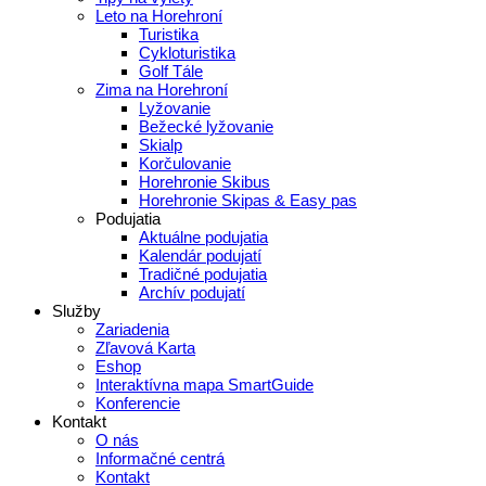
Leto na Horehroní
Turistika
Cykloturistika
Golf Tále
Zima na Horehroní
Lyžovanie
Bežecké lyžovanie
Skialp
Korčulovanie
Horehronie Skibus
Horehronie Skipas & Easy pas
Podujatia
Aktuálne podujatia
Kalendár podujatí
Tradičné podujatia
Archív podujatí
Služby
Zariadenia
Zľavová Karta
Eshop
Interaktívna mapa SmartGuide
Konferencie
Kontakt
O nás
Informačné centrá
Kontakt