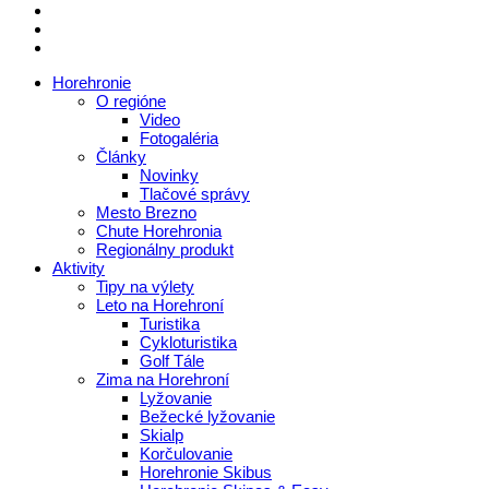
Horehronie
O regióne
Video
Fotogaléria
Články
Novinky
Tlačové správy
Mesto Brezno
Chute Horehronia
Regionálny produkt
Aktivity
Tipy na výlety
Leto na Horehroní
Turistika
Cykloturistika
Golf Tále
Zima na Horehroní
Lyžovanie
Bežecké lyžovanie
Skialp
Korčulovanie
Horehronie Skibus