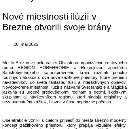
Nové miestnosti ilúzií v
Brezne otvorili svoje brány
20. máj 2026
Mesto Brezno v spolupráci s Oblastnou organizáciou cestovného
ruchu REGIÓN HOREHRONIE a Rozvojovou agentúrou
Banskobystrického samosprávneho kraja rozšírili ponuku
rodinných atrakcií o dva nové zážitkové priestory, ktoré prenesú
návštevníkov do sveta fantázie, ilúzií a interaktívnych objavov.
Novootvorené miestnosti ilúzií s názvami Svet fantázie a Magická
jaskyňa sú určené predovšetkým rodinám s deťmi, školským
skupinám aj návštevníkom regiónu, ktorí hľadajú originálny a
nezabudnuteľný zážitok, hlavne v čase nepriazne počasia.
Obe atrakcie vznikli s cieľom priniesť do mesta Brezno moderný
koncept zážitkového priestoru, ktorý prepája vizuálne efekty,