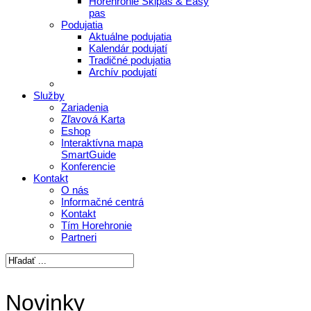
Horehronie Skipas & Easy
pas
Podujatia
Aktuálne podujatia
Kalendár podujatí
Tradičné podujatia
Archív podujatí
Služby
Zariadenia
Zľavová Karta
Eshop
Interaktívna mapa
SmartGuide
Konferencie
Kontakt
O nás
Informačné centrá
Kontakt
Tím Horehronie
Partneri
Novinky