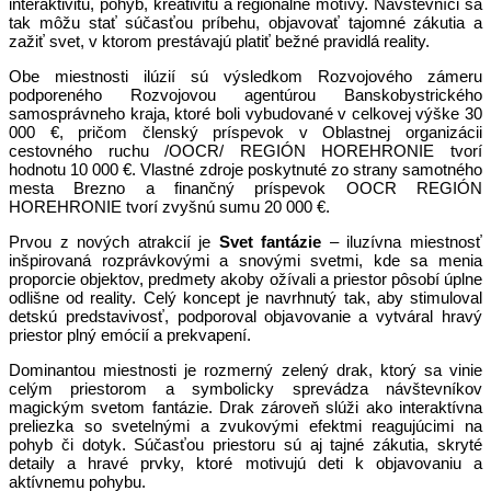
interaktivitu, pohyb, kreativitu a regionálne motívy. Návštevníci sa
tak môžu stať súčasťou príbehu, objavovať tajomné zákutia a
zažiť svet, v ktorom prestávajú platiť bežné pravidlá reality.
Obe miestnosti ilúzií sú výsledkom Rozvojového zámeru
podporeného Rozvojovou agentúrou Banskobystrického
samosprávneho kraja, ktoré boli vybudované v celkovej výške 30
000 €, pričom členský príspevok v Oblastnej organizácii
cestovného ruchu /OOCR/ REGIÓN HOREHRONIE tvorí
hodnotu 10 000 €. Vlastné zdroje poskytnuté zo strany samotného
mesta Brezno a finančný príspevok OOCR REGIÓN
HOREHRONIE tvorí zvyšnú sumu 20 000 €.
Prvou z nových atrakcií je
Svet fantázie
– iluzívna miestnosť
inšpirovaná rozprávkovými a snovými svetmi, kde sa menia
proporcie objektov, predmety akoby ožívali a priestor pôsobí úplne
odlišne od reality. Celý koncept je navrhnutý tak, aby stimuloval
detskú predstavivosť, podporoval objavovanie a vytváral hravý
priestor plný emócií a prekvapení.
Dominantou miestnosti je rozmerný zelený drak, ktorý sa vinie
celým priestorom a symbolicky sprevádza návštevníkov
magickým svetom fantázie. Drak zároveň slúži ako interaktívna
preliezka so svetelnými a zvukovými efektmi reagujúcimi na
pohyb či dotyk. Súčasťou priestoru sú aj tajné zákutia, skryté
detaily a hravé prvky, ktoré motivujú deti k objavovaniu a
aktívnemu pohybu.