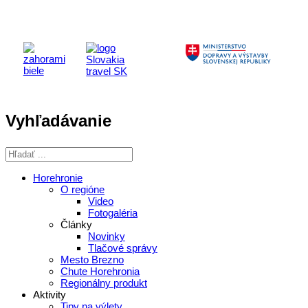
Vyhľadávanie
Horehronie
O regióne
Video
Fotogaléria
Články
Novinky
Tlačové správy
Mesto Brezno
Chute Horehronia
Regionálny produkt
Aktivity
Tipy na výlety