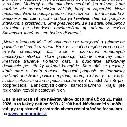
v regióne. Moderný návštevník dnes nehľadá len miesto, ktoré
navštívi, ale predovšetkým zážitok, ktorý si zapamätá. Nové
miestnosti ilúzií prinášajú presne tento rozmer – kombináciu hry,
fantázie a emócie, pričom podporujú kreativitu detí, ich pohyb a
interakciu s prostredím. Sme presvedčení, že sa stanú obľúbenou
atrakciou pre domácich návštevníkov aj turistov z celého
Slovenska, ktorý sa sem budú radi vracať“.
„Nové miestnosti ilúzií sú otvorené pre verejnosť a pripravené
privítať návštevníkov mesta Brezno a celého regiónu Horehronie.
Projekt predstavuje ďalší krok v rozširovaní moderných
turistických atrakcií, ktoré podporujú rodinný cestovný ruch,
kreatívne trávenie voľného času a budovanie atraktívnej
destinácie pre všetky vekové kategórie. Som rád, že projekty,
ktoré sme v tomto regióne doposiaľ podporili, systematicky
rozširujú turistickú ponuku regiónu, ktorej cieľom je uspokojiť
širokú cieľovú skupinu a počas celého roka“
uviedol Ján Beljak,
podpredseda Banskobystrického samosprávneho kraja pre
regionálny rozvoj a cestovný ruch.
Obe miestnosti sú pre návštevníkov dostupné už od 21. mája
2026, a to každý deň od 8:00 - 21:00 hod. Návštevníci si môžu
vstupy registrovať prostredníctvom registračného formulára
na
www.horehronie.sk