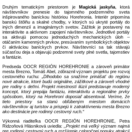
Druhým tematickým priestorom je
Magická jaskyňa
, ktorá
návštevníkov prenesie do tajomného podzemného sveta
inšpirovaného baníckou históriou Horehronia. Interiér pripomína
banskú štôlňu a skalné chodby, v ktorých sú ukryté portály do
iných dimenzií a imaginárnych svetov. Zážitok je postavený na
interaktivite a aktívnom zapojení návštevníkov. Jednotlivé portály
sa aktivujú pomocou jednoduchých mechanických úloh –
otáčaním kamenných prvkov, presúvaním symbolických objektov
či aktiváciou baníckych prvkov. Návštevníci sa tak stávajú
súčasťou deja a objavujú podzemné svety plné svetla, tajomstiev
a fantázie.
Predseda OOCR REGIÓN HOREHRONIE a zároveň primátor
mesta Brezno, Tomáš Abel, zdôraznil význam projektu pre rozvoj
cestovného ruchu:
„Dlhodobo sa snažíme prinášať do regiónu
nové atrakcie, ktoré budú originálne, zážitkové a zároveň vhodné
pre rodiny s deťmi. Projekt miestností ilúzií predstavuje moderný
koncept, ktorý prepája fantáziu, interaktivitu a regionálne prvky
spôsobom, ktorý na Horehroní doposiaľ absentoval. Veríme, že
tieto priestory sa stanú obľúbeným miestom domácich
návštevníkov aj turistov a prispejú k zatraktívneniu mesta Brezno
ako destinácie pre rodinný cestovný ruch.“
Výkonná riaditeľka OOCR REGIÓN HOREHRONIE, Petra
Ridzoňová Hlásniková uviedla:
,,Projekt má veľký význam najmä
pre rodinný cestovný ruch a rozšírenie celoročnej ponuky atrakcií