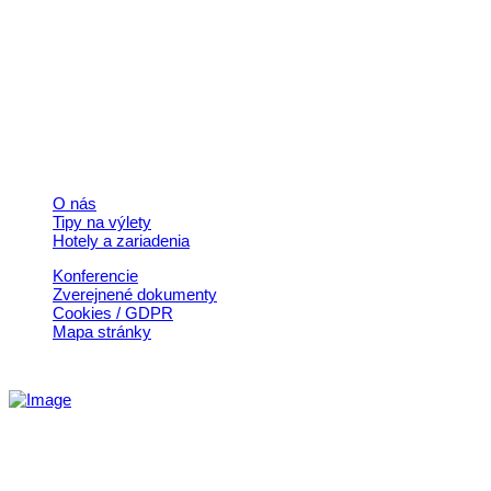
+421 911 633 119
info@horehronie.sk
© 2026, Horehronie.sk
Rýchle odkazy
O nás
Tipy na výlety
Hotely a zariadenia
Konferencie
Zverejnené dokumenty
Cookies / GDPR
Mapa stránky