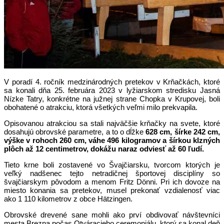
V poradí 4. ročník medzinárodných pretekov v Krňačkách, ktoré
sa konali dňa 25. februára 2023 v lyžiarskom stredisku Jasná
Nízke Tatry, konkrétne na južnej strane Chopka v Krupovej, boli
obohatené o atrakciu, ktorá všetkých veľmi milo prekvapila.
Opisovanou atrakciou sa stali najväčšie krňačky na svete, ktoré
dosahujú obrovské parametre, a to o dĺžke
628 cm, šírke 242 cm,
výške v rohoch 260 cm, váhe 496 kilogramov a šírkou klzných
plôch až 12 centimetrov, dokážu naraz odviesť až 60 ľudí.
Tieto krne boli zostavené vo Švajčiarsku, tvorcom ktorých je
veľký nadšenec tejto netradičnej športovej disciplíny so
švajčiarskym pôvodom a menom Fritz Dönni. Pri ich dovoze na
miesto konania sa pretekov, musel prekonať vzdialenosť viac
ako 1 110 kilometrov z obce Hätzingen.
Obrovské drevené sane mohli ako prví obdivovať návštevníci
mesta Brezna počas Otváracieho ceremoniálu, ktorý sa konal deň