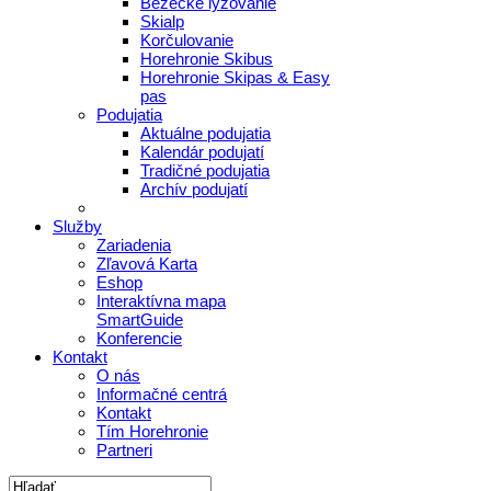
Bežecké lyžovanie
Skialp
Korčulovanie
Horehronie Skibus
Horehronie Skipas & Easy
pas
Podujatia
Aktuálne podujatia
Kalendár podujatí
Tradičné podujatia
Archív podujatí
Služby
Zariadenia
Zľavová Karta
Eshop
Interaktívna mapa
SmartGuide
Konferencie
Kontakt
O nás
Informačné centrá
Kontakt
Tím Horehronie
Partneri