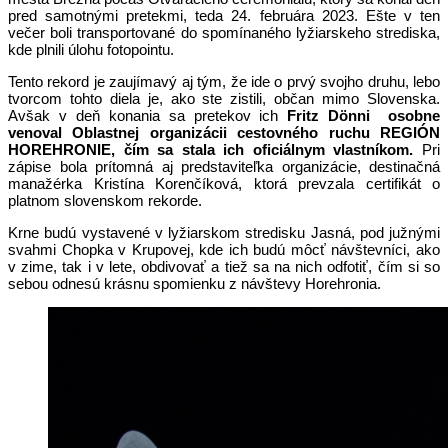
pred samotnými pretekmi, teda 24. februára 2023. Ešte v ten
večer boli transportované do spomínaného lyžiarskeho strediska,
kde plnili úlohu fotopointu.
Tento rekord je zaujímavý aj tým, že ide o prvý svojho druhu, lebo
tvorcom tohto diela je, ako ste zistili, občan mimo Slovenska.
Avšak v deň konania sa pretekov ich
Fritz Dönni
osobne
venoval Oblastnej organizácii cestovného ruchu REGIÓN
HOREHRONIE, čím sa stala ich oficiálnym vlastníkom.
Pri
zápise bola prítomná aj predstaviteľka organizácie, destinačná
manažérka Kristína Korenčíková, ktorá prevzala certifikát o
platnom slovenskom rekorde.
Krne budú vystavené v lyžiarskom stredisku Jasná, pod južnými
svahmi Chopka v Krupovej, kde ich budú môcť návštevníci, ako
v zime, tak i v lete, obdivovať a tiež sa na nich odfotiť, čím si so
sebou odnesú krásnu spomienku z návštevy Horehronia.