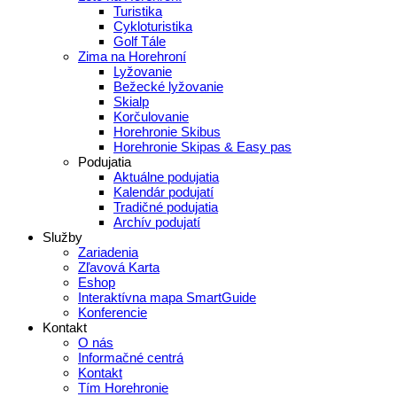
Turistika
Cykloturistika
Golf Tále
Zima na Horehroní
Lyžovanie
Bežecké lyžovanie
Skialp
Korčulovanie
Horehronie Skibus
Horehronie Skipas & Easy pas
Podujatia
Aktuálne podujatia
Kalendár podujatí
Tradičné podujatia
Archív podujatí
Služby
Zariadenia
Zľavová Karta
Eshop
Interaktívna mapa SmartGuide
Konferencie
Kontakt
O nás
Informačné centrá
Kontakt
Tím Horehronie