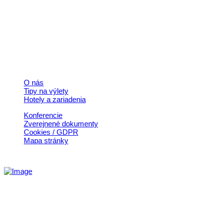
+421 911 633 119
info@horehronie.sk
© 2026, Horehronie.sk
Rýchle odkazy
O nás
Tipy na výlety
Hotely a zariadenia
Konferencie
Zverejnené dokumenty
Cookies / GDPR
Mapa stránky