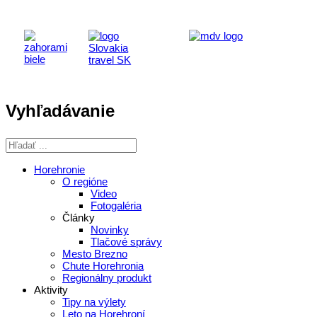
Vyhľadávanie
Horehronie
O regióne
Video
Fotogaléria
Články
Novinky
Tlačové správy
Mesto Brezno
Chute Horehronia
Regionálny produkt
Aktivity
Tipy na výlety
Leto na Horehroní