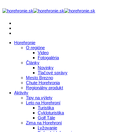
Horehronie
O regióne
Video
Fotogaléria
Články
Novinky
Tlačové správy
Mesto Brezno
Chute Horehronia
Regionálny produkt
Aktivity
Tipy na výlety
Leto na Horehroní
Turistika
Cykloturistika
Golf Tále
Zima na Horehroní
Lyžovanie