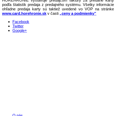
HOREHRONIE vystavuje predajcom faktúry za predané karty
podľa štatistík predaja z predajného systému. Všetky informácie
ohľadne predaja karty sú taktiež uvedené vo VOP na stránke
www.card.horehronie.sk
v časti
„ceny a podmienky“
Facebook
Twitter
Google+
Kontakt
+421 911 633 119
info@horehronie.sk
© 2026, Horehronie.sk
Rýchle odkazy
O nás