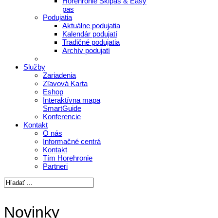
Horehronie Skipas & Easy
pas
Podujatia
Aktuálne podujatia
Kalendár podujatí
Tradičné podujatia
Archív podujatí
Služby
Zariadenia
Zľavová Karta
Eshop
Interaktívna mapa
SmartGuide
Konferencie
Kontakt
O nás
Informačné centrá
Kontakt
Tím Horehronie
Partneri
Novinky