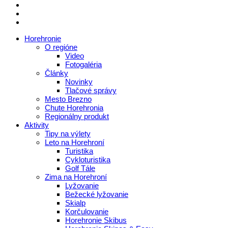
Horehronie
O regióne
Video
Fotogaléria
Články
Novinky
Tlačové správy
Mesto Brezno
Chute Horehronia
Regionálny produkt
Aktivity
Tipy na výlety
Leto na Horehroní
Turistika
Cykloturistika
Golf Tále
Zima na Horehroní
Lyžovanie
Bežecké lyžovanie
Skialp
Korčulovanie
Horehronie Skibus