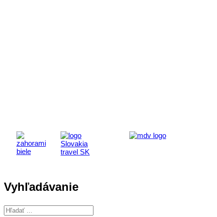
Aktivita realizovaná s finančnou podporou
Ministerstva cestovného ruchu
a športu Slovenskej republiky
Vyhľadávanie