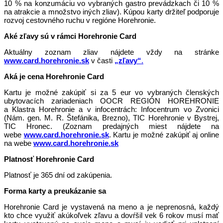
10 % na konzumáciu vo vybraných gastro prevádzkach či 10 %
na atrakcie a množstvo iných zliav). Kúpou karty držiteľ podporuje
rozvoj cestovného ruchu v regióne Horehronie.
Aké zľavy sú v rámci Horehronie Card
Aktuálny zoznam zliav nájdete vždy na stránke
www.card.horehronie.sk
v časti
„zľavy“
.
Aká je cena Horehronie Card
Kartu je možné zakúpiť si za 5 eur vo vybraných členských
ubytovacích zariadeniach OOCR REGIÓN HOREHRONIE
a Klastra Horehronie a v infocentrách: Infocentrum vo Zvonici
(Nám. gen. M. R. Štefánika, Brezno), TIC Horehronie v Bystrej,
TIC Hronec. (Zoznam predajných miest nájdete na
webe
www.card.horehronie.sk
. Kartu je možné zakúpiť aj online
na webe
www.card.horehronie.sk
Platnosť Horehronie Card
Platnosť je 365 dní od zakúpenia.
Forma karty a preukázanie sa
Horehronie Card je vystavená na meno a je neprenosná, každý
kto chce využiť akúkoľvek zľavu a dovŕšil vek 6 rokov musí mať