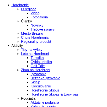
Horehronie
O regióne
Video
Fotogaléria
Články
Novinky
Tlačové správy
Mesto Brezno
Chute Horehronia
Regionálny produkt
Aktivity
Tipy na výlety
Leto na Horehroní
Turistika
Cykloturistika
Golf Tále
Zima na Horehroní
Lyžovanie
Bežecké lyžovanie
Skialp
Korčulovanie
Horehronie Skibus
Horehronie Skipas & Easy pas
Podujatia
Aktuálne podujatia
Kalendár podujatí