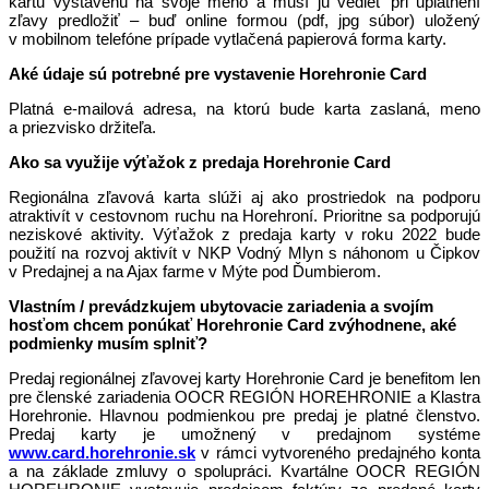
kartu vystavenú na svoje meno a musí ju vedieť pri uplatnení
zľavy predložiť – buď online formou (pdf, jpg súbor) uložený
v mobilnom telefóne prípade vytlačená papierová forma karty.
Aké údaje sú potrebné pre vystavenie Horehronie Card
Platná e-mailová adresa, na ktorú bude karta zaslaná, meno
a priezvisko držiteľa.
Ako sa využije výťažok z predaja Horehronie Card
Regionálna zľavová karta slúži aj ako prostriedok na podporu
atraktivít v cestovnom ruchu na Horehroní. Prioritne sa podporujú
neziskové aktivity. Výťažok z predaja karty v roku 2022 bude
použití na rozvoj aktivít v NKP Vodný Mlyn s náhonom u Čipkov
v Predajnej a na Ajax farme v Mýte pod Ďumbierom.
Vlastním / prevádzkujem ubytovacie zariadenia a svojím
hosťom chcem ponúkať Horehronie Card zvýhodnene, aké
podmienky musím splniť?
Predaj regionálnej zľavovej karty Horehronie Card je benefitom len
pre členské zariadenia OOCR REGIÓN HOREHRONIE a Klastra
Horehronie. Hlavnou podmienkou pre predaj je platné členstvo.
Predaj karty je umožnený v predajnom systéme
www.card.horehronie.sk
v rámci vytvoreného predajného konta
a na základe zmluvy o spolupráci. Kvartálne OOCR REGIÓN