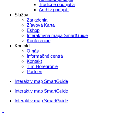
Tradičné podujatia
Archív podujatí
Služby
Zariadenia
Zľavová Karta
Eshop
Interaktívna mapa SmartGuide
Konferencie
Kontakt
O nás
Informačné centrá
Kontakt
Tím Horehronie
Partneri
Interaktiv map SmartGuide
Interaktiv map SmartGuide
Interaktiv map SmartGuide