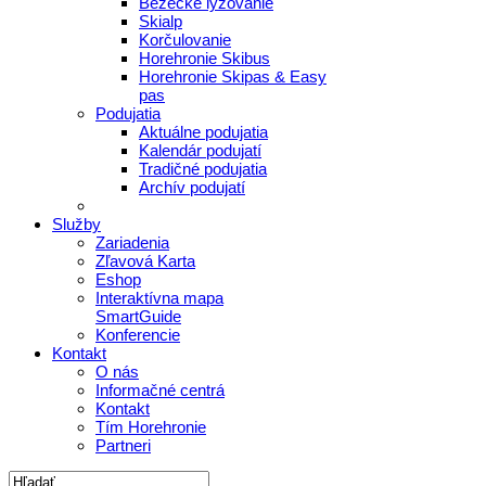
Bežecké lyžovanie
Skialp
Korčulovanie
Horehronie Skibus
Horehronie Skipas & Easy
pas
Podujatia
Aktuálne podujatia
Kalendár podujatí
Tradičné podujatia
Archív podujatí
Služby
Zariadenia
Zľavová Karta
Eshop
Interaktívna mapa
SmartGuide
Konferencie
Kontakt
O nás
Informačné centrá
Kontakt
Tím Horehronie
Partneri