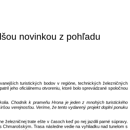
lšou novinkou z pohľadu
vanejších turistických bodov v regióne, technických železničných
tril jeho oficiálnemu otvoreniu, ktoré bolo sprevádzané spoločnou
 okolia. Chodník k prameňu Hrona je jeden z mnohých turistického
iršou verejnosťou. Veríme, že tento vydarený projekt doplní ponuku
železničnej trate ešte v časoch keď po nej jazdili parné súpravy.
kt s Chmarošským. Trasa následne vedie na vyhliadku nad tunelom s