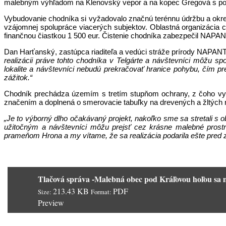
malebným výhľadom na Klenovský vepor a na kopec Gregová s poh
Vybudovanie chodníka si vyžadovalo značnú terénnu údržbu a okrem
vzájomnej spolupráce viacerých subjektov. Oblastná organizáci
finančnou čiastkou 1 500 eur. Čistenie chodníka zabezpečil NAPANT a
Dan Harťanský, zastúpca riaditeľa a vedúci stráže prírody NAPANT-
realizácii práve tohto chodníka v Telgárte a návštevníci môžu sp
lokalite a návštevníci nebudú prekračovať hranice pohybu, čím 
zážitok.“
Chodník prechádza územím s tretím stupňom ochrany, z čoho vy
značením a doplnená o smerovacie tabuľky na drevených a žltých 
„Je to výborný dlho očakávaný projekt, nakoľko sme sa stretali s 
užitočným a návštevníci môžu prejsť cez krásne malebné prostr
prameňom Hrona a my vítame, že sa realizácia podarila ešte pred z
Tlačová správa -Malebná obec pod Kráľovou hoľou sa m
213.43 KB
PDF
Size:
Format:
Preview