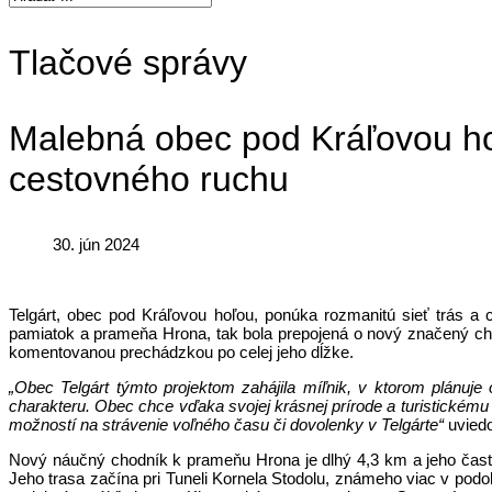
Tlačové správy
Malebná obec pod Kráľovou ho
cestovného ruchu
30. jún 2024
Telgárt, obec pod Kráľovou hoľou, ponúka rozmanitú sieť trás a 
pamiatok a prameňa Hrona, tak bola prepojená o nový značený chod
komentovanou prechádzkou po celej jeho dĺžke.
„Obec Telgárt týmto projektom zahájila míľnik, v ktorom plánuje
charakteru. Obec chce vďaka svojej krásnej prírode a turistickému
možností na strávenie voľného času či dovolenky v Telgárte“
uviedo
Nový náučný chodník k prameňu Hrona je dlhý 4,3 km a jeho časť v
Jeho trasa začína pri Tuneli Kornela Stodolu, známeho viac v pod