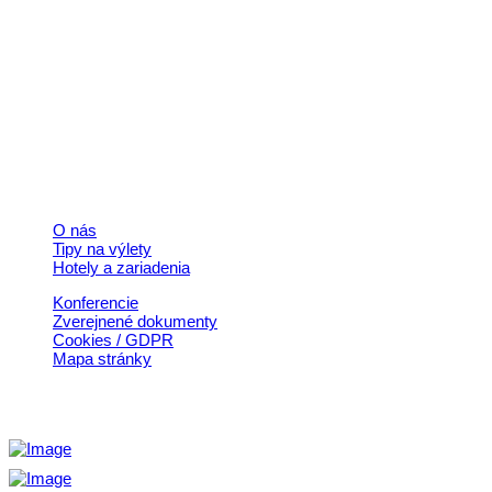
Kontakt
+421 911 633 119
info@horehronie.sk
© 2026, Horehronie.sk
Rýchle odkazy
O nás
Tipy na výlety
Hotely a zariadenia
Konferencie
Zverejnené dokumenty
Cookies / GDPR
Mapa stránky