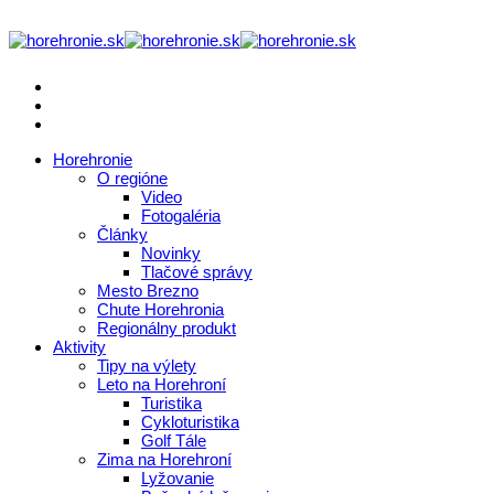
Horehronie
O regióne
Video
Fotogaléria
Články
Novinky
Tlačové správy
Mesto Brezno
Chute Horehronia
Regionálny produkt
Aktivity
Tipy na výlety
Leto na Horehroní
Turistika
Cykloturistika
Golf Tále
Zima na Horehroní
Lyžovanie