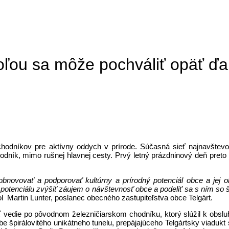
ľou sa môže pochváliť opäť ďa
chodníkov pre aktívny oddych v prírode. Súčasná sieť najnavštevo
ník, mimo rušnej hlavnej cesty. Prvý letný prázdninový deň preto pa
 obnovovať a podporovať kultúrny a prírodný potenciál obce a jej
 potenciálu zvýšiť záujem o návštevnosť obce a podeliť sa s ním so š
l Martin Lunter, poslanec obecného zastupiteľstva obce Telgárt.
edie po pôvodnom železničiarskom chodníku, ktorý slúžil k obsluhe 
obe špirálovitého unikátneho tunelu, prepájajúceho Telgártsky viadu