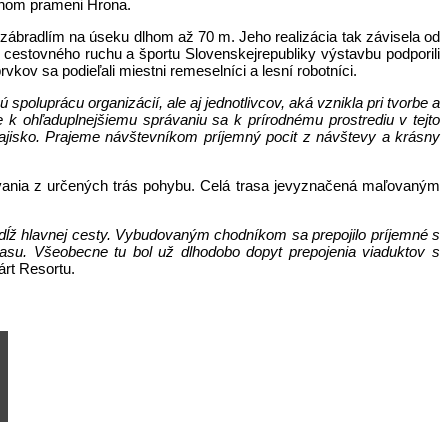
tnom prameni Hrona.
zábradlím na úseku dlhom až 70 m. Jeho realizácia tak závisela od
stovného ruchu a športu Slovenskejrepubliky výstavbu podporili
kov sa podieľali miestni remeselníci a lesní robotníci.
poluprácu organizácií, ale aj jednotlivcov, aká vznikla pri tvorbe a
e k ohľaduplnejšiemu správaniu sa k prírodnému prostrediu v tejto
ajisko. Prajeme návštevníkom príjemný pocit z návštevy a krásny
ania z určených trás pohybu. Celá trasa jevyznačená maľovaným
ozdĺž hlavnej cesty. Vybudovaným chodníkom sa prepojilo príjemné s
asu. Všeobecne tu bol už dlhodobo dopyt prepojenia viaduktov s
árt Resortu.