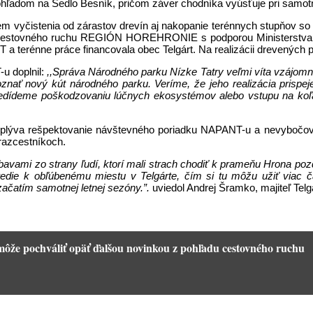
ľadom na Sedlo Besník, pričom záver chodníka vyúsťuje pri samo
 vyčistenia od zárastov drevín aj nakopanie terénnych stupňov so 
a cestovného ruchu REGIÓN HOREHRONIE s podporou Ministerstva ce
 terénne práce financovala obec Telgárt. Na realizácii drevených prv
u doplnil:
,,Správa Národného parku Nízke Tatry veľmi víta vzájomnú s
oznať nový kút národného parku. Veríme, že jeho realizácia prispej
predídeme poškodzovaniu lúčnych ekosystémov alebo vstupu na koľ
plýva rešpektovanie návštevného poriadku NAPANT-u a nevybočov
razcestníkoch.
obavami zo strany ľudí, ktorí mali strach chodiť k prameňu Hrona p
edie k obľúbenému miestu v Telgárte, čím si tu môžu užiť viac č
ačatím samotnej letnej sezóny.”.
uviedol Andrej Šramko, majiteľ Telg
ôže pochváliť opäť ďalšou novinkou z pohľadu cestovného ruchu