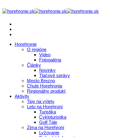
Horehronie
O regióne
Video
Fotogaléria
Články
Novinky
Tlačové správy
Mesto Brezno
Chute Horehronia
Regionálny produkt
Aktivity
Tipy na výlety
Leto na Horehroní
Turistika
Cykloturistika
Golf Tále
Zima na Horehroní
Lyžovanie