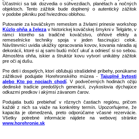
Účastníci sa tak dozvedia o súhvezdiach, planétach a nočných
objektoch. Tento zážitok bude doplnený o autentický zážitok
v podobe pikniku pod hviezdnou oblohou.
Putovanie za kováčskym remeslom a živlami prinesie workshop
Kúzlo ohňa a železa
v historickej kováčskej šmykni v Telgárte, v
rámci ktorého sa tradičné kováčstvo, ohňové efekty a
remeselnícke techniky spoja v jeden fascinujúci celok.
Návštevníci uvidia ukážky opracovania kovov, kovania náradia aj
dekorácií, ktoré si aj sami budú môcť ukuť a odniesť si so sebou.
Atmosféra ohňa, iskier a štruktúr kovu vytvorí unikátny zážitok
pre oči aj dušu.
Pre deti i dospelých, ktorí obľubujú strašidelné príbehy, ponúkame
zážitkové podujatie Horehronského múzea -
Tajuplné bytosti
alebo Kto po nociach chodí
.
V podvečerných hodinách ožijú
dedinské tradície predošlých generácií, zvykoslovia dýchajúce
odkazmi predkov i akýmsi závanom čarov.
Podujatia budú prebiehať v rôznych častiach regiónu, pričom
každé z nich sa viaže na konkrétny termín. Upozorňujeme, že
kapacita je obmedzená, preto odporúčame včasné rezervácie.
Všetky potrebné informácie nájdete na webovej stránke
www.horehronie.sk