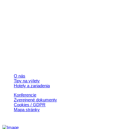
Kontakt
+421 911 633 119
info@horehronie.sk
© 2026, Horehronie.sk
Rýchle odkazy
O nás
Tipy na výlety
Hotely a zariadenia
Konferencie
Zverejnené dokumenty
Cookies / GDPR
Mapa stránky