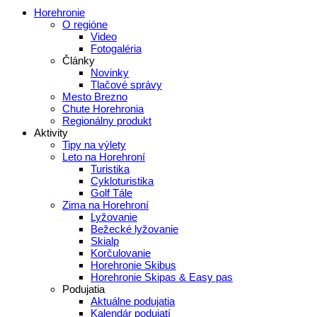
Horehronie
O regióne
Video
Fotogaléria
Články
Novinky
Tlačové správy
Mesto Brezno
Chute Horehronia
Regionálny produkt
Aktivity
Tipy na výlety
Leto na Horehroní
Turistika
Cykloturistika
Golf Tále
Zima na Horehroní
Lyžovanie
Bežecké lyžovanie
Skialp
Korčulovanie
Horehronie Skibus
Horehronie Skipas & Easy pas
Podujatia
Aktuálne podujatia
Kalendár podujatí