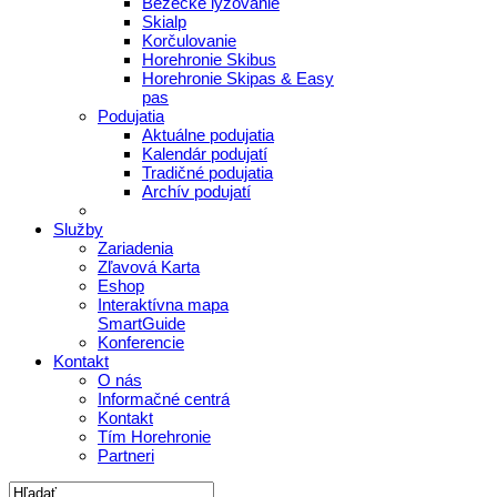
Bežecké lyžovanie
Skialp
Korčulovanie
Horehronie Skibus
Horehronie Skipas & Easy
pas
Podujatia
Aktuálne podujatia
Kalendár podujatí
Tradičné podujatia
Archív podujatí
Služby
Zariadenia
Zľavová Karta
Eshop
Interaktívna mapa
SmartGuide
Konferencie
Kontakt
O nás
Informačné centrá
Kontakt
Tím Horehronie
Partneri