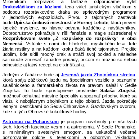
Milovníkom rozprávok a fantázie odporúčame výlet
Drakovláčikom za kúzlami
, teda výlet turistickým vláčikom s
podobou rozprávkového draka so sprievodným programom
v jednotlivých expozíciách. Prvou z tajomných zastávok
bude
Upírska úniková miestnosť v Hornej Lehote
, ktorá preverí
logické myslenie, no hlavne odvahu každého z návštevníkov.
Dobrodružstvo pokračuje v ríši fantázie a mágie sústredenej v
Rozprávkovom svete ,,Z rozprávky do rozprávky" v obci
Nemecká
. Vstúpte s nami do hlbokého, mystického lesa, kde
žiaria rastliny a na každom kroku čaká tiché tajomstvo.
Prejdite
údolím, kde sídli mocný drak a stráži svoj poklad a následne
sa
naučte zmiešať záhadné prísady, pričom si možno so sebou
odnesiete aj tajný recept na elixír šťastia.
Jedným z ťahákov bude aj
Jesenná jazda Zbojníckou strelou
,
ktorá spája zážitkovú jazdu na špeciálnom vozidle s poznaním
salašníckeho a farmárskeho života na pravom salaši v Sedle
Zbojská. Tu bude sprístupnené prostredie
Salaša Zbojská
,
možnosť ochutnať miestne špeciality a spoznať príbehy, ktoré sa
viažu k nebojácnym zbojníkom z tejto oblasti. Jazda pokračuje
lesnými cestičkami do Sedla Chlípavice s Gazdovským dvorom,
kde sa týčia Obrovské kukučkové hodiny.
Astronoc na Pohanskom
je program navrhnutý pre všetkých
tých, ktorých fascinuje vesmír a astronómia. V Sedle Pohanské,
s minimálnym svetelným smogom, sa uskutoční večerné
pozorovanie oblohy s teleskopmi a odborným výkladom.