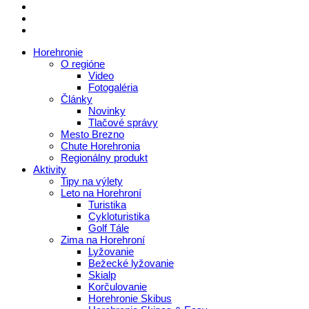
Horehronie
O regióne
Video
Fotogaléria
Články
Novinky
Tlačové správy
Mesto Brezno
Chute Horehronia
Regionálny produkt
Aktivity
Tipy na výlety
Leto na Horehroní
Turistika
Cykloturistika
Golf Tále
Zima na Horehroní
Lyžovanie
Bežecké lyžovanie
Skialp
Korčulovanie
Horehronie Skibus