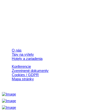
+421 911 633 119
info@horehronie.sk
© 2026, Horehronie.sk
Rýchle odkazy
O nás
Tipy na výlety
Hotely a zariadenia
Konferencie
Zverejnené dokumenty
Cookies / GDPR
Mapa stránky