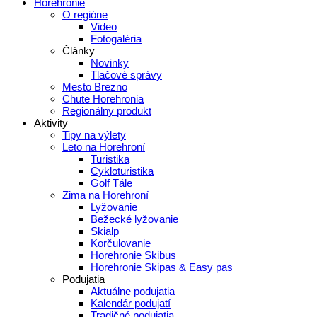
Horehronie
O regióne
Video
Fotogaléria
Články
Novinky
Tlačové správy
Mesto Brezno
Chute Horehronia
Regionálny produkt
Aktivity
Tipy na výlety
Leto na Horehroní
Turistika
Cykloturistika
Golf Tále
Zima na Horehroní
Lyžovanie
Bežecké lyžovanie
Skialp
Korčulovanie
Horehronie Skibus
Horehronie Skipas & Easy pas
Podujatia
Aktuálne podujatia
Kalendár podujatí
Tradičné podujatia