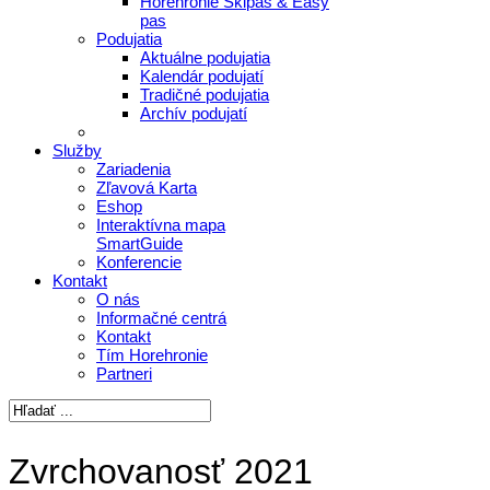
Horehronie Skipas & Easy
pas
Podujatia
Aktuálne podujatia
Kalendár podujatí
Tradičné podujatia
Archív podujatí
Služby
Zariadenia
Zľavová Karta
Eshop
Interaktívna mapa
SmartGuide
Konferencie
Kontakt
O nás
Informačné centrá
Kontakt
Tím Horehronie
Partneri
Zvrchovanosť 2021