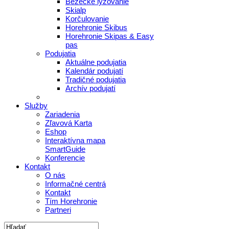
Bežecké lyžovanie
Skialp
Korčulovanie
Horehronie Skibus
Horehronie Skipas & Easy
pas
Podujatia
Aktuálne podujatia
Kalendár podujatí
Tradičné podujatia
Archív podujatí
Služby
Zariadenia
Zľavová Karta
Eshop
Interaktívna mapa
SmartGuide
Konferencie
Kontakt
O nás
Informačné centrá
Kontakt
Tím Horehronie
Partneri