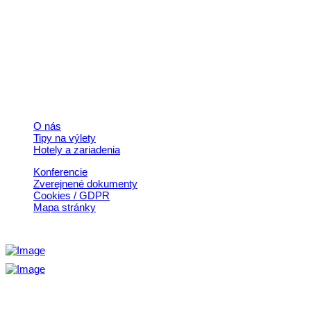
+421 911 633 119
info@horehronie.sk
© 2026, Horehronie.sk
Rýchle odkazy
O nás
Tipy na výlety
Hotely a zariadenia
Konferencie
Zverejnené dokumenty
Cookies / GDPR
Mapa stránky