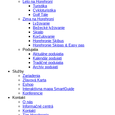
Leto na Horehroní
Turistika
Cykloturistika
Golf Tále
Zima na Horehroní
Lyžovanie
Bežecké lyžovanie
Skialp
Korčulovanie
Horehronie Skibus
Horehronie Skipas & Easy pas
Podujatia
Aktuálne podujatia
Kalendár podujatí
Tradičné podujatia
Archív podujatí
Služby
Zariadenia
Zľavová Karta
Eshop
Interaktívna mapa SmartGuide
Konferencie
Kontakt
O nás
Informačné centrá
Kontakt
Tím Horehronie