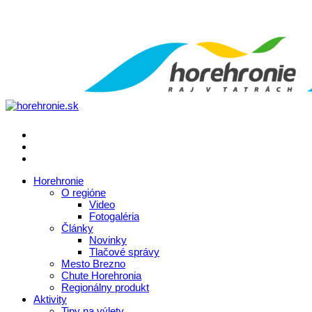
Horehronie
O regióne
Video
Fotogaléria
Články
Novinky
Tlačové správy
Mesto Brezno
Chute Horehronia
Regionálny produkt
Aktivity
Tipy na výlety