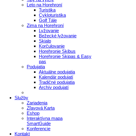
Leto na Horehroní
Turistika
Cykloturistika
Golf Tále
Zima na Horehroní
Lyžovanie
Bežecké lyžovanie
Skialp
Korčulovanie
Horehronie Skibus
Horehronie Skipas & Easy
pas
Podujatia
Aktuálne podujatia
Kalendár podujatí
Tradičné podujatia
Archív podujatí
Služby
Zariadenia
Zľavová Karta
Eshop
Interaktívna mapa
SmartGuide
Konferencie
Kontakt