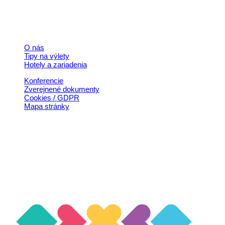
© 2026, Horehronie.sk
Rýchle odkazy
O nás
Tipy na výlety
Hotely a zariadenia
Konferencie
Zverejnené dokumenty
Cookies / GDPR
Mapa stránky