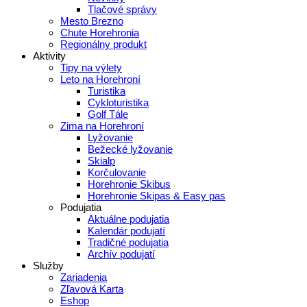
Tlačové správy
Mesto Brezno
Chute Horehronia
Regionálny produkt
Aktivity
Tipy na výlety
Leto na Horehroní
Turistika
Cykloturistika
Golf Tále
Zima na Horehroní
Lyžovanie
Bežecké lyžovanie
Skialp
Korčulovanie
Horehronie Skibus
Horehronie Skipas & Easy pas
Podujatia
Aktuálne podujatia
Kalendár podujatí
Tradičné podujatia
Archív podujatí
Služby
Zariadenia
Zľavová Karta
Eshop