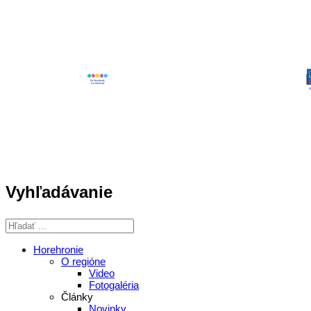
Vyhľadávanie
Horehronie
O regióne
Video
Fotogaléria
Články
Novinky