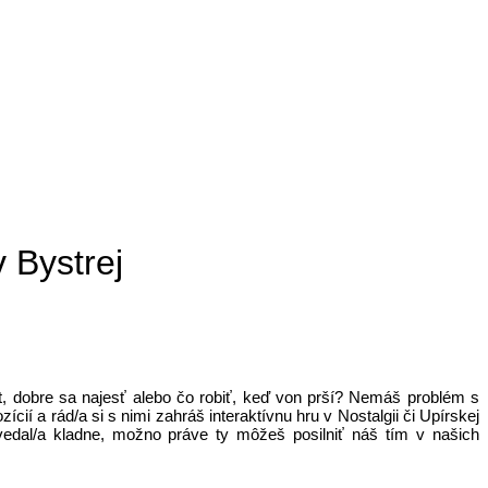
 Bystrej
t, dobre sa najesť alebo čo robiť, keď von prší? Nemáš problém s
í a rád/a si s nimi zahráš interaktívnu hru v Nostalgii či Upírskej
edal/a kladne, možno práve ty môžeš posilniť náš tím v našich