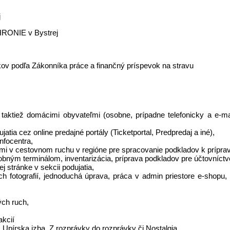
j
RONIE v Bystrej
tkov podľa Zákonníka práce a finančný príspevok na stravu
 taktiež domácimi obyvateľmi (osobne, prípadne telefonicky a e-ma
tia cez online predajné portály (Ticketportal, Predpredaj a iné),
nfocentra,
mi v cestovnom ruchu v regióne pre spracovanie podkladov k príprav
bným terminálom, inventarizácia, príprava podkladov pre účtovníctvo
 stránke v sekcii podujatia,
ch fotografií, jednoduchá úprava, práca v admin priestore e-shop
ých ruch,
akcií
 Upírska izba, Z rozprávky do rozprávky či Nostalgia