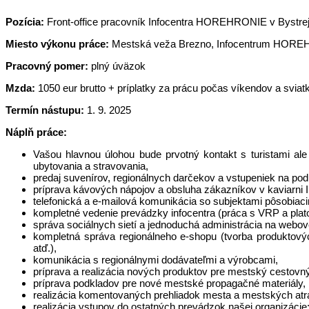
Pozícia:
Front-office pracovník Infocentra HOREHRONIE v Bystre
Miesto výkonu práce:
Mestská veža Brezno, Infocentrum HOREH
Pracovný pomer:
plný úväzok
Mzda:
1050 eur brutto + príplatky za prácu počas víkendov a svia
Termín nástupu:
1. 9. 2025
Náplň práce:
Vašou hlavnou úlohou bude prvotný kontakt s turistami ale
ubytovania a stravovania,
predaj suvenírov, regionálnych darčekov a vstupeniek na poduja
príprava kávových nápojov a obsluha zákazníkov v kaviarni I
telefonická a e-mailová komunikácia so subjektami pôsobiaci
kompletné vedenie prevádzky infocentra (práca s VRP a plato
správa sociálnych sietí a jednoduchá administrácia na webovej
kompletná správa regionálneho e-shopu (tvorba produktový
atď.),
komunikácia s regionálnymi dodávateľmi a výrobcami,
príprava a realizácia nových produktov pre mestský cestovn
príprava podkladov pre nové mestské propagačné materiály,
realizácia komentovaných prehliadok mesta a mestských atr
realizácia vstupov do ostatných prevádzok našej organizácie: