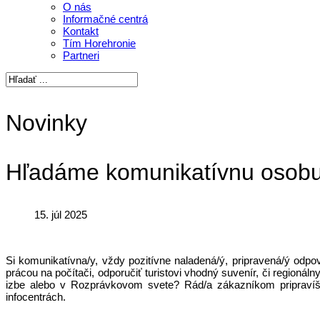
O nás
Informačné centrá
Kontakt
Tím Horehronie
Partneri
Novinky
Hľadáme komunikatívnu osobu n
15. júl 2025
Si komunikatívna/y, vždy pozitívne naladená/ý, pripravená/ý odp
prácou na počítači, odporučiť turistovi vhodný suvenír, či regioná
izbe alebo v Rozprávkovom svete? Rád/a zákazníkom pripravíš 
infocentrách.