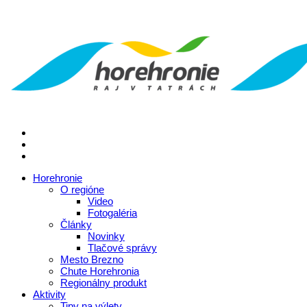
Horehronie
O regióne
Video
Fotogaléria
Články
Novinky
Tlačové správy
Mesto Brezno
Chute Horehronia
Regionálny produkt
Aktivity
Tipy na výlety