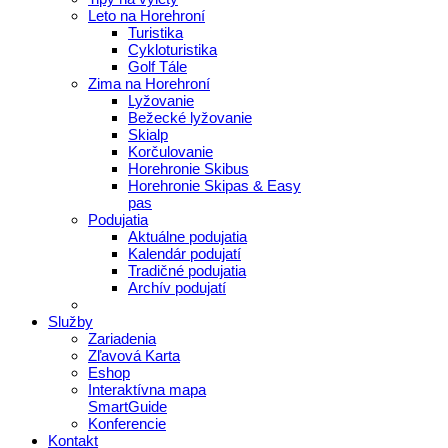
Leto na Horehroní
Turistika
Cykloturistika
Golf Tále
Zima na Horehroní
Lyžovanie
Bežecké lyžovanie
Skialp
Korčulovanie
Horehronie Skibus
Horehronie Skipas & Easy
pas
Podujatia
Aktuálne podujatia
Kalendár podujatí
Tradičné podujatia
Archív podujatí
Služby
Zariadenia
Zľavová Karta
Eshop
Interaktívna mapa
SmartGuide
Konferencie
Kontakt