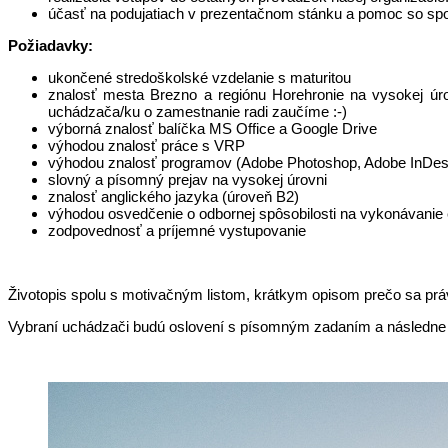
účasť na podujatiach v prezentačnom stánku a pomoc so spol
Požiadavky:
ukončené stredoškolské vzdelanie s maturitou
znalosť mesta Brezno a regiónu Horehronie na vysokej úrovn
uchádzača/ku o zamestnanie radi zaučíme :-)
výborná znalosť balíčka MS Office a Google Drive
výhodou znalosť práce s VRP
výhodou znalosť programov (Adobe Photoshop, Adobe InDesi
slovný a písomný prejav na vysokej úrovni
znalosť anglického jazyka (úroveň B2)
výhodou osvedčenie o odbornej spôsobilosti na vykonávanie
zodpovednosť a príjemné vystupovanie
Životopis spolu s motivačným listom, krátkym opisom prečo sa práv
Vybraní uchádzači budú oslovení s písomným zadaním a následne 