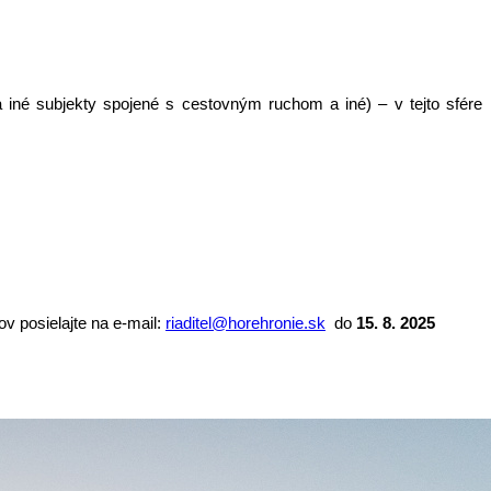
a iné subjekty spojené s cestovným ruchom a iné) – v tejto sfére
v posielajte na e-mail:
riaditel@horehronie.sk
do
15. 8. 2025