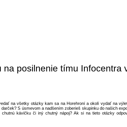
a posilnenie tímu Infocentra v
ovedať na všetky otázky kam sa na Horehroní a okolí vydať na výle
lny darček? S úsmevom a nadšením zoberieš skupinku do našich expozíci
chutnú kávičku či iný chutný nápoj? Ak si na tieto otázky odpov