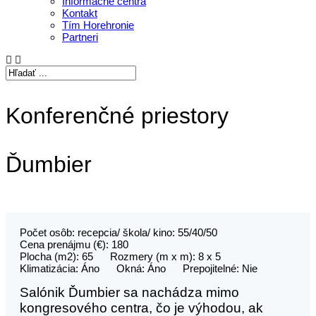
Informačné centrá
Kontakt
Tím Horehronie
Partneri
Konferenčné priestory
Ďumbier
Počet osôb:
recepcia/ škola/ kino: 55/40/50
Cena prenájmu (€):
180
Plocha (m2):
65
Rozmery (m x m):
8 x 5
Klimatizácia:
Áno
Okná:
Áno
Prepojitelné:
Nie
Salónik Ďumbier sa nachádza mimo
kongresového centra, čo je výhodou, ak