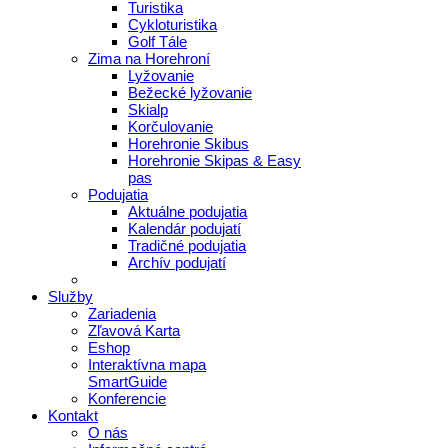
Turistika
Cykloturistika
Golf Tále
Zima na Horehroní
Lyžovanie
Bežecké lyžovanie
Skialp
Korčulovanie
Horehronie Skibus
Horehronie Skipas & Easy
pas
Podujatia
Aktuálne podujatia
Kalendár podujatí
Tradičné podujatia
Archív podujatí
Služby
Zariadenia
Zľavová Karta
Eshop
Interaktívna mapa
SmartGuide
Konferencie
Kontakt
O nás