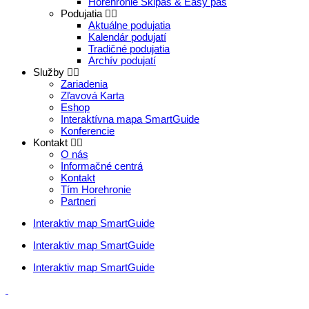
Horehronie Skipas & Easy pas
Podujatia
Aktuálne podujatia
Kalendár podujatí
Tradičné podujatia
Archív podujatí
Služby
Zariadenia
Zľavová Karta
Eshop
Interaktívna mapa SmartGuide
Konferencie
Kontakt
O nás
Informačné centrá
Kontakt
Tím Horehronie
Partneri
Interaktiv map SmartGuide
Interaktiv map SmartGuide
Interaktiv map SmartGuide