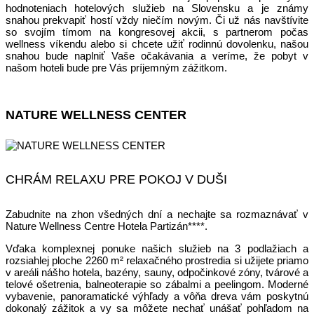
hodnoteniach hotelových služieb na Slovensku a je známy
snahou prekvapiť hostí vždy niečím novým. Či už nás navštívite
so svojím tímom na kongresovej akcii, s partnerom počas
wellness víkendu alebo si chcete užiť rodinnú dovolenku, našou
snahou bude naplniť Vaše očakávania a veríme, že pobyt v
našom hoteli bude pre Vás príjemným zážitkom.
NATURE WELLNESS CENTER
CHRÁM RELAXU PRE POKOJ V DUŠI
Zabudnite na zhon všedných dní a nechajte sa rozmaznávať v
Nature Wellness Centre Hotela Partizán****.
Vďaka komplexnej ponuke našich služieb na 3 podlažiach a
rozsiahlej ploche 2260 m² relaxačného prostredia si užijete priamo
v areáli nášho hotela, bazény, sauny, odpočinkové zóny, tvárové a
telové ošetrenia, balneoterapie so zábalmi a peelingom. Moderné
vybavenie, panoramatické výhľady a vôňa dreva vám poskytnú
dokonalý zážitok a vy sa môžete nechať unášať pohľadom na