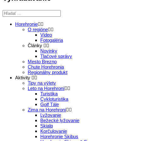
Horehronie
O regióne
Video
Fotogaléria
Články
Novinky
Tlačové správy
Mesto Brezno
Chute Horehronia
Regionálny produkt
Aktivity
Tipy na výlety
Leto na Horehroní
Turistika
Cykloturistika
Golf Tále
Zima na Horehroní
Lyžovanie
Bežecké lyžovanie
Skialp
Korčulovanie
Horehronie Skibus