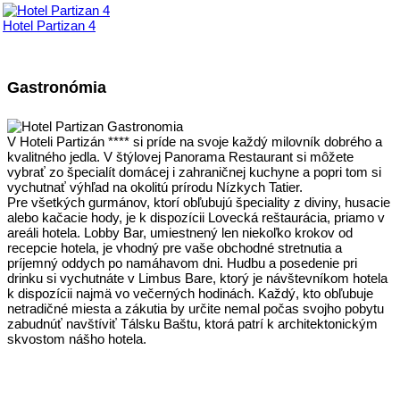
Hotel Partizan 4
Gastronómia
V Hoteli Partizán **** si príde na svoje každý milovník dobrého a
kvalitného jedla. V štýlovej Panorama Restaurant si môžete
vybrať zo špecialít domácej i zahraničnej kuchyne a popri tom si
vychutnať výhľad na okolitú prírodu Nízkych Tatier.
Pre všetkých gurmánov, ktorí obľubujú špeciality z diviny, husacie
alebo kačacie hody, je k dispozícii Lovecká reštaurácia, priamo v
areáli hotela. Lobby Bar, umiestnený len niekoľko krokov od
recepcie hotela, je vhodný pre vaše obchodné stretnutia a
príjemný oddych po namáhavom dni. Hudbu a posedenie pri
drinku si vychutnáte v Limbus Bare, ktorý je návštevníkom hotela
k dispozícii najmä vo večerných hodinách. Každý, kto obľubuje
netradičné miesta a zákutia by určite nemal počas svojho pobytu
zabudnúť navštíviť Tálsku Baštu, ktorá patrí k architektonickým
skvostom nášho hotela.