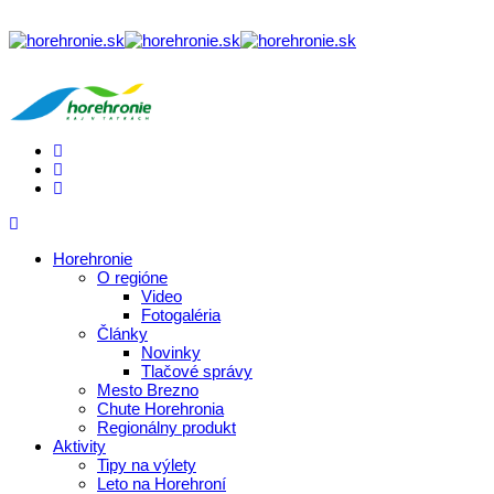
Horehronie
O regióne
Video
Fotogaléria
Články
Novinky
Tlačové správy
Mesto Brezno
Chute Horehronia
Regionálny produkt
Aktivity
Tipy na výlety
Leto na Horehroní