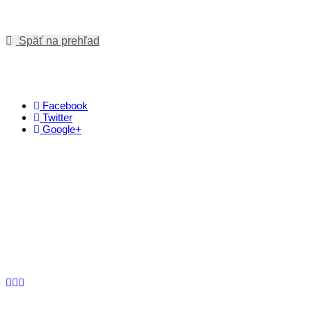
Späť na prehľad
Facebook
Twitter
Google+
Kontakt
+421 911 633 119
info@horehronie.sk
© 2026, Horehronie.sk