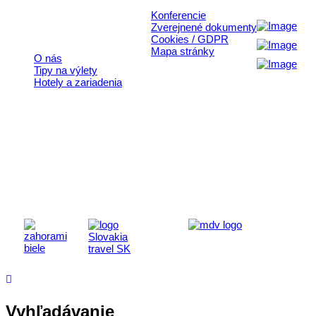
Konferencie
Rýchle odkazy
Zverejnené dokumenty
Cookies / GDPR
Mapa stránky
O nás
Tipy na výlety
Hotely a zariadenia
Aktivita realizovaná s finančnou podporou
Ministerstva cestovného ruchu
a športu Slovenskej republiky
Vyhľadávanie