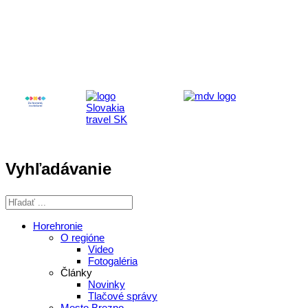
Aktivita realizovaná s finančnou podporou
Ministerstva cestovného ruchu
a športu Slovenskej republiky
Vyhľadávanie
Horehronie
O regióne
Video
Fotogaléria
Články
Novinky
Tlačové správy
Mesto Brezno