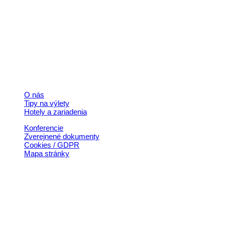
+421 911 633 119
info@horehronie.sk
© 2026, Horehronie.sk
Rýchle odkazy
O nás
Tipy na výlety
Hotely a zariadenia
Konferencie
Zverejnené dokumenty
Cookies / GDPR
Mapa stránky