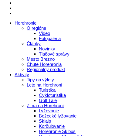
Horehronie
O regióne
Video
Fotogaléria
Články
Novinky
Tlačové správy
Mesto Brezno
Chute Horehronia
Regionálny produkt
Aktivity
Tipy na výlety
Leto na Horehroní
Turistika
Cykloturistika
Golf Tále
Zima na Horehroní
Lyžovanie
Bežecké lyžovanie
Skialp
Korčulovanie
Horehronie Skibus