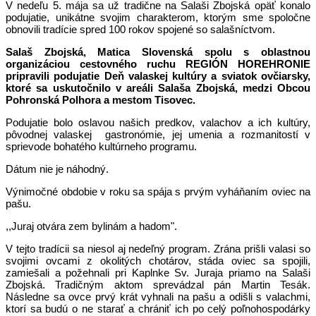
V nedeľu 5. mája sa už tradične na Salaši Zbojská opäť konalo
podujatie, unikátne svojim charakterom, ktorým sme spoločne
obnovili tradície spred 100 rokov spojené so salašníctvom.
Salaš Zbojská, Matica Slovenská spolu s oblastnou
organizáciou cestovného ruchu REGIÓN HOREHRONIE
pripravili podujatie Deň valaskej kultúry a sviatok ovčiarsky,
ktoré sa uskutočnilo v areáli Salaša Zbojská, medzi Obcou
Pohronská Polhora a mestom Tisovec.
Podujatie bolo oslavou našich predkov, valachov a ich kultúry,
pôvodnej valaskej gastronómie, jej umenia a rozmanitostí v
sprievode bohatého kultúrneho programu.
Dátum nie je náhodný.
Výnimočné obdobie v roku sa spája s prvým vyháňaním oviec na
pašu.
,,Juraj otvára zem bylinám a hadom".
V tejto tradícii sa niesol aj nedeľný program. Zrána prišli valasi so
svojimi ovcami z okolitých chotárov, stáda oviec sa spojili,
zamiešali a požehnali pri Kaplnke Sv. Juraja priamo na Salaši
Zbojská. Tradičným aktom sprevádzal pán Martin Tesák.
Následne sa ovce prvý krát vyhnali na pašu a odišli s valachmi,
ktorí sa budú o ne starať a chrániť ich po celý poľnohospodárky