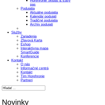
Horehronie Skipas & Easy
pas
Podujatia
Aktuálne podujatia
Kalendár podujatí
Tradičné podujatia
Archív podujatí
Služby
Zariadenia
Zľavová Karta
Eshop
Interaktívna mapa
SmartGuide
Konferencie
Kontakt
O nás
Informačné centrá
Kontakt
Tím Horehronie
Partneri
Novinky