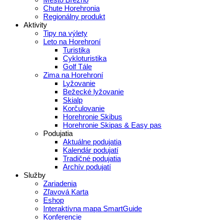
Chute Horehronia
Regionálny produkt
Aktivity
Tipy na výlety
Leto na Horehroní
Turistika
Cykloturistika
Golf Tále
Zima na Horehroní
Lyžovanie
Bežecké lyžovanie
Skialp
Korčulovanie
Horehronie Skibus
Horehronie Skipas & Easy pas
Podujatia
Aktuálne podujatia
Kalendár podujatí
Tradičné podujatia
Archív podujatí
Služby
Zariadenia
Zľavová Karta
Eshop
Interaktívna mapa SmartGuide
Konferencie