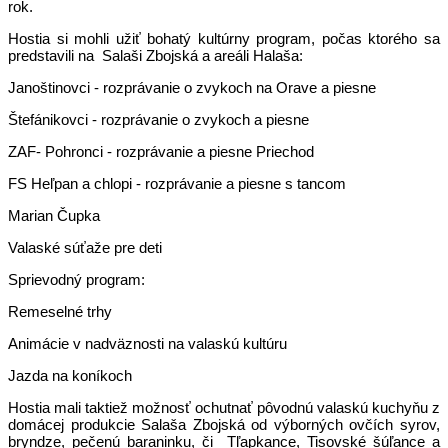
rok.
Hostia si mohli užiť bohatý kultúrny program, počas ktorého sa
predstavili na Salaši Zbojská a areáli Halaša:
Janoštinovci - rozprávanie o zvykoch na Orave a piesne
Štefánikovci - rozprávanie o zvykoch a piesne
ZAF- Pohronci - rozprávanie a piesne Priechod
FS Heľpan a chlopi - rozprávanie a piesne s tancom
Marian Čupka
Valaské súťaže pre deti
Sprievodný program:
Remeselné trhy
Animácie v nadväznosti na valaskú kultúru
Jazda na koníkoch
Hostia mali taktiež možnosť ochutnať pôvodnú valaskú kuchyňu z
domácej produkcie Salaša Zbojská od výborných ovčích syrov,
bryndze, pečenú baraninku, či Tľapkance, Tisovské šúľance a