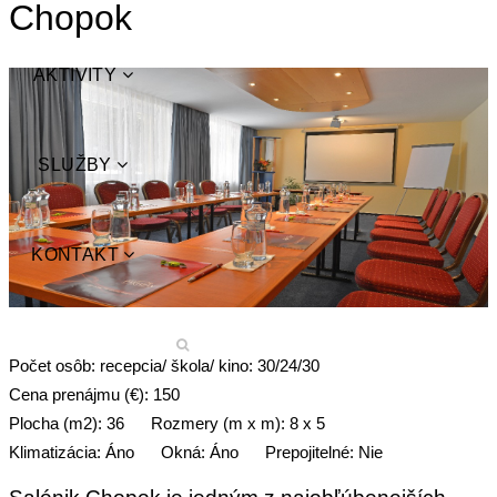
Chopok
AKTIVITY
SLUŽBY
KONTAKT
Počet osôb:
recepcia/ škola/ kino: 30/24/30
Cena prenájmu (€):
150
Plocha (m2):
36
Rozmery (m x m):
8 x 5
Klimatizácia:
Áno
Okná:
Áno
Prepojitelné:
Nie