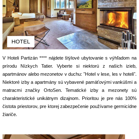
HOTEL
V Hoteli Partizán **** nájdete štýlové ubytovanie s výhľadom na
prírodu Nízkych Tatier. Vyberte si niektorú z našich izieb,
apartmánov alebo mezonetov v duchu: "Hotel v lese, les v hoteli".
Niektoré izby a apartmány sú vybavené pamäťovými vankúšmi a
matracmi značky OrtoSen. Tematické izby a mezonety sú
charakteristické unikátnym dizajnom. Prioritou je pre nás 100%
čistota priestorov, pre ktorej zabezpečenie používame germicídne
žiariče.