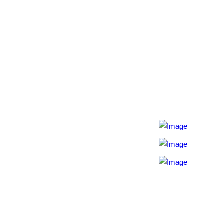
Kontakt
+421 911 633 119
info@horehronie.sk
© 2026, Horehronie.sk
Rýchle odkazy
O nás
Konferencie
Tipy na výlety
Zverejnené dokumenty
Hotely a zariadenia
Cookies / GDPR
Mapa stránky
Aktivita realizovaná s finančnou podporou
Ministerstva