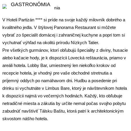
GASTRONÓMIA
V Hoteli Partizán **** si príde na svoje každý milovník dobrého a
kvalitného jedla. V štýlovej Panorama Restaurant si môžete
vybrať zo špecialít domácej i zahraničnej kuchyne a popri tom si
vychutnať výhľad na okolitú prírodu Nízkych Tatier.
Pre všetkých gurmánov, ktorí obľubujú špeciality z diviny, husacie
alebo kačacie hody, je k dispozícii Lovecká reštaurácia, priamo v
areáli hotela. Lobby Bar, umiestnený len niekoľko krokov od
recepcie hotela, je vhodný pre vaše obchodné stretnutia a
príjemný oddych po namáhavom dni. Hudbu a posedenie pri
drinku si vychutnáte v Limbus Bare, ktorý je návštevníkom hotela
k dispozícii najmä vo večerných hodinách. Každý, kto obľubuje
netradičné miesta a zákutia by určite nemal počas svojho pobytu
zabudnúť navštíviť Tálsku Baštu, ktorá patrí k architektonickým
skvostom nášho hotela.