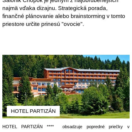
Salónik Chopok je jedným z najobľúbenejších
najmä vďaka dizajnu. Strategická porada,
finančné plánovanie alebo brainstorming v tomto
priestore určite prinesú "ovocie".
HOTEL PARTIZÁN
HOTEL PARTIZÁN **** obsadzuje popredné priečky v