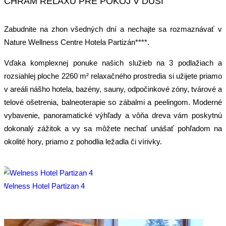
CHRÁM RELAXU PRE POKOJ V DUŠI
Zabudnite na zhon všedných dní a nechajte sa rozmaznávať v
Nature Wellness Centre Hotela Partizán****.
Vďaka komplexnej ponuke našich služieb na 3 podlažiach a
rozsiahlej ploche 2260 m² relaxačného prostredia si užijete priamo
v areáli nášho hotela, bazény, sauny, odpočinkové zóny, tvárové a
telové ošetrenia, balneoterapie so zábalmi a peelingom. Moderné
vybavenie, panoramatické výhľady a vôňa dreva vám poskytnú
dokonalý zážitok a vy sa môžete nechať unášať pohľadom na
okolité hory, priamo z pohodlia ležadla či vírivky.
Welness Hotel Partizan 4