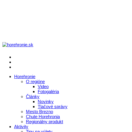
Horehronie
O regióne
Video
Fotogaléria
Články
Novinky
Tlačové správy
Mesto Brezno
Chute Horehronia
Regionálny produkt
Aktivity
Tipy na výlety