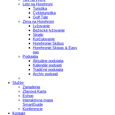
Leto na Horehroní
Turistika
Cykloturistika
Golf Tále
Zima na Horehroní
Lyžovanie
Bežecké lyžovanie
Skialp
Korčulovanie
Horehronie Skibus
Horehronie Skipas & Easy
pas
Podujatia
Aktuálne podujatia
Kalendár podujatí
Tradičné podujatia
Archív podujatí
Služby
Zariadenia
Zľavová Karta
Eshop
Interaktívna mapa
SmartGuide
Konferencie
Kontakt