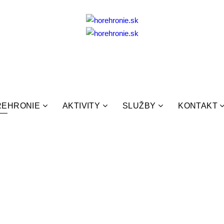
REHRONIE
AKTIVITY
SLUŽBY
KONTAKT
u majú ľudia, ktorí sa sem rok čo rok s obľubou vracajú, no aj tí, č