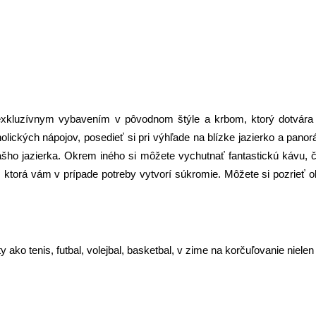
 exkluzívnym vybavením v pôvodnom štýle a krbom, ktorý dotvára p
lických nápojov, posedieť si pri výhľade na blízke jazierko a pano
nášho jazierka. Okrem iného si môžete vychutnať fantastickú kávu, 
, ktorá vám v prípade potreby vytvorí súkromie. Môžete si pozrieť o
ty ako tenis, futbal, volejbal, basketbal, v zime na korčuľovanie niele