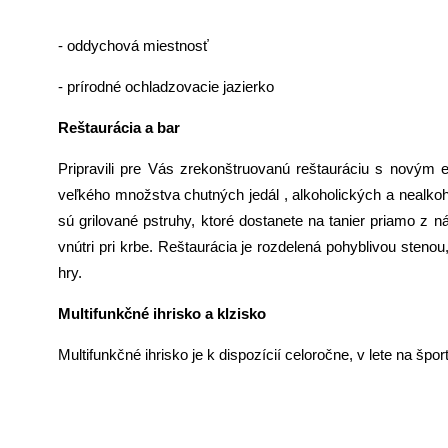
- jacuzzi
- oddychová miestnosť
- prírodné ochladzovacie jazierko
Reštaurácia a bar
Pripravili pre Vás zrekonštruovanú reštauráciu s novým
veľkého množstva chutných jedál , alkoholických a nealkoho
sú grilované pstruhy, ktoré dostanete na tanier priamo z 
vnútri pri krbe. Reštaurácia je rozdelená pohyblivou stenou
hry.
Multifunkčné ihrisko a klzisko
Multifunkčné ihrisko je k dispozícií celoročne, v lete na špor
WWW.CHATAPODCERTOVICOU.SK