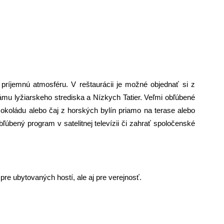
ríjemnú atmosféru. V reštaurácii je možné objednať si z
rámu lyžiarskeho strediska a Nízkych Tatier. Veľmi obľúbené
čokoládu alebo čaj z horských bylín priamo na terase alebo
bľúbený program v satelitnej televízii či zahrať spoločenské
n pre ubytovaných hostí, ale aj pre verejnosť.