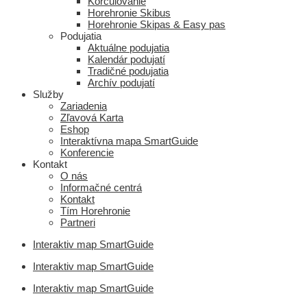
Korčulovanie
Horehronie Skibus
Horehronie Skipas & Easy pas
Podujatia
Aktuálne podujatia
Kalendár podujatí
Tradičné podujatia
Archív podujatí
Služby
Zariadenia
Zľavová Karta
Eshop
Interaktívna mapa SmartGuide
Konferencie
Kontakt
O nás
Informačné centrá
Kontakt
Tím Horehronie
Partneri
Interaktiv map SmartGuide
Interaktiv map SmartGuide
Interaktiv map SmartGuide