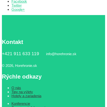
Facebook
Twitter
Google+
Kontakt
+421 911 633 119
info@horehronie.sk
© 2026, Horehronie.sk
Rýchle odkazy
O nás
Tipy na výlety
Hotely a zariadenia
Konferencie