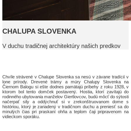
CHALUPA SLOVENKA
V duchu tradičnej architektúry našich predkov
Chvíle strávené v Chalupe Slovenka sa nesú v závane tradícií v
lone prírody. Drevené trámy a múry Chalupy Slovenka na
Čiernom Balogu si ešte dodnes pamätajú príbehy z roku 1928, v
ktorom bol tento domček postavený. Hostia, ktorí zavítajú do
rodinného ubytovania manželov Giertlovcov, budú môcť do sýtosti
načerpať sily a oddýchnuť si v zrekonštruovanom dome s
históriou, ktorý je zariadený v tradičnom duchu a preniesť sa do
minulých čias pri praskaní ohňa a teplom čaji pripravenom na
vidieckom sporáku.