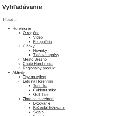
Vyhľadávanie
Horehronie
O regióne
Video
Fotogaléria
Články
Novinky
Tlačové správy
Mesto Brezno
Chute Horehronia
Regionálny produkt
Aktivity
Tipy na výlety
Leto na Horehroní
Turistika
Cykloturistika
Golf Tále
Zima na Horehroní
Lyžovanie
Bežecké lyžovanie
Skialp