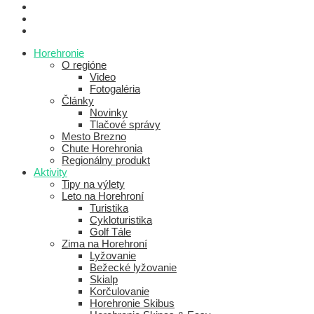
Horehronie
O regióne
Video
Fotogaléria
Články
Novinky
Tlačové správy
Mesto Brezno
Chute Horehronia
Regionálny produkt
Aktivity
Tipy na výlety
Leto na Horehroní
Turistika
Cykloturistika
Golf Tále
Zima na Horehroní
Lyžovanie
Bežecké lyžovanie
Skialp
Korčulovanie
Horehronie Skibus