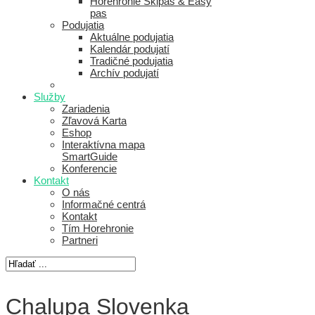
Horehronie Skipas & Easy
pas
Podujatia
Aktuálne podujatia
Kalendár podujatí
Tradičné podujatia
Archív podujatí
Služby
Zariadenia
Zľavová Karta
Eshop
Interaktívna mapa
SmartGuide
Konferencie
Kontakt
O nás
Informačné centrá
Kontakt
Tím Horehronie
Partneri
Chalupa Slovenka