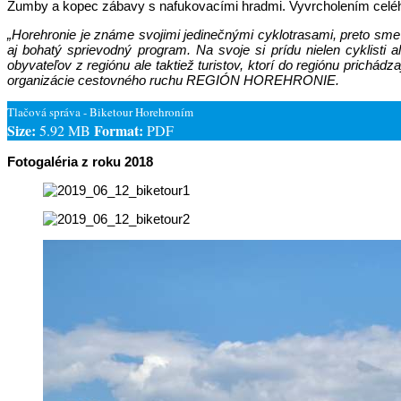
Zumby a kopec zábavy s nafukovacími hradmi. Vyvrcholením celého
„Horehronie je známe svojimi jedinečnými cyklotrasami, preto sme n
aj bohatý sprievodný program. Na svoje si prídu nielen cyklisti 
obyvateľov z regiónu ale taktiež turistov, ktorí do regiónu prich
organizácie cestovného ruchu REGIÓN HOREHRONIE.
Tlačová správa - Biketour Horehroním
Size:
Format:
5.92 MB
PDF
Fotogaléria z roku 2018