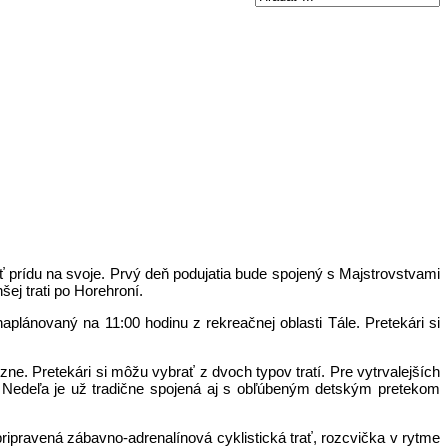
ť prídu na svoje. Prvý deň podujatia bude spojený s Majstrovstvami
šej trati po Horehroní.
aplánovaný na 11:00 hodinu z rekreačnej oblasti Tále. Pretekári si
ne. Pretekári si môžu vybrať z dvoch typov tratí. Pre vytrvalejších
rať. Nedeľa je už tradične spojená aj s obľúbeným detským pretekom
ripravená zábavno-adrenalínová cyklistická trať, rozcvička v rytme