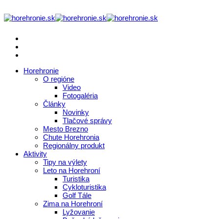
Horehronie
O regióne
Video
Fotogaléria
Články
Novinky
Tlačové správy
Mesto Brezno
Chute Horehronia
Regionálny produkt
Aktivity
Tipy na výlety
Leto na Horehroní
Turistika
Cykloturistika
Golf Tále
Zima na Horehroní
Lyžovanie