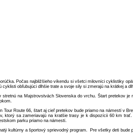
čka. Počas najbližšieho víkendu si všetci milovníci cyklistiky opä
listi obľubujúci dlhšie trate a svoje sily si zmerajú na krátkej a dlh
v stretnú na Majstrovstvách Slovenska do vrchu. Štart pretekov je n
hopkom.
n Tour Route 66, štart aj cieľ pretekov bude priamo na námestí v Brez
rov, ktorý sa zameriavajú na kratšie trasy je k dispozícii 60 km t
mestskom parku priamo na námestí.
atý kultúrny a športový sprievodný program. Pre všetky deti bude p