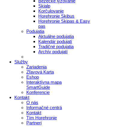
Bežecké lyžovanie
Skialp
Korčulovanie
Horehronie Skibus
Horehronie Skipas & Easy
pas
Podujatia
Aktuálne podujatia
Kalendár podujatí
Tradičné podujatia
Archív podujatí
Služby
Zariadenia
Zľavová Karta
Eshop
Interaktívna mapa
SmartGuide
Konferencie
Kontakt
O nás
Informačné centrá
Kontakt
Tím Horehronie
Partneri