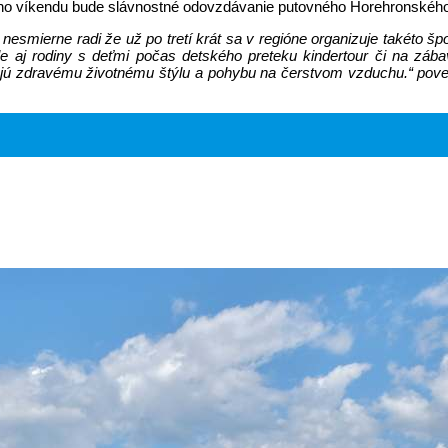
 víkendu bude slávnostné odovzdávanie putovného Horehronského po
esmierne radi že už po tretí krát sa v regióne organizuje takéto šp
ale aj rodiny s deťmi počas detského preteku kindertour či na zába
ádzajú zdravému životnému štýlu a pohybu na čerstvom vzduchu.“ pove