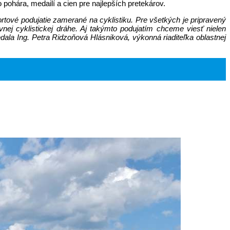
hára, medailí a cien pre najlepších pretekárov.
ortové podujatie zamerané na cyklistiku. Pre všetkých je pripravený
vnej cyklistickej dráhe. Aj takýmto podujatím chceme viesť nielen
dala Ing. Petra Ridzoňová Hlásniková, výkonná riaditeľka oblastnej