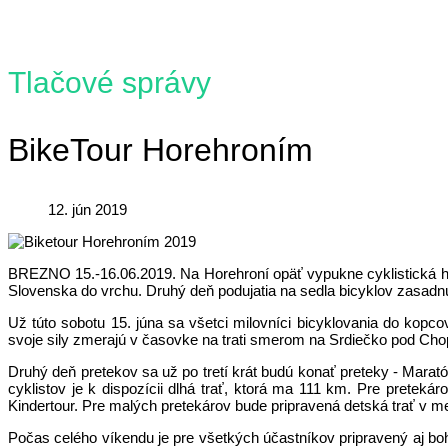
Tlačové správy
BikeTour Horehroním
12. jún 2019
BREZNO 15.-16.06.2019. Na Horehroní opäť vypukne cyklistická horú
Slovenska do vrchu. Druhý deň podujatia na sedla bicyklov zasadnú cyk
Už túto sobotu 15. júna sa všetci milovníci bicyklovania do kopco
svoje sily zmerajú v časovke na trati smerom na Srdiečko pod C
Druhý deň pretekov sa už po tretí krát budú konať preteky - Marató
cyklistov je k dispozícii dlhá trať, ktorá ma 111 km. Pre preteká
Kindertour. Pre malých pretekárov bude pripravená detská trať v 
Počas celého víkendu je pre všetkých účastníkov pripravený aj boh