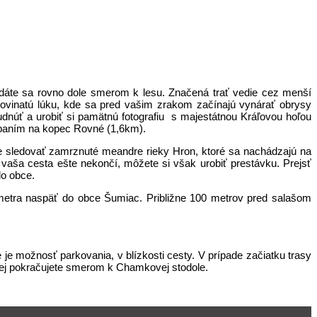
.
ydáte sa rovno dole smerom k lesu. Značená trať vedie cez menší
ovinatú lúku, kde sa pred vašim zrakom začínajú vynárať obrysy
udnúť a urobiť si pamätnú fotografiu s majestátnou Kráľovou hoľou
úpaním na kopec Rovné (1,6km).
te sledovať zamrznuté meandre rieky Hron, ktoré sa nachádzajú na
u vaša cesta ešte nekončí, môžete si však urobiť prestávku. Prejsť
do obce.
ometra naspäť do obce Šumiac. Približne 100 metrov pred salašom
je možnosť parkovania, v blízkosti cesty. V prípade začiatku trasy
ďalej pokračujete smerom k Chamkovej stodole.