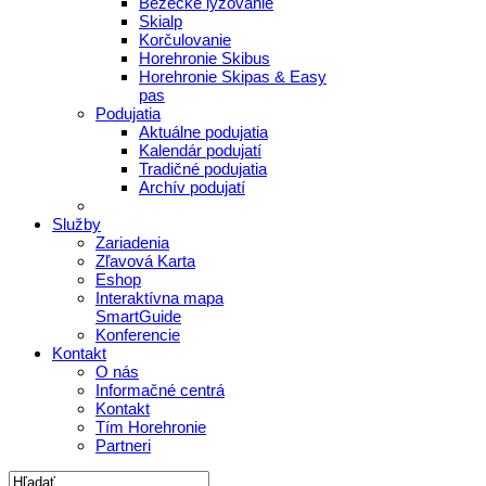
Bežecké lyžovanie
Skialp
Korčulovanie
Horehronie Skibus
Horehronie Skipas & Easy
pas
Podujatia
Aktuálne podujatia
Kalendár podujatí
Tradičné podujatia
Archív podujatí
Služby
Zariadenia
Zľavová Karta
Eshop
Interaktívna mapa
SmartGuide
Konferencie
Kontakt
O nás
Informačné centrá
Kontakt
Tím Horehronie
Partneri