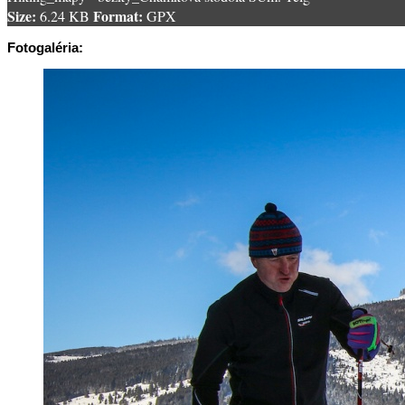
Size:
Format:
6.24 KB
GPX
Fotogaléria: