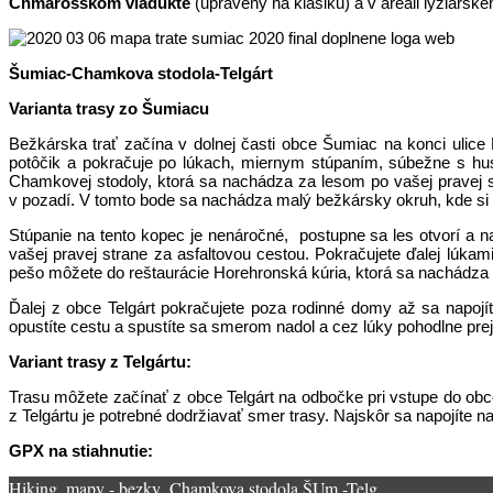
Chmarošskom viadukte
(upravený na klasiku) a v areáli lyžiarsk
Šumiac-Chamkova stodola-Telgárt
Varianta trasy zo Šumiacu
Bežkárska trať začína v dolnej časti obce Šumiac na konci ulic
potôčik a pokračuje po lúkach, miernym stúpaním, súbežne s hu
Chamkovej stodoly, ktorá sa nachádza za lesom po vašej pravej st
v pozadí. V tomto bode sa nachádza malý bežkársky okruh, kde si
Stúpanie na tento kopec je nenáročné, postupne sa les otvorí a 
vašej pravej strane za asfaltovou cestou. Pokračujete ďalej lúkam
pešo môžete do reštaurácie Horehronská kúria, ktorá sa nachádza v
Ďalej z obce Telgárt pokračujete poza rodinné domy až sa napoj
opustíte cestu a spustíte sa smerom nadol a cez lúky pohodlne prej
Variant trasy z Telgártu:
Trasu môžete začínať z obce Telgárt na odbočke pri vstupe do obce
z Telgártu je potrebné dodržiavať smer trasy. Najskôr sa napojíte
GPX na stiahnutie:
Hiking_mapy - bezky_Chamkova stodola ŠUm.-Telg