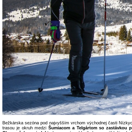
Bežkárska sezóna pod najvyšším vrchom východnej časti Nízkych T
trasou je okruh medzi
Šumiacom a Telgártom so zastávkou p