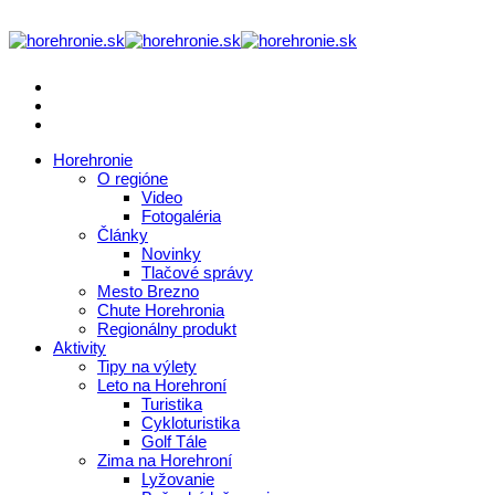
Horehronie
O regióne
Video
Fotogaléria
Články
Novinky
Tlačové správy
Mesto Brezno
Chute Horehronia
Regionálny produkt
Aktivity
Tipy na výlety
Leto na Horehroní
Turistika
Cykloturistika
Golf Tále
Zima na Horehroní
Lyžovanie