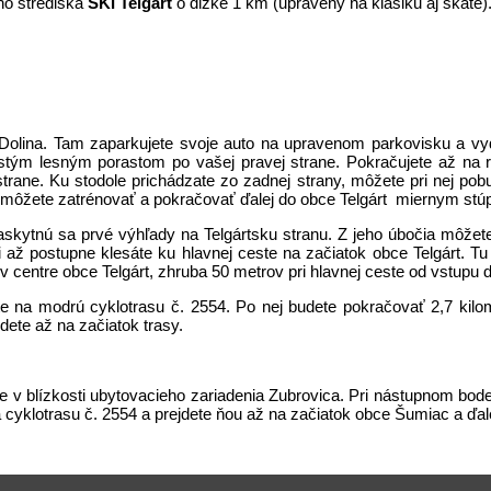
eho strediska
SKI Telgárt
o dĺžke 1 km (upravený na klasiku aj skate)
e Dolina. Tam zaparkujete svoje auto na upravenom parkovisku a v
stým lesným porastom po vašej pravej strane. Pokračujete až na r
rane. Ku stodole prichádzate zo zadnej strany, môžete pri nej pob
 môžete zatrénovať a pokračovať ďalej do obce Telgárt miernym st
naskytnú sa prvé výhľady na Telgártsku stranu. Z jeho úbočia môže
i až postupne klesáte ku hlavnej ceste na začiatok obce Telgárt. T
 centre obce Telgárt, zhruba 50 metrov pri hlavnej ceste od vstupu 
íte na modrú cyklotrasu č. 2554. Po nej budete pokračovať 2,7 kil
dete až na začiatok trasy.
 v blízkosti ubytovacieho zariadenia Zubrovica. Pri nástupnom bode 
 na cyklotrasu č. 2554 a prejdete ňou až na začiatok obce Šumiac a 