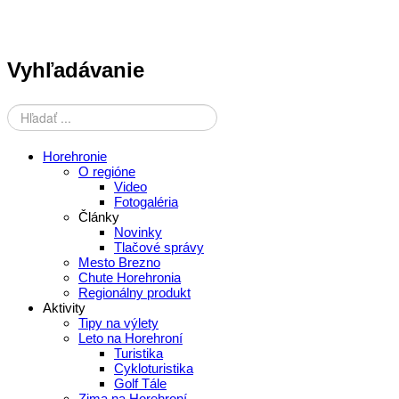
Vyhľadávanie
Horehronie
O regióne
Video
Fotogaléria
Články
Novinky
Tlačové správy
Mesto Brezno
Chute Horehronia
Regionálny produkt
Aktivity
Tipy na výlety
Leto na Horehroní
Turistika
Cykloturistika
Golf Tále
Zima na Horehroní