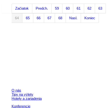
Začiatok
Predch.
59
60
61
62
63
64
65
66
67
68
Nasl.
Koniec
Kontakt
+421 911 633 119
info@horehronie.sk
© 2026, Horehronie.sk
Rýchle odkazy
O nás
Tipy na výlety
Hotely a zariadenia
Konferencie