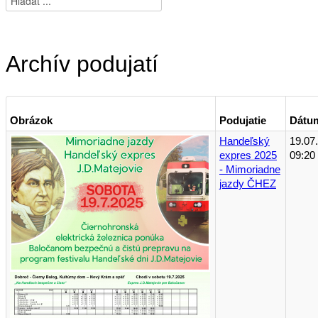
Archív podujatí
Obrázok
Podujatie
Dátu
Handeľský
19.07
expres 2025
09:20
- Mimoriadne
jazdy ČHEZ