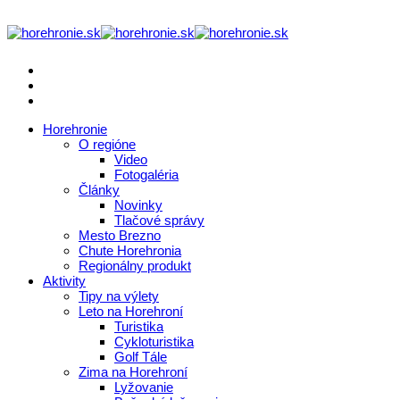
Horehronie
O regióne
Video
Fotogaléria
Články
Novinky
Tlačové správy
Mesto Brezno
Chute Horehronia
Regionálny produkt
Aktivity
Tipy na výlety
Leto na Horehroní
Turistika
Cykloturistika
Golf Tále
Zima na Horehroní
Lyžovanie