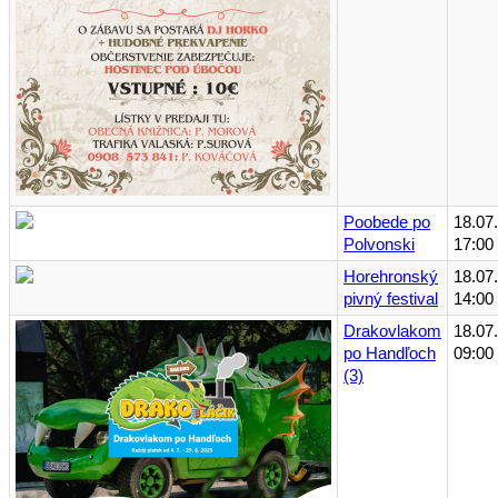
Poobede po
18.07
Polvonski
17:00
Horehronský
18.07
pivný festival
14:00
Drakovlakom
18.07
po Handľoch
09:00
(3)