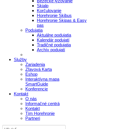
Bežecké lyžovanie
Skialp
Korčulovanie
Horehronie Skibus
Horehronie Skipas & Easy
pas
Podujatia
Aktuálne podujatia
Kalendár podujatí
Tradičné podujatia
Archív podujatí
Služby
Zariadenia
Zľavová Karta
Eshop
Interaktívna mapa
SmartGuide
Konferencie
Kontakt
O nás
Informačné centrá
Kontakt
Tím Horehronie
Partneri