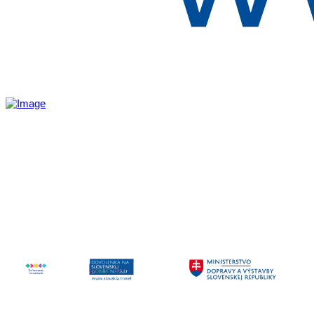
Aktivita realizovaná s finančnou podporou
Ministerstva cestovného ruchu
a športu Slovenskej republiky