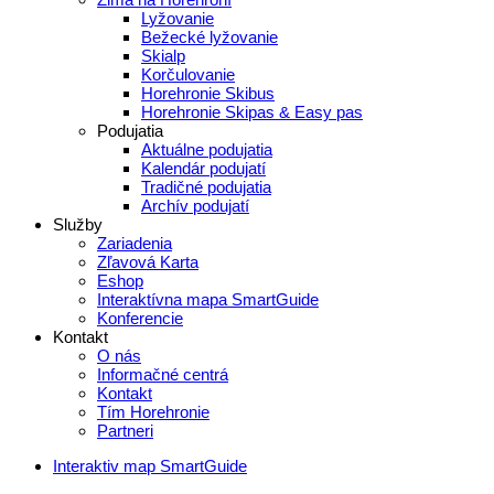
Lyžovanie
Bežecké lyžovanie
Skialp
Korčulovanie
Horehronie Skibus
Horehronie Skipas & Easy pas
Podujatia
Aktuálne podujatia
Kalendár podujatí
Tradičné podujatia
Archív podujatí
Služby
Zariadenia
Zľavová Karta
Eshop
Interaktívna mapa SmartGuide
Konferencie
Kontakt
O nás
Informačné centrá
Kontakt
Tím Horehronie
Partneri
Interaktiv map SmartGuide