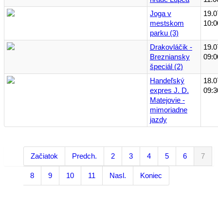
Joga v
19.0
mestskom
10:0
parku (3)
Drakovláčik -
19.0
Brezniansky
09:0
špeciál (2)
Handeľský
18.0
expres J. D.
09:3
Matejovie -
mimoriadne
jazdy
Začiatok
Predch.
2
3
4
5
6
7
8
9
10
11
Nasl.
Koniec