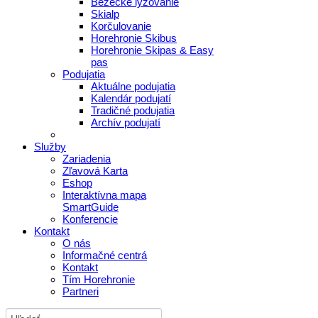
Bežecké lyžovanie
Skialp
Korčulovanie
Horehronie Skibus
Horehronie Skipas & Easy
pas
Podujatia
Aktuálne podujatia
Kalendár podujatí
Tradičné podujatia
Archív podujatí
Služby
Zariadenia
Zľavová Karta
Eshop
Interaktívna mapa
SmartGuide
Konferencie
Kontakt
O nás
Informačné centrá
Kontakt
Tím Horehronie
Partneri