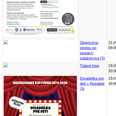
Zbojníckou
21.0
strelou po
09:0
stopách
salašníctva (5)
Túlavé kino
19.0
20:3
Divadielka pre
19.0
deti v Nostalgii
16:0
(3)