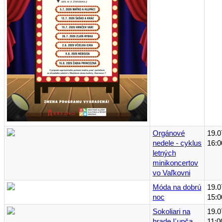
Orgánové
19.0
nedele - cyklus
16:0
letných
minikoncertov
vo Vaľkovni
Móda na dobrú
19.0
noc
15:0
Sokoliari na
19.0
hrade Ľupča
11:0