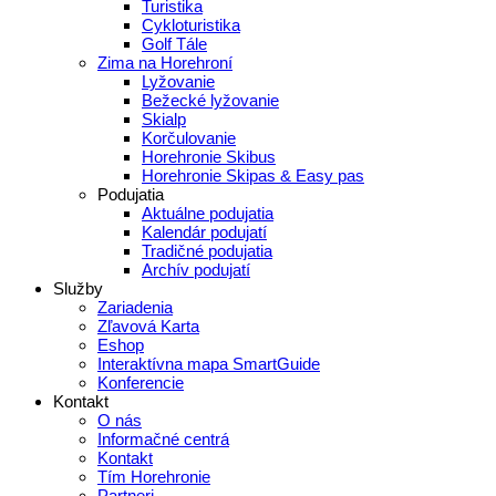
Turistika
Cykloturistika
Golf Tále
Zima na Horehroní
Lyžovanie
Bežecké lyžovanie
Skialp
Korčulovanie
Horehronie Skibus
Horehronie Skipas & Easy pas
Podujatia
Aktuálne podujatia
Kalendár podujatí
Tradičné podujatia
Archív podujatí
Služby
Zariadenia
Zľavová Karta
Eshop
Interaktívna mapa SmartGuide
Konferencie
Kontakt
O nás
Informačné centrá
Kontakt
Tím Horehronie
Partneri