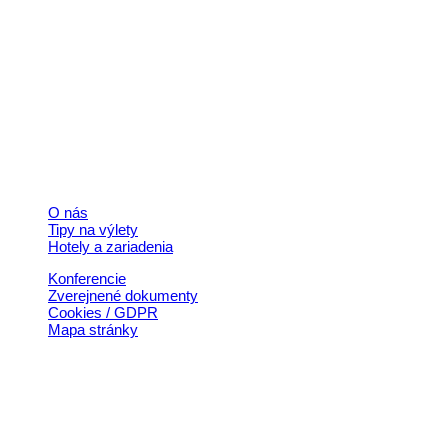
Kontakt
+421 911 633 119
info@horehronie.sk
© 2026, Horehronie.sk
Rýchle odkazy
O nás
Tipy na výlety
Hotely a zariadenia
Konferencie
Zverejnené dokumenty
Cookies / GDPR
Mapa stránky