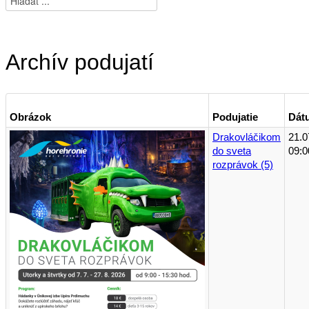
Archív podujatí
Obrázok
Podujatie
Dát
Drakovláčikom
21.0
do sveta
09:0
rozprávok (5)