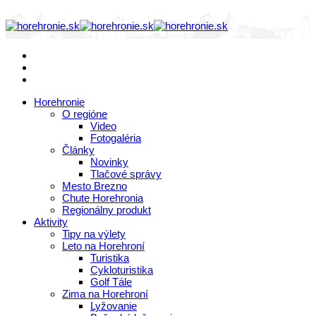
Horehronie
O regióne
Video
Fotogaléria
Články
Novinky
Tlačové správy
Mesto Brezno
Chute Horehronia
Regionálny produkt
Aktivity
Tipy na výlety
Leto na Horehroní
Turistika
Cykloturistika
Golf Tále
Zima na Horehroní
Lyžovanie