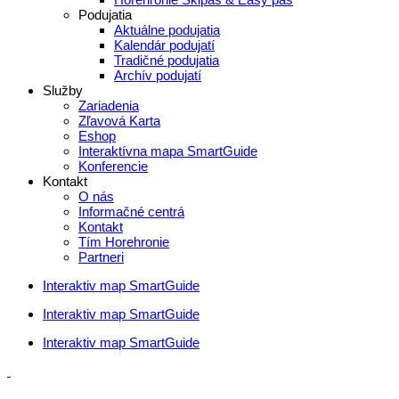
Podujatia
Aktuálne podujatia
Kalendár podujatí
Tradičné podujatia
Archív podujatí
Služby
Zariadenia
Zľavová Karta
Eshop
Interaktívna mapa SmartGuide
Konferencie
Kontakt
O nás
Informačné centrá
Kontakt
Tím Horehronie
Partneri
Interaktiv map SmartGuide
Interaktiv map SmartGuide
Interaktiv map SmartGuide