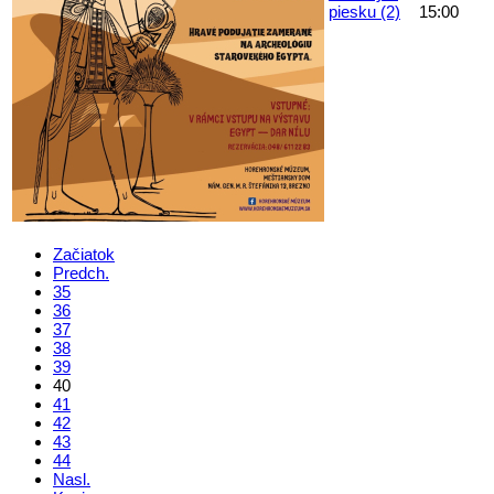
piesku (2)
15:00
Začiatok
Predch.
35
36
37
38
39
40
41
42
43
44
Nasl.