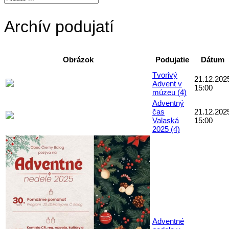
Archív podujatí
Obrázok
Podujatie
Dátum
Tvorivý
21.12.202
Advent v
15:00
múzeu (4)
Adventný
čas
21.12.202
Valaská
15:00
2025 (4)
Adventné