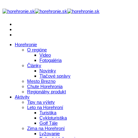
Horehronie
O regióne
Video
Fotogaléria
Články
Novinky
Tlačové správy
Mesto Brezno
Chute Horehronia
Regionálny produkt
Aktivity
Tipy na výlety
Leto na Horehroní
Turistika
Cykloturistika
Golf Tále
Zima na Horehroní
Lyžovanie