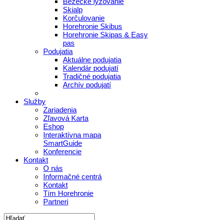
Bežecké lyžovanie
Skialp
Korčulovanie
Horehronie Skibus
Horehronie Skipas & Easy
pas
Podujatia
Aktuálne podujatia
Kalendár podujatí
Tradičné podujatia
Archív podujatí
Služby
Zariadenia
Zľavová Karta
Eshop
Interaktívna mapa
SmartGuide
Konferencie
Kontakt
O nás
Informačné centrá
Kontakt
Tím Horehronie
Partneri