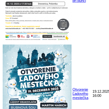
pri punči
Otvorenie
19.12.202
Ľadového
16:00
mestečka