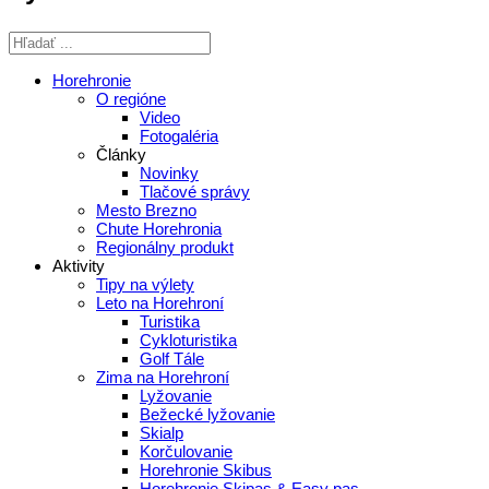
Horehronie
O regióne
Video
Fotogaléria
Články
Novinky
Tlačové správy
Mesto Brezno
Chute Horehronia
Regionálny produkt
Aktivity
Tipy na výlety
Leto na Horehroní
Turistika
Cykloturistika
Golf Tále
Zima na Horehroní
Lyžovanie
Bežecké lyžovanie
Skialp
Korčulovanie
Horehronie Skibus
Horehronie Skipas & Easy pas