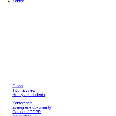
Koniec
Kontakt
+421 911 633 119
info@horehronie.sk
© 2026, Horehronie.sk
Rýchle odkazy
O nás
Tipy na výlety
Hotely a zariadenia
Konferencie
Zverejnené dokumenty
Cookies / GDPR