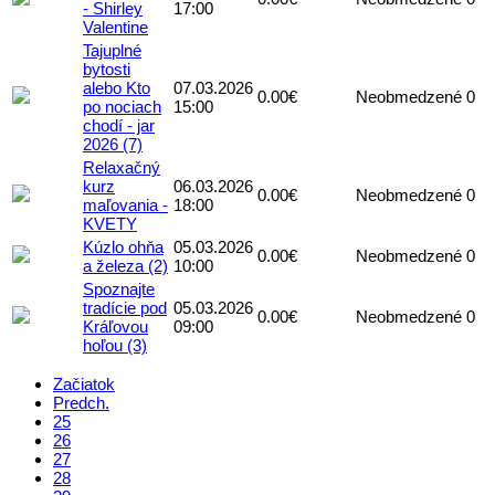
- Shirley
17:00
Valentine
Tajuplné
bytosti
alebo Kto
07.03.2026
0.00€
Neobmedzené
0
po nociach
15:00
chodí - jar
2026 (7)
Relaxačný
kurz
06.03.2026
0.00€
Neobmedzené
0
maľovania -
18:00
KVETY
Kúzlo ohňa
05.03.2026
0.00€
Neobmedzené
0
a železa (2)
10:00
Spoznajte
tradície pod
05.03.2026
0.00€
Neobmedzené
0
Kráľovou
09:00
hoľou (3)
Začiatok
Predch.
25
26
27
28