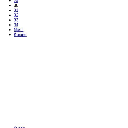
29
30
31
32
33
34
Nasl.
Koniec
Kontakt
+421 911 633 119
info@horehronie.sk
© 2026, Horehronie.sk
Rýchle odkazy