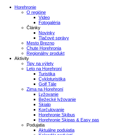
Horehronie
O regióne
Video
Fotogaléria
Články
Novinky
Tlačové správy
Mesto Brezno
Chute Horehronia
Regionálny produkt
Aktivity
Tipy na výlety
Leto na Horehroní
Turistika
Cykloturistika
Golf Tále
Zima na Horehroní
Lyžovanie
Bežecké lyžovanie
Skialp
Korčulovanie
Horehronie Skibus
Horehronie Skipas & Easy pas
Podujatia
Aktuálne podujatia