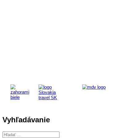
Aktivita realizovaná s finančnou podporou
Ministerstva cestovného ruchu
a športu Slovenskej republiky
Vyhľadávanie