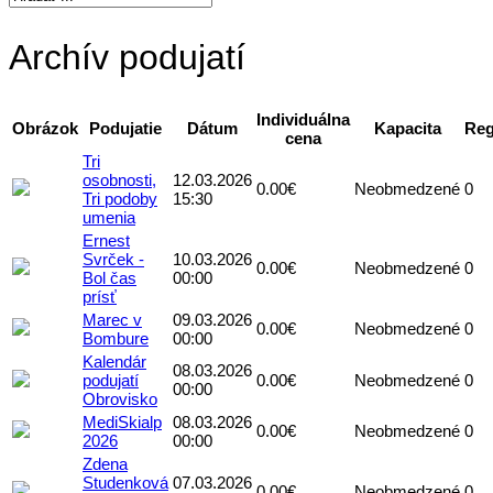
Archív podujatí
Individuálna
Obrázok
Podujatie
Dátum
Kapacita
Reg
cena
Tri
osobnosti,
12.03.2026
0.00€
Neobmedzené
0
Tri podoby
15:30
umenia
Ernest
Svrček -
10.03.2026
0.00€
Neobmedzené
0
Bol čas
00:00
prísť
Marec v
09.03.2026
0.00€
Neobmedzené
0
Bombure
00:00
Kalendár
08.03.2026
podujatí
0.00€
Neobmedzené
0
00:00
Obrovisko
MediSkialp
08.03.2026
0.00€
Neobmedzené
0
2026
00:00
Zdena
Studenková
07.03.2026
0.00€
Neobmedzené
0