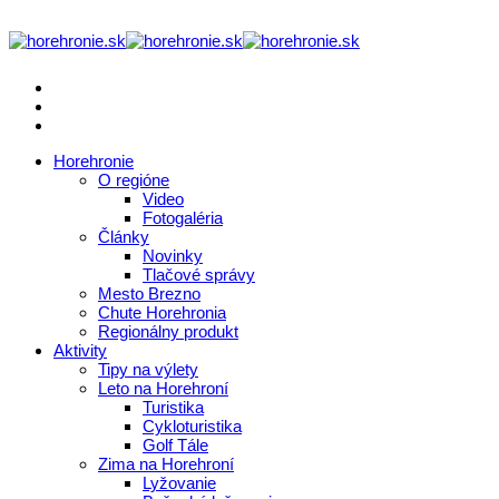
Horehronie
O regióne
Video
Fotogaléria
Články
Novinky
Tlačové správy
Mesto Brezno
Chute Horehronia
Regionálny produkt
Aktivity
Tipy na výlety
Leto na Horehroní
Turistika
Cykloturistika
Golf Tále
Zima na Horehroní
Lyžovanie