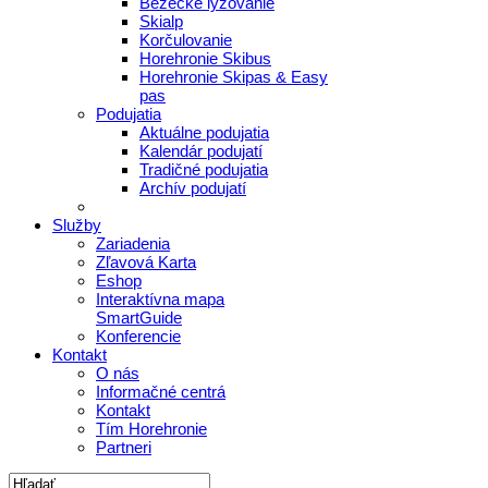
Bežecké lyžovanie
Skialp
Korčulovanie
Horehronie Skibus
Horehronie Skipas & Easy
pas
Podujatia
Aktuálne podujatia
Kalendár podujatí
Tradičné podujatia
Archív podujatí
Služby
Zariadenia
Zľavová Karta
Eshop
Interaktívna mapa
SmartGuide
Konferencie
Kontakt
O nás
Informačné centrá
Kontakt
Tím Horehronie
Partneri