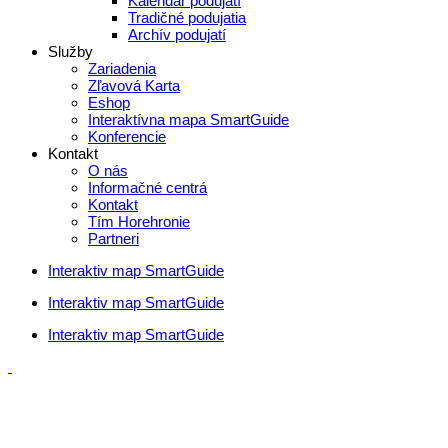
Kalendár podujatí
Tradičné podujatia
Archív podujatí
Služby
Zariadenia
Zľavová Karta
Eshop
Interaktívna mapa SmartGuide
Konferencie
Kontakt
O nás
Informačné centrá
Kontakt
Tím Horehronie
Partneri
Interaktiv map SmartGuide
Interaktiv map SmartGuide
Interaktiv map SmartGuide