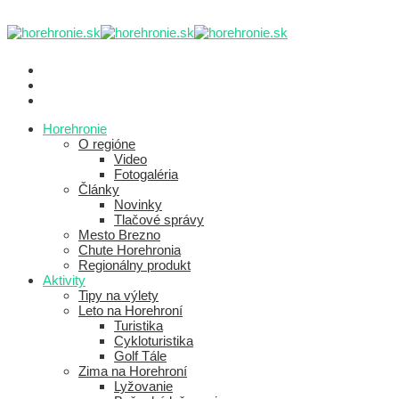
Horehronie
O regióne
Video
Fotogaléria
Články
Novinky
Tlačové správy
Mesto Brezno
Chute Horehronia
Regionálny produkt
Aktivity
Tipy na výlety
Leto na Horehroní
Turistika
Cykloturistika
Golf Tále
Zima na Horehroní
Lyžovanie