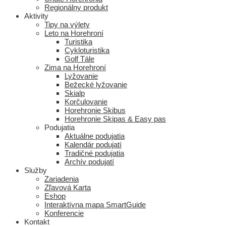
Regionálny produkt
Aktivity
Tipy na výlety
Leto na Horehroní
Turistika
Cykloturistika
Golf Tále
Zima na Horehroní
Lyžovanie
Bežecké lyžovanie
Skialp
Korčulovanie
Horehronie Skibus
Horehronie Skipas & Easy pas
Podujatia
Aktuálne podujatia
Kalendár podujatí
Tradičné podujatia
Archív podujatí
Služby
Zariadenia
Zľavová Karta
Eshop
Interaktívna mapa SmartGuide
Konferencie
Kontakt