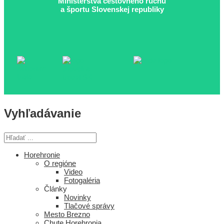
Ministerstva cestovného ruchu
a športu Slovenskej republiky
Vyhľadávanie
Horehronie
O regióne
Video
Fotogaléria
Články
Novinky
Tlačové správy
Mesto Brezno
Chute Horehronia