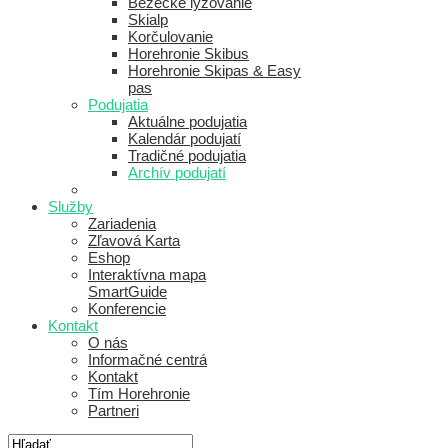
Bežecké lyžovanie
Skialp
Korčulovanie
Horehronie Skibus
Horehronie Skipas & Easy
pas
Podujatia
Aktuálne podujatia
Kalendár podujatí
Tradičné podujatia
Archív podujatí
Služby
Zariadenia
Zľavová Karta
Eshop
Interaktívna mapa
SmartGuide
Konferencie
Kontakt
O nás
Informačné centrá
Kontakt
Tím Horehronie
Partneri