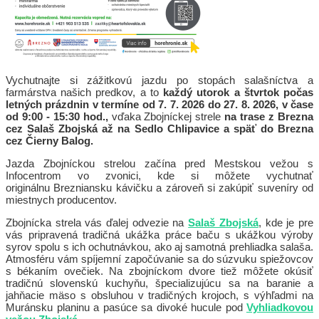
Vychutnajte si zážitkovú jazdu po stopách salašníctva a
farmárstva našich predkov, a to
každý utorok a štvrtok počas
letných prázdnin
v termíne od 7. 7. 2026 do 27. 8. 2026, v čase
od 9:00 - 15:30 hod.,
vďaka Zbojníckej strele
na trase z Brezna
cez Salaš Zbojská až na Sedlo Chlipavice a späť do Brezna
cez Čierny Balog.
Jazda Zbojníckou strelou začína pred Mestskou vežou s
Infocentrom vo zvonici, kde si môžete vychutnať
originálnu Brezniansku kávičku a zároveň si zakúpiť suveníry od
miestnych producentov.
Zbojnícka strela vás ďalej odvezie na
Salaš Zbojská
, kde je pre
vás pripravená tradičná ukážka práce baču s ukážkou výroby
syrov spolu s ich ochutnávkou, ako aj samotná prehliadka salaša.
Atmosféru vám spíjemní započúvanie sa do súzvuku spiežovcov
s békaním ovečiek. Na zbojníckom dvore tiež môžete okúsiť
tradičnú slovenskú kuchyňu, špecializujúcu sa na baranie a
jahňacie mäso s obsluhou v tradičných krojoch, s výhľadmi na
Muránsku planinu a pasúce sa divoké hucule pod
Vyhliadkovou