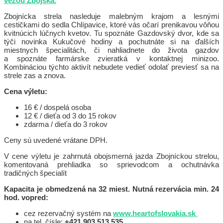
vežou Zbojská.
Zbojnícka strela nasleduje malebným krajom a lesnými
cestičkami do sedla Chlípavice, ktoré vás očarí prenikavou vôňou
kvitnúcich lúčnych kvetov. Tu spoznáte Gazdovský dvor, kde sa
týči novinka Kukučové hodiny a pochutnáte si na ďalších
miestnych špecialitách, či nahliadnete do života gazdov
a spoznáte farmárske zvieratká v kontaktnej minizoo.
Kombináciou týchto aktivít nebudete vedieť odolať previesť sa na
strele zas a znova.
Cena výletu:
16 € / dospelá osoba
12 € / dieťa od 3 do 15 rokov
zdarma / dieťa do 3 rokov
Ceny sú uvedené vrátane DPH.
V cene výletu je zahrnutá obojsmerná jazda Zbojníckou strelou,
komentovaná prehliadka so sprievodcom a ochutnávka
tradičných špecialít
Kapacita je obmedzená na 32 miest. Nutná rezervácia min. 24
hod. vopred:
cez rezervačný systém na
www.heartofslovakia.sk
na tel. čísle:
+421 903 513 535