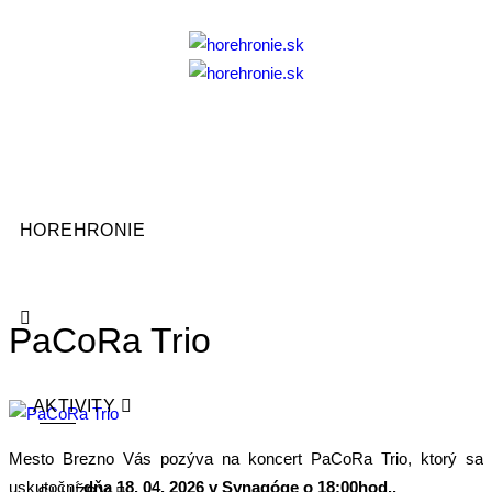
HOREHRONIE
PaCoRa Trio
AKTIVITY
Mesto Brezno Vás pozýva na koncert PaCoRa Trio, ktorý sa
uskutoční
dňa 18. 04. 2026 v Synagóge o 18:00hod..