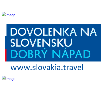
Mapa stránky
Aktivita realizovaná s finančnou podporou
Ministerstva