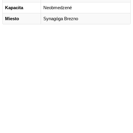
Kapacita
Neobmedzené
Miesto
Synagóga Brezno
Kontakt
+421 911 633 119
info@horehronie.sk