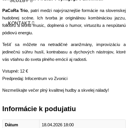
SLUŽBY
PaCoRa Trio
, patrí medzi najvýraznejšie formácie na slovenskej
hudobnej scéne. Ich tvorba je originálnou kombináciou jazzu,
KONTAKT
folklóru a world music, doplnená o humor, virtuozitu a nespútanú
pódiovú energiu.
Tešiť sa môžete na netradičné aranžmány, improvizáciu a
jedinečnú súhru huslí, kontrabasu a dychových nástrojov, ktoré
vás vtiahnu do sveta plného emócií aj radosti.
Vstupné: 12 €
Predpredaj: Infocentrum vo Zvonici
Nezmeškajte večer plný kvalitnej hudby a skvelej nálady!
Informácie k podujatiu
Dátum
18.04.2026 18:00