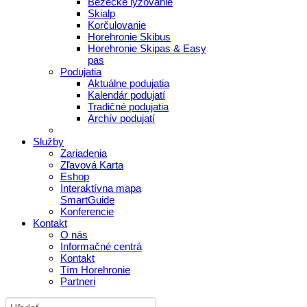
Bežecké lyžovanie
Skialp
Korčulovanie
Horehronie Skibus
Horehronie Skipas & Easy
pas
Podujatia
Aktuálne podujatia
Kalendár podujatí
Tradičné podujatia
Archív podujatí
Služby
Zariadenia
Zľavová Karta
Eshop
Interaktívna mapa
SmartGuide
Konferencie
Kontakt
O nás
Informačné centrá
Kontakt
Tím Horehronie
Partneri