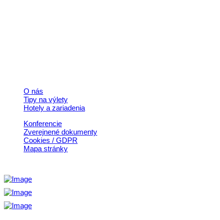
+421 911 633 119
info@horehronie.sk
© 2026, Horehronie.sk
Rýchle odkazy
O nás
Tipy na výlety
Hotely a zariadenia
Konferencie
Zverejnené dokumenty
Cookies / GDPR
Mapa stránky