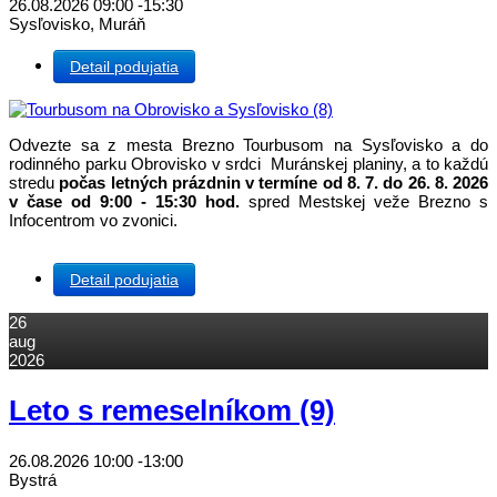
26.08.2026
09:00
-
15:30
Sysľovisko, Muráň
Detail podujatia
Odvezte sa z mesta Brezno Tourbusom na Sysľovisko a do
rodinného parku Obrovisko v srdci Muránskej planiny, a to každú
stredu
počas letných prázdnin v termíne od 8. 7. do 26. 8. 2026
v čase od 9:00 - 15:30 hod.
spred Mestskej veže Brezno s
Infocentrom vo zvonici.
Detail podujatia
26
aug
2026
Leto s remeselníkom (9)
26.08.2026
10:00
-
13:00
Bystrá