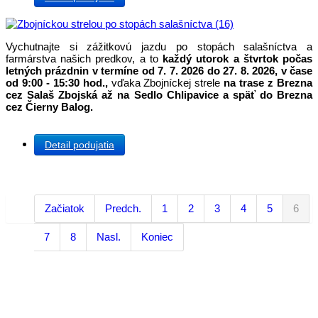
Vychutnajte si zážitkovú jazdu po stopách salašníctva a
farmárstva našich predkov, a to
každý utorok a štvrtok počas
letných prázdnin v termíne od 7. 7. 2026 do 27. 8. 2026, v čase
od 9:00 - 15:30 hod.,
vďaka Zbojníckej strele
na trase z Brezna
cez Salaš Zbojská až na Sedlo Chlipavice a späť do Brezna
cez Čierny Balog.
Detail podujatia
Začiatok
Predch.
1
2
3
4
5
6
7
8
Nasl.
Koniec
Kontakt