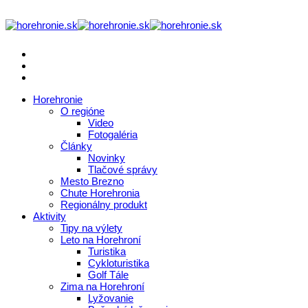
Horehronie
O regióne
Video
Fotogaléria
Články
Novinky
Tlačové správy
Mesto Brezno
Chute Horehronia
Regionálny produkt
Aktivity
Tipy na výlety
Leto na Horehroní
Turistika
Cykloturistika
Golf Tále
Zima na Horehroní
Lyžovanie