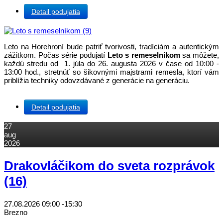
Detail podujatia
Leto na Horehroní bude patriť tvorivosti, tradíciám a autentickým
zážitkom. Počas série podujatí
Leto s remeselníkom
sa môžete,
každú stredu od 1. júla do 26. augusta 2026 v čase od 10:00 -
13:00 hod., stretnúť so šikovnými majstrami remesla, ktorí vám
priblížia techniky odovzdávané z generácie na generáciu.
Detail podujatia
27
aug
2026
Drakovláčikom do sveta rozprávok
(16)
27.08.2026
09:00
-
15:30
Brezno