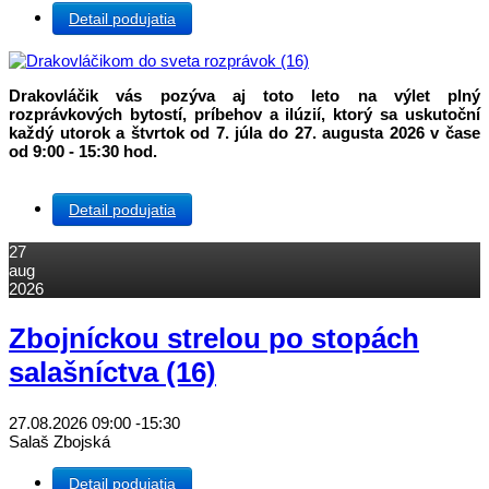
Detail podujatia
Drakovláčik vás pozýva aj toto leto na výlet plný
rozprávkových bytostí, príbehov a ilúzií, ktorý sa uskutoční
každý utorok a štvrtok od 7. júla do 27. augusta 2026 v čase
od 9:00 - 15:30 hod.
Detail podujatia
27
aug
2026
Zbojníckou strelou po stopách
salašníctva (16)
27.08.2026
09:00
-
15:30
Salaš Zbojská
Detail podujatia