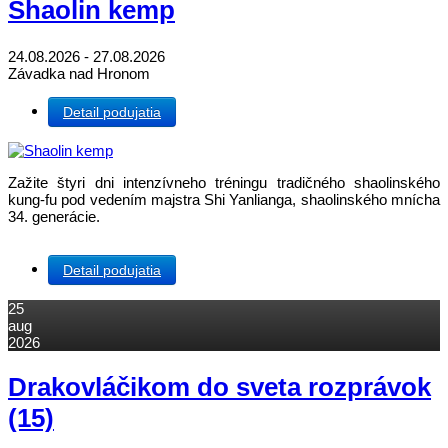
Shaolin kemp
24.08.2026 - 27.08.2026
Závadka nad Hronom
Detail podujatia
Zažite štyri dni intenzívneho tréningu tradičného shaolinského
kung-fu pod vedením majstra Shi Yanlianga, shaolinského mnícha
34. generácie.
Detail podujatia
25
aug
2026
Drakovláčikom do sveta rozprávok
(15)