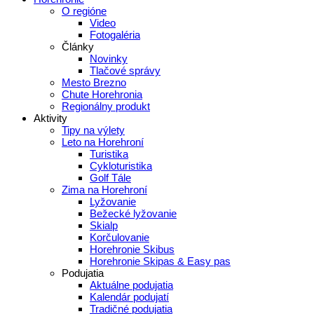
O regióne
Video
Fotogaléria
Články
Novinky
Tlačové správy
Mesto Brezno
Chute Horehronia
Regionálny produkt
Aktivity
Tipy na výlety
Leto na Horehroní
Turistika
Cykloturistika
Golf Tále
Zima na Horehroní
Lyžovanie
Bežecké lyžovanie
Skialp
Korčulovanie
Horehronie Skibus
Horehronie Skipas & Easy pas
Podujatia
Aktuálne podujatia
Kalendár podujatí
Tradičné podujatia