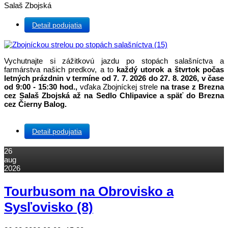
Salaš Zbojská
Detail podujatia
Vychutnajte si zážitkovú jazdu po stopách salašníctva a
farmárstva našich predkov, a to
každý utorok a štvrtok počas
letných prázdnin v termíne od 7. 7. 2026 do 27. 8. 2026, v čase
od 9:00 - 15:30 hod.,
vďaka Zbojníckej strele
na trase z Brezna
cez Salaš Zbojská až na Sedlo Chlipavice a späť do Brezna
cez Čierny Balog.
Detail podujatia
26
aug
2026
Tourbusom na Obrovisko a
Sysľovisko (8)