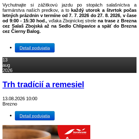
Vychutnajte si zážitkovú jazdu po stopách salašníctva a
farmárstva našich predkov, a to
každý utorok a štvrtok počas
letných prázdnin v termíne od 7. 7. 2026 do 27. 8. 2026, v čase
od 9:00 - 15:30 hod.,
vďaka Zbojníckej strele
na trase z Brezna
cez Salaš Zbojská až na Sedlo Chlipavice a späť do Brezna
cez Čierny Balog.
Detail podujatia
13
aug
2026
Trh tradícií a remesiel
13.08.2026
10:00
Brezno
Detail podujatia