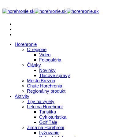
Horehronie
O regióne
Video
Fotogaléria
Články
Novinky
Tlačové správy
Mesto Brezno
Chute Horehronia
Regionálny produkt
Aktivity
Tipy na výlety
Leto na Horehroní
Turistika
Cykloturistika
Golf Tále
Zima na Horehroní
Lyžovanie