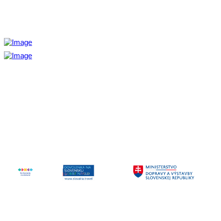
Aktivita realizovaná s finančnou podporou
Ministerstva cestovného ruchu
a športu Slovenskej republiky