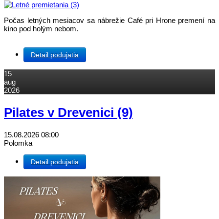
Počas letných mesiacov sa nábrežie Café pri Hrone premení na
kino pod holým nebom.
Detail podujatia
15
aug
2026
Pilates v Drevenici (9)
15.08.2026
08:00
Polomka
Detail podujatia