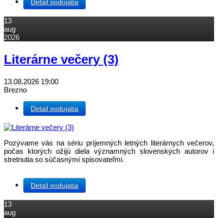
Detail podujatia
13
aug
2026
Literárne večery (3)
13.08.2026
19:00
Brezno
Detail podujatia
Pozývame vás na sériu príjemných letných literárnych večerov,
počas ktorých ožijú diela významných slovenských autorov i
stretnutia so súčasnými spisovateľmi.
Detail podujatia
13
aug