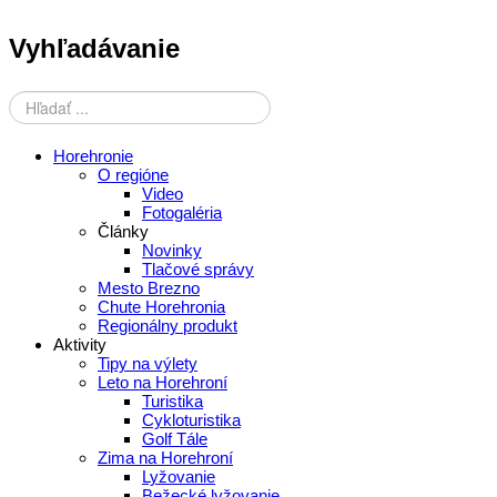
Vyhľadávanie
Horehronie
O regióne
Video
Fotogaléria
Články
Novinky
Tlačové správy
Mesto Brezno
Chute Horehronia
Regionálny produkt
Aktivity
Tipy na výlety
Leto na Horehroní
Turistika
Cykloturistika
Golf Tále
Zima na Horehroní
Lyžovanie
Bežecké lyžovanie