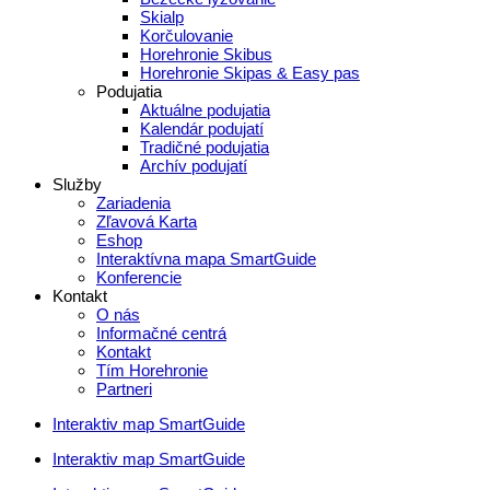
Skialp
Korčulovanie
Horehronie Skibus
Horehronie Skipas & Easy pas
Podujatia
Aktuálne podujatia
Kalendár podujatí
Tradičné podujatia
Archív podujatí
Služby
Zariadenia
Zľavová Karta
Eshop
Interaktívna mapa SmartGuide
Konferencie
Kontakt
O nás
Informačné centrá
Kontakt
Tím Horehronie
Partneri
Interaktiv map SmartGuide
Interaktiv map SmartGuide