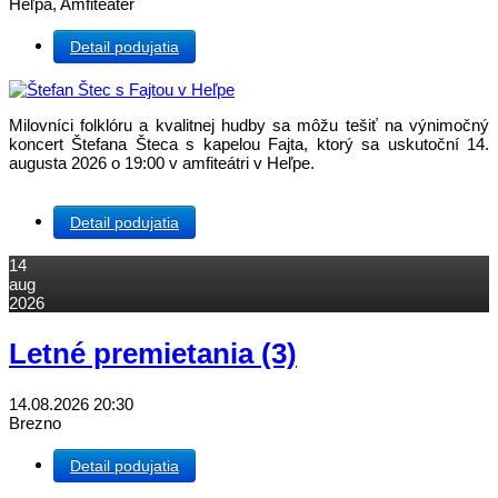
Heľpa, Amfiteáter
Detail podujatia
Milovníci folklóru a kvalitnej hudby sa môžu tešiť na výnimočný
koncert Štefana Šteca s kapelou Fajta, ktorý sa uskutoční 14.
augusta 2026 o 19:00 v amfiteátri v Heľpe.
Detail podujatia
14
aug
2026
Letné premietania (3)
14.08.2026
20:30
Brezno
Detail podujatia