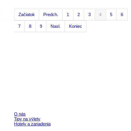
Začiatok
Predch.
1
2
3
4
5
6
7
8
9
Nasl.
Koniec
Kontakt
+421 911 633 119
info@horehronie.sk
© 2026, Horehronie.sk
Rýchle odkazy
O nás
Tipy na výlety
Hotely a zariadenia