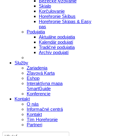
Bežecké lyžovanie
Skialp
Korčulovanie
Horehronie Skibus
Horehronie Skipas & Easy
pas
Podujatia
Aktuálne podujatia
Kalendár podujatí
Tradičné podujatia
Archív podujatí
Služby
Zariadenia
Zľavová Karta
Eshop
Interaktívna mapa
SmartGuide
Konferencie
Kontakt
O nás
Informačné centrá
Kontakt
Tím Horehronie
Partneri