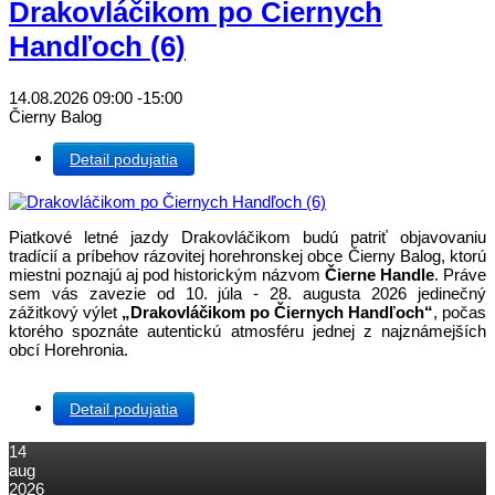
Drakovláčikom po Čiernych
Handľoch (6)
14.08.2026
09:00
-
15:00
Čierny Balog
Detail podujatia
Piatkové letné jazdy Drakovláčikom budú patriť objavovaniu
tradícií a príbehov rázovitej horehronskej obce Čierny Balog, ktorú
miestni poznajú aj pod historickým názvom
Čierne Handle
. Práve
sem vás zavezie od 10. júla - 28. augusta 2026 jedinečný
zážitkový výlet
„Drakovláčikom po Čiernych Handľoch“
, počas
ktorého spoznáte autentickú atmosféru jednej z najznámejších
obcí Horehronia.
Detail podujatia
14
aug
2026