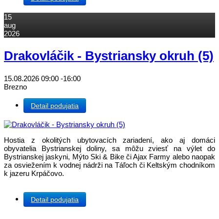
15
aug
2026
Drakovláčik - Bystriansky okruh (5)
15.08.2026
09:00
-
16:00
Brezno
Detail podujatia
Hostia z okolitých ubytovacích zariadení, ako aj domáci
obyvatelia Bystrianskej doliny, sa môžu zviesť na výlet do
Bystrianskej jaskyni, Mýto Ski & Bike či Ajax Farmy alebo naopak
za osviežením k vodnej nádrži na Táľoch či Keltským chodníkom
k jazeru Krpáčovo.
Detail podujatia