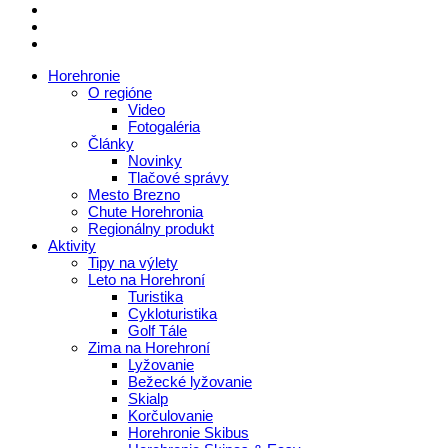
Horehronie
O regióne
Video
Fotogaléria
Články
Novinky
Tlačové správy
Mesto Brezno
Chute Horehronia
Regionálny produkt
Aktivity
Tipy na výlety
Leto na Horehroní
Turistika
Cykloturistika
Golf Tále
Zima na Horehroní
Lyžovanie
Bežecké lyžovanie
Skialp
Korčulovanie
Horehronie Skibus