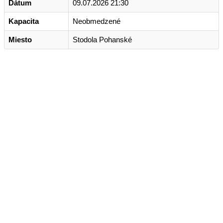
Dátum
09.07.2026 21:30
Kapacita
Neobmedzené
Miesto
Stodola Pohanské
Kontakt
+421 911 633 119
info@horehronie.sk
© 2026, Horehronie.sk
Rýchle odkazy