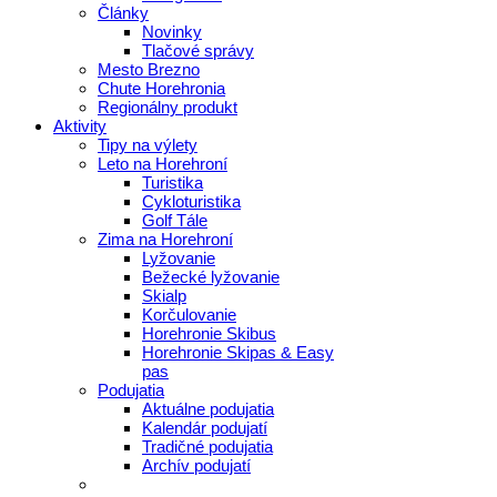
Články
Novinky
Tlačové správy
Mesto Brezno
Chute Horehronia
Regionálny produkt
Aktivity
Tipy na výlety
Leto na Horehroní
Turistika
Cykloturistika
Golf Tále
Zima na Horehroní
Lyžovanie
Bežecké lyžovanie
Skialp
Korčulovanie
Horehronie Skibus
Horehronie Skipas & Easy
pas
Podujatia
Aktuálne podujatia
Kalendár podujatí
Tradičné podujatia
Archív podujatí