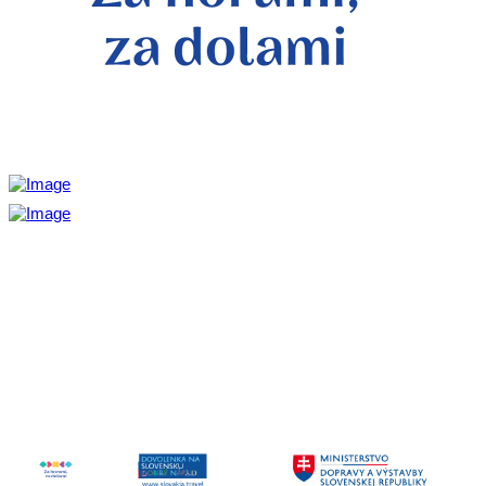
Aktivita realizovaná s finančnou podporou
Ministerstva cestovného ruchu
a športu Slovenskej republiky