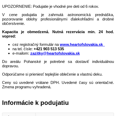
UPOZORNENIE: Podujatie je vhodné pre deti od 6 rokov.
V cene podujatia je zahrnutá astronomická prednáška,
pozorovanie oblohy profesionálnymi ďalekohľadmi a drobné
občerstvenie.
Kapacita je obmedzená. Nutná rezervácia min. 24 hod.
vopred:
cez registračný formulár na
www.heartofslovakia.sk
na tel. čísle:
+421 903 513 535
e-mailom:
zazitky@heartofslovakia.sk
Do areálu Pohanské je potrebné sa dostaviť individuálnou
dopravou.
Odporúčame si prieniesť teplejšie oblečenie a vlastnú deku.
Ceny sú uvedené vrátane DPH. Uvedené časy sú orientačné.
Zmena programu vyhradená.
Informácie k podujatiu