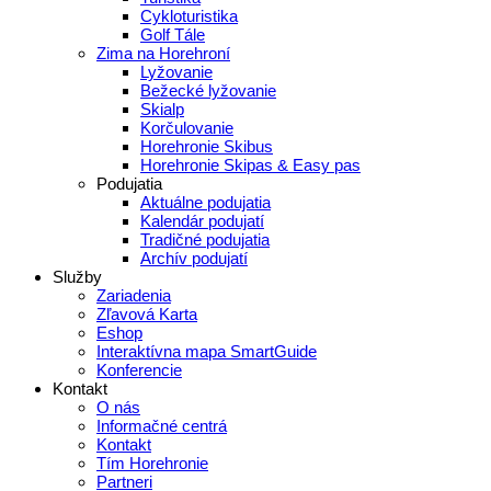
Cykloturistika
Golf Tále
Zima na Horehroní
Lyžovanie
Bežecké lyžovanie
Skialp
Korčulovanie
Horehronie Skibus
Horehronie Skipas & Easy pas
Podujatia
Aktuálne podujatia
Kalendár podujatí
Tradičné podujatia
Archív podujatí
Služby
Zariadenia
Zľavová Karta
Eshop
Interaktívna mapa SmartGuide
Konferencie
Kontakt
O nás
Informačné centrá
Kontakt
Tím Horehronie
Partneri