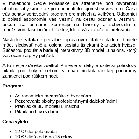
V malebnom Sedle Pohanské sa stretneme pod otvorenou
oblohou, aby sme sa spolu ponorili do tajomstiev vesmíru. Čaká
vás bohatý sprievodný program pre malých aj veľkých. Odborníci
z oblasti astronómie vás vezmú na cestu poznania vesmíru,
pričom sa primárne zamerajú na hviezdy a súhvezdia s
množstvom fascinujúcich faktov, ktoré vás zaručene prekvapia.
Následne vďaka špeciálne upraveným ďalekohľadom budete
môcť sledovať nočnú oblohu posiatu tisíckami žiariacich hviezd.
Súčasťou podujatia bude aj interaktívny 3D model Lunalóna, ktorý
vás očarí na prvý pohľad.
A to nie je zďaleka všetko! Prineste si deky a užite si pohodový
piknik pod holým nebom v obatí nízkotatranskej panorámy
zahalenej pod rúškom noci.
Program:
Astronomická prednáška s hvezdármi
Pozorovanie oblohy profesionálnymi ďalekohľadmi
Prehliadka 3D modelu Lunalónu
Piknik pod hviezdami
Cena výletu:
12 € / dospelá osoba
10 € / dieťa od 6 do 15 rokov