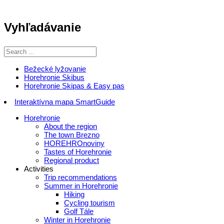
Vyhľadávanie
Bežecké lyžovanie
Horehronie Skibus
Horehronie Skipas & Easy pas
Interaktívna mapa SmartGuide
Horehronie
About the region
The town Brezno
HOREHROnoviny
Tastes of Horehronie
Regional product
Activities
Trip recommendations
Summer in Horehronie
Hiking
Cycling tourism
Golf Tále
Winter in Horehronie