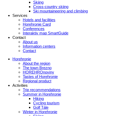
Skiing
Cross-country skiing
Ski mountaineering and climbing
Services
Hotels and facilities
Horehronie Card
Conferences
Interaktiv map SmartGuide
Contact
About us
Information centers
Contact
Horehronie
About the region
The town Brezno
HOREHROnoviny
Tastes of Horehronie
Regional product
Activities
Trip recommendations
Summer in Horehronie
Hiking
Cycling tourism
Golf Tále
Winter in Horehronie