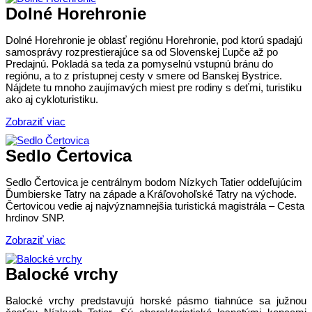
Dolné Horehronie
Dolné Horehronie je oblasť regiónu Horehronie, pod ktorú spadajú
samosprávy rozprestierajúce sa od Slovenskej Ľupče až po
Predajnú. Pokladá sa teda za pomyselnú vstupnú bránu do
regiónu, a to z prístupnej cesty v smere od Banskej Bystrice.
Nájdete tu mnoho zaujímavých miest pre rodiny s deťmi, turistiku
ako aj cykloturistiku.
Zobraziť viac
Sedlo Čertovica
Sedlo Čertovica je centrálnym bodom Nízkych Tatier oddeľujúcim
Ďumbierske Tatry na západe a Kráľovohoľské Tatry na východe.
Čertovicou vedie aj najvýznamnejšia turistická magistrála – Cesta
hrdinov SNP.
Zobraziť viac
Balocké vrchy
Balocké vrchy predstavujú horské pásmo tiahnúce sa južnou