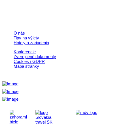
© 2026, Horehronie.sk
Rýchle odkazy
O nás
Tipy na výlety
Hotely a zariadenia
Konferencie
Zverejnené dokumenty
Cookies / GDPR
Mapa stránky