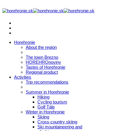
Horehronie
About the region
The town Brezno
HOREHROnoviny
Tastes of Horehronie
Regional product
Activities
Trip recommendations
Summer in Horehronie
Hiking
Cycling tourism
Golf Tále
Winter in Horehronie
Skiing
Cross-country skiing
Ski mountaineering and