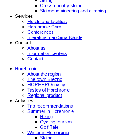
Skiing
Cross-country skiing
Ski mountaineering and climbing
Services
Hotels and facilities
Horehronie Card
Conferences
Interaktiv map SmartGuide
Contact
About us
Information centers
Contact
Horehronie
About the region
The town Brezno
HOREHROnoviny
Tastes of Horehronie
Regional product
Activities
Trip recommendations
Summer in Horehronie
Hiking
Cycling tourism
Golf Tále
Winter in Horehronie
Skiing