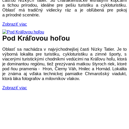
časťou Nízkych Tatier. Sú charakteristické lesnatými kopcami
a tichou prírodou, ideálne pre pešiu turistiku a cykloturistiku.
Oblasť má tradičný vidiecky ráz a je obľúbená pre pokoj
a prírodné scenérie.
Zobraziť viac
Pod Kráľovou hoľou
Oblasť sa nachádza v najvýchodnejšej časti Nízky Tatier. Je to
výborná lokalita pre turistiku, cykloturistiku a zimné športy, s
viacerými turistickými chodníkmi vedúcimi na Kráľovu hoľu, ktorá
je dominantou regiónu, tiež prezývaná matkou štyroch riek, ktoré
pod ňou pramenia - Hron, Čierny Váh, Hnilec a Hornád. Lokalita
je známa aj vďaka technickej pamiatke Chmarošský viadukt,
ktorá láka fotografov a milovníkov vlakov.
Zobraziť viac