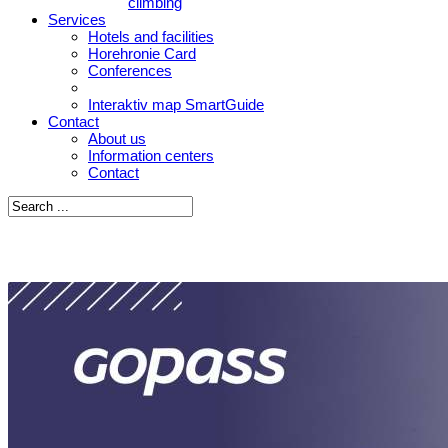
climbing
Services
Hotels and facilities
Horehronie Card
Conferences
Interaktiv map SmartGuide
Contact
About us
Information centers
Contact