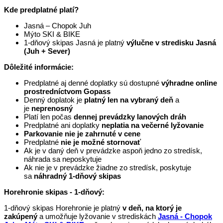
Kde predplatné platí?
Jasná – Chopok Juh
Mýto SKI & BIKE
1-dňový skipas Jasná je platný
výlučne v stredisku Jasná
(Juh + Sever)
Dôležité informácie:
Predplatné aj denné doplatky sú dostupné
výhradne online
prostredníctvom Gopass
Denný doplatok je
platný len na vybraný deň
a
je
neprenosný
Platí len počas
dennej prevádzky lanových dráh
Predplatné ani doplatky
neplatia na večerné lyžovanie
Parkovanie nie je zahrnuté v cene
Predplatné
nie je možné stornovať
Ak je v daný deň v prevádzke aspoň jedno zo stredísk,
náhrada sa neposkytuje
Ak nie je v prevádzke žiadne zo stredísk, poskytuje
sa
náhradný 1-dňový skipas
Horehronie skipas - 1-dňový:
1-dňový skipas Horehronie je platný
v deň, na ktorý je
zakúpený
a umožňuje lyžovanie v strediskách
Jasná - Chopok