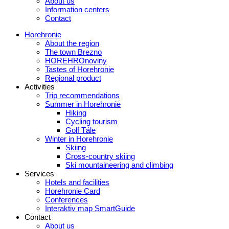
About us
Information centers
Contact
Horehronie
About the region
The town Brezno
HOREHROnoviny
Tastes of Horehronie
Regional product
Activities
Trip recommendations
Summer in Horehronie
Hiking
Cycling tourism
Golf Tále
Winter in Horehronie
Skiing
Cross-country skiing
Ski mountaineering and climbing
Services
Hotels and facilities
Horehronie Card
Conferences
Interaktiv map SmartGuide
Contact
About us