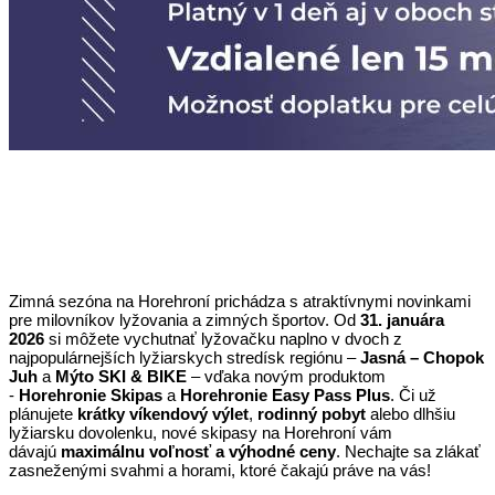
Zimná sezóna na Horehroní prichádza s atraktívnymi novinkami
pre milovníkov lyžovania a zimných športov. Od
3
1. januára
2026
si môžete vychutnať lyžovačku naplno v dvoch z
najpopulárnejších lyžiarskych stredísk regiónu –
Jasná – Chopok
Juh
a
Mýto SKI & BIKE
– vďaka novým produktom
-
Horehronie Skipas
a
Horehronie Easy Pass Plus
. Či už
plánujete
krátky víkendový výlet
,
rodinný pobyt
alebo dlhšiu
lyžiarsku dovolenku, nové skipasy na Horehroní vám
dávajú
maximálnu voľnosť a výhodné ceny
. Nechajte sa zlákať
zasneženými svahmi a horami, ktoré čakajú práve na vás!