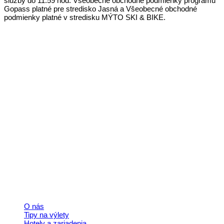
služby do 11:59 hod. Všeobecné obchodné podmienky programu
Gopass platné pre stredisko Jasná a Všeobecné obchodné
podmienky platné v stredisku MÝTO SKI & BIKE.
Kontakt
+421 911 633 119
info@horehronie.sk
© 2026, Horehronie.sk
Rýchle odkazy
O nás
Tipy na výlety
Hotely a zariadenia