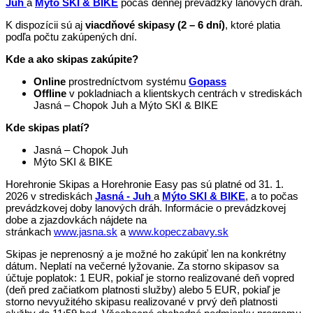
Juh
a
Mýto SKI & BIKE
počas dennej prevádzky lanových dráh.
K dispozícii sú aj
viacdňové skipasy (2 – 6 dní)
, ktoré platia
podľa počtu zakúpených dní.
Kde a ako skipas zakúpite?
Online
prostredníctvom systému
Gopass
Offline
v pokladniach a klientskych centrách v strediskách
Jasná – Chopok Juh a Mýto SKI & BIKE
Kde skipas platí?
Jasná – Chopok Juh
Mýto SKI & BIKE
Horehronie Skipas a Horehronie Easy pas sú platné od 31. 1.
2026 v strediskách
Jasná - Juh
a
Mýto SKI & BIKE
, a to počas
prevádzkovej doby lanových dráh. Informácie o prevádzkovej
dobe a zjazdovkách nájdete na
stránkach
www.jasna.sk
a
www.kopeczabavy.sk
Skipas je neprenosný a je možné ho zakúpiť len na konkrétny
dátum. Neplatí na večerné lyžovanie. Za storno skipasov sa
účtuje poplatok: 1 EUR, pokiaľ je storno realizované deň vopred
(deň pred začiatkom platnosti služby) alebo 5 EUR, pokiaľ je
storno nevyužitého skipasu realizované v prvý deň platnosti