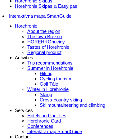
Horehronie Skibus
Horehronie Skipas & Easy pas
Interaktívna mapa SmartGuide
Horehronie
About the region
The town Brezno
HOREHROnoviny
Tastes of Horehronie
Regional product
Activities
Trip recommendations
Summer in Horehronie
Hiking
Cycling tourism
Golf Tále
Winter in Horehronie
Skiing
Cross-country skiing
Ski mountaineering and climbing
Services
Hotels and facilities
Horehronie Card
Conferences
Interaktiv map SmartGuide
Contact