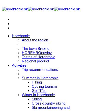
Horehronie
About the region
The town Brezno
HOREHROnoviny
Tastes of Horehronie
Regional product
Activities
Trip recommendations
Summer in Horehronie
Hiking
Cycling tourism
Golf Tále
Winter in Horehronie
Skiing
Cross-country skiing
Ski mountaineering and