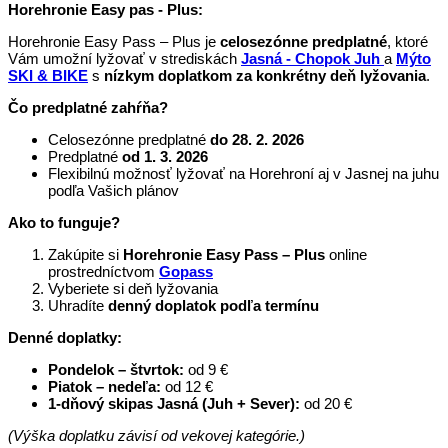
Horehronie Easy pas - Plus:
Horehronie Easy Pass – Plus je
celosezónne predplatné
, ktoré
Vám umožní lyžovať v strediskách
Jasná - Chopok Juh
a
Mýto
SKI & BIKE
s
nízkym doplatkom za konkrétny deň lyžovania
.
Čo predplatné zahŕňa?
Celosezónne predplatné
do 28. 2. 2026
Predplatné
od 1. 3. 2026
Flexibilnú možnosť lyžovať na Horehroní aj v Jasnej na juhu
podľa Vašich plánov
Ako to funguje?
Zakúpite si
Horehronie Easy Pass – Plus
online
prostredníctvom
Gopass
Vyberiete si deň lyžovania
Uhradíte
denný doplatok podľa termínu
Denné doplatky:
Pondelok – štvrtok:
od 9 €
Piatok – nedeľa:
od 12 €
1-dňový skipas Jasná (Juh + Sever):
od 20 €
(Výška doplatku závisí od vekovej kategórie.)