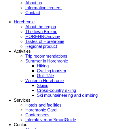
About us
Information centers
Contact
Horehronie
About the region
The town Brezno
HOREHROnoviny
Tastes of Horehronie
Regional product
Activities
Trip recommendations
Summer in Horehronie
Hiking
Cycling tourism
Golf Tále
Winter in Horehronie
Skiing
Cross-country skiing
Ski mountaineering and climbing
Services
Hotels and facilities
Horehronie Card
Conferences
Interaktiv map SmartGuide
Contact