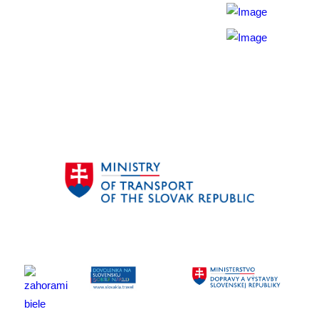
O nás
Konferencie
Tipy na výlety
Zverejnené dokumenty
Hotely a zariadenia
Cookies / GDPR
Mapa stránky