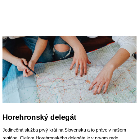
Horehronský delegát
Jedinečná služba prvý krát na Slovensku a to práve v našom
regióne. Cieľom Horehronského delegáta je v prvom rade