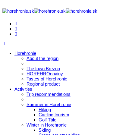
Horehronie
About the region
The town Brezno
HOREHROnoviny
Tastes of Horehronie
Regional product
Activities
Trip recommendations
Summer in Horehronie
Hiking
Cycling tourism
Golf Tále
Winter in Horehronie
Skiing