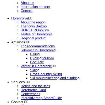
About us
Information centers
Contact
Horehronie
About the region
The town Brezno
HOREHROnoviny
Tastes of Horehronie
Regional product
Activities
Trip recommendations
Summer in Horehronie
Hiking
Cycling tourism
Golf Tále
Winter in Horehronie
Skiing
Cross-country skiing
Ski mountaineering and climbing
Services
Hotels and facilities
Horehronie Card
Conferences
Interaktiv map SmartGuide
Contact