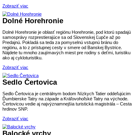
Zobraziť viac
Dolné Horehronie
Dolné Horehronie je oblasť regiónu Horehronie, pod ktorú spadajú
samosprávy rozprestierajúce sa od Slovenskej Ľupče až po
Predajnú. Pokladá sa teda za pomyselnú vstupnú bránu do
regiónu, a to z prístupnej cesty v smere od Banskej Bystrice.
Nájdete tu mnoho zaujímavých miest pre rodiny s deťmi, turistiku
ako aj cykloturistiku.
Zobraziť viac
Sedlo Čertovica
Sedlo Čertovica je centrálnym bodom Nízkych Tatier oddeľujúcim
Ďumbierske Tatry na západe a Kráľovohoľské Tatry na východe.
Čertovicou vedie aj najvýznamnejšia turistická magistrála – Cesta
hrdinov SNP.
Zobraziť viac
Balocké vrchy