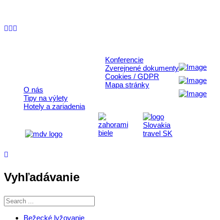
+421 911 633 119
info@horehronie.sk
© 2026, Horehronie.sk
Konferencie
Rýchle odkazy
Zverejnené dokumenty
Cookies / GDPR
Mapa stránky
O nás
Tipy na výlety
Hotely a zariadenia
Vyhľadávanie
Bežecké lyžovanie