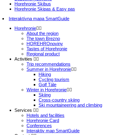
Horehronie Skibus
Horehronie Skipas & Easy pas
Interaktívna mapa SmartGuide
Horehronie
About the region
The town Brezno
HOREHROnoviny
Tastes of Horehronie
Regional product
Activities
Trip recommendations
Summer in Horehronie
Hiking
Cycling tourism
Golf Tále
Winter in Horehronie
Skiing
Cross-country skiing
Ski mountaineering and climbing
Services
Hotels and facilities
Horehronie Card
Conferences
Interaktiv map SmartGuide