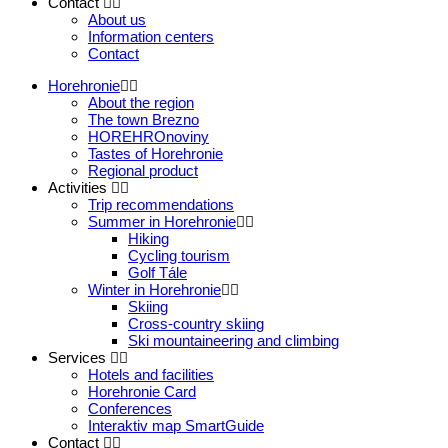
Contact
About us
Information centers
Contact
Horehronie
About the region
The town Brezno
HOREHROnoviny
Tastes of Horehronie
Regional product
Activities
Trip recommendations
Summer in Horehronie
Hiking
Cycling tourism
Golf Tále
Winter in Horehronie
Skiing
Cross-country skiing
Ski mountaineering and climbing
Services
Hotels and facilities
Horehronie Card
Conferences
Interaktiv map SmartGuide
Contact