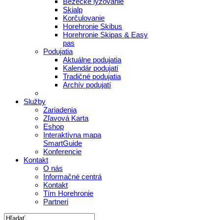
Bežecké lyžovanie
Skialp
Korčulovanie
Horehronie Skibus
Horehronie Skipas & Easy
pas
Podujatia
Aktuálne podujatia
Kalendár podujatí
Tradičné podujatia
Archív podujatí
Služby
Zariadenia
Zľavová Karta
Eshop
Interaktívna mapa
SmartGuide
Konferencie
Kontakt
O nás
Informačné centrá
Kontakt
Tím Horehronie
Partneri