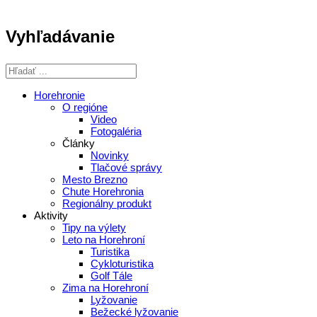
Vyhľadávanie
Horehronie
O regióne
Video
Fotogaléria
Články
Novinky
Tlačové správy
Mesto Brezno
Chute Horehronia
Regionálny produkt
Aktivity
Tipy na výlety
Leto na Horehroní
Turistika
Cykloturistika
Golf Tále
Zima na Horehroní
Lyžovanie
Bežecké lyžovanie