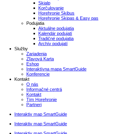
Skialp
Korčulovanie
Horehronie Skibus
Horehronie Skipas & Easy pas
Podujatia
Aktuálne podujatia
Kalendár podujatí
Tradičné podujatia
Archív podujatí
Služby
Zariadenia
Zľavová Karta
Eshop
Interaktívna mapa SmartGuide
Konferencie
Kontakt
O nás
Informačné centrá
Kontakt
Tím Horehronie
Partneri
Interaktiv map SmartGuide
Interaktiv map SmartGuide
Interaktiv map SmartGuide