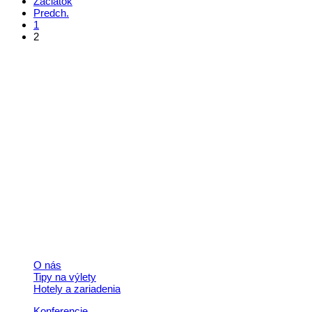
Začiatok
Predch.
1
2
Kontakt
+421 911 633 119
info@horehronie.sk
© 2026, Horehronie.sk
Rýchle odkazy
O nás
Tipy na výlety
Hotely a zariadenia
Konferencie