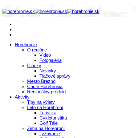
Horehronie
O regióne
Video
Fotogaléria
Články
Novinky
Tlačové správy
Mesto Brezno
Chute Horehronia
Regionálny produkt
Aktivity
Tipy na výlety
Leto na Horehroní
Turistika
Cykloturistika
Golf Tále
Zima na Horehroní
Lyžovanie