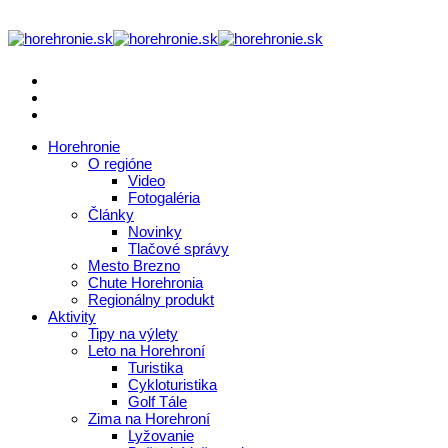
Horehronie
O regióne
Video
Fotogaléria
Články
Novinky
Tlačové správy
Mesto Brezno
Chute Horehronia
Regionálny produkt
Aktivity
Tipy na výlety
Leto na Horehroní
Turistika
Cykloturistika
Golf Tále
Zima na Horehroní
Lyžovanie