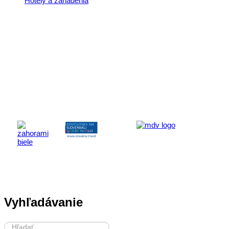
Hotely a zariadenia
finančno
podporou
Ministers
cestovné
ruchu
a
športu
Slovenske
republiky
Vyhľadávanie