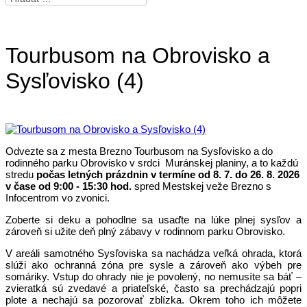
Tourbusom na Obrovisko a
Sysľovisko (4)
Odvezte sa z mesta Brezno Tourbusom na Sysľovisko a do
rodinného parku Obrovisko v srdci Muránskej planiny, a to každú
stredu
počas letných prázdnin v termíne od 8. 7. do 26. 8. 2026
v čase od 9:00 - 15:30 hod.
spred Mestskej veže Brezno s
Infocentrom vo zvonici.
Zoberte si deku a pohodlne sa usaďte na lúke plnej sysľov a
zároveň si užite deň plný zábavy v rodinnom parku Obrovisko.
V areáli samotného Sysľoviska sa nachádza veľká ohrada, ktorá
slúži ako ochranná zóna pre sysle a zároveň ako výbeh pre
somáriky. Vstup do ohrady nie je povolený, no nemusíte sa báť –
zvieratká sú zvedavé a priateľské, často sa prechádzajú popri
plote a nechajú sa pozorovať zblízka. Okrem toho ich môžete