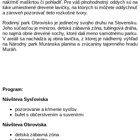
nakŕmiť maškrtou či pohladiť. Pre váš plnohodnotný oddych sú na
lúke umiestnené drevené lavičky, na ktorých si môžete oddýchnuť
a zároveň pozorovať tieto rozkošné tvory.
Rodinný park Obrovisko je jedinečný svojho druhu na Slovensku.
Jeho súčasťou je minizoo, detská zábavná zóna, tubingová dráha,
no najmä obrie drevené sochy, ktoré dali meno samotnému parku.
V areáli sa nachádza aj obria lavička, z ktorej je nádherný výhľad
na Národný park Muránska planina a zrúcaniny tajomného hradu
Muráň.
Program:
Návšteva Sysľoviska
pozorovanie a kŕmenie sysľov
bufet s občerstvením a suvenírmi
Návšteva Obroviska
detská zábavná zóna
tubingová dráha