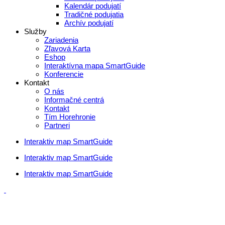
Kalendár podujatí
Tradičné podujatia
Archív podujatí
Služby
Zariadenia
Zľavová Karta
Eshop
Interaktívna mapa SmartGuide
Konferencie
Kontakt
O nás
Informačné centrá
Kontakt
Tím Horehronie
Partneri
Interaktiv map SmartGuide
Interaktiv map SmartGuide
Interaktiv map SmartGuide