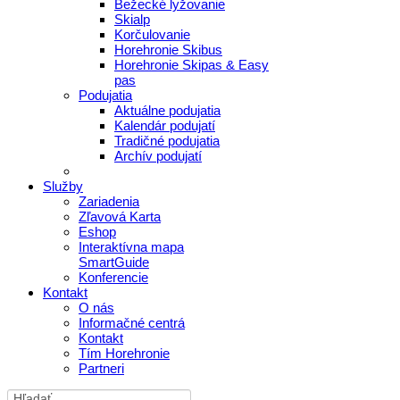
Bežecké lyžovanie
Skialp
Korčulovanie
Horehronie Skibus
Horehronie Skipas & Easy
pas
Podujatia
Aktuálne podujatia
Kalendár podujatí
Tradičné podujatia
Archív podujatí
Služby
Zariadenia
Zľavová Karta
Eshop
Interaktívna mapa
SmartGuide
Konferencie
Kontakt
O nás
Informačné centrá
Kontakt
Tím Horehronie
Partneri