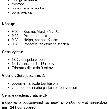
minizoo
obrie drevené sochy
obria lavička
Nástup:
9:00 I Brezno, Mestská veža
9:20 I Polomka, obec
9:30 I Heľpa, obchodný dom
9:35 I Pohorelá, železničná stanica
Cena výletu:
18 € / dospelá osoba
14 € / dieťa od 3 - 15 rokov
Zdarma / dieťa do 3 rokov
V cene výletu je zahrnutá:
obojsmerná jazda tourbusom
vstup do rodinného parku so sprievodcom
Cena je uvedená vrátane DPH.
Kapacita je obmedzená na max. 48 osôb. Nutná rezervácia
min. 24 hod. vopred: