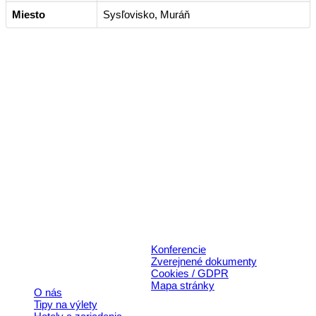
Miesto
Sysľovisko, Muráň
Kontakt
+421 911 633 119
info@horehronie.sk
© 2026, Horehronie.sk
Konferencie
Rýchle odkazy
Zverejnené dokumenty
Cookies / GDPR
Aktivita
Mapa stránky
O nás
realizova
Tipy na výlety
s