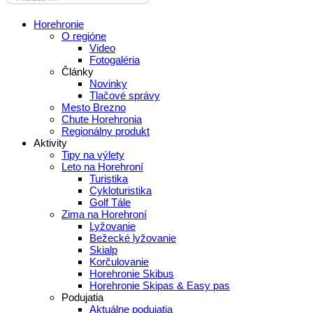
Horehronie
O regióne
Video
Fotogaléria
Články
Novinky
Tlačové správy
Mesto Brezno
Chute Horehronia
Regionálny produkt
Aktivity
Tipy na výlety
Leto na Horehroní
Turistika
Cykloturistika
Golf Tále
Zima na Horehroní
Lyžovanie
Bežecké lyžovanie
Skialp
Korčulovanie
Horehronie Skibus
Horehronie Skipas & Easy pas
Podujatia
Aktuálne podujatia