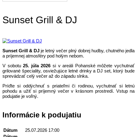
Sunset Grill & DJ
Sunset Grill & DJ
je letný večer plný dobrej hudby, chutného jedla
a príjemnej atmosféry pod holým nebom.
V sobotu
25. júla 2026
si v areáli Pohanské môžete vychutnať
grilované špeciality, osviežujúce letné drinky a DJ set, ktorý bude
sprevádzať celý večer až do západu slnka.
Príďte si oddýchnuť s priateľmi či rodinou, vychutnať si letnú
pohodu a užiť si príjemný večer v krásnom prostredí. Vstup na
podujatie je voľný.
Informácie k podujatiu
Dátum
25.07.2026 17:00
Dátum