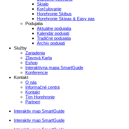
Skialp
Korčulovanie
Horehronie Skibus
Horehronie Skipas & Easy pas
Podujatia
Aktuálne podujatia
Kalendár podujatí
Tradičné podujatia
Archív podujatí
Služby
Zariadenia
Zľavová Karta
Eshop
Interaktívna mapa SmartGuide
Konferencie
Kontakt
O nás
Informačné centrá
Kontakt
Tím Horehronie
Partneri
Interaktiv map SmartGuide
Interaktiv map SmartGuide