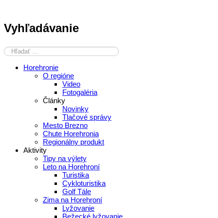
Vyhľadávanie
Horehronie
O regióne
Video
Fotogaléria
Články
Novinky
Tlačové správy
Mesto Brezno
Chute Horehronia
Regionálny produkt
Aktivity
Tipy na výlety
Leto na Horehroní
Turistika
Cykloturistika
Golf Tále
Zima na Horehroní
Lyžovanie
Bežecké lyžovanie