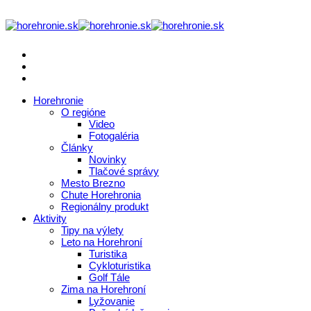
Horehronie
O regióne
Video
Fotogaléria
Články
Novinky
Tlačové správy
Mesto Brezno
Chute Horehronia
Regionálny produkt
Aktivity
Tipy na výlety
Leto na Horehroní
Turistika
Cykloturistika
Golf Tále
Zima na Horehroní
Lyžovanie