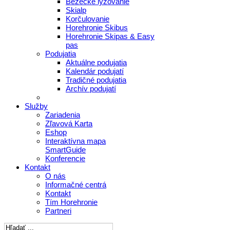
Bežecké lyžovanie
Skialp
Korčulovanie
Horehronie Skibus
Horehronie Skipas & Easy
pas
Podujatia
Aktuálne podujatia
Kalendár podujatí
Tradičné podujatia
Archív podujatí
Služby
Zariadenia
Zľavová Karta
Eshop
Interaktívna mapa
SmartGuide
Konferencie
Kontakt
O nás
Informačné centrá
Kontakt
Tím Horehronie
Partneri