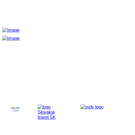
Aktivita realizovaná s finančnou podporou
Ministerstva cestovného ruchu
a športu Slovenskej republiky