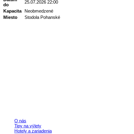
25.07.2026 22:00
do
Kapacita
Neobmedzené
Miesto
Stodola Pohanské
Kontakt
+421 911 633 119
info@horehronie.sk
© 2026, Horehronie.sk
Rýchle odkazy
O nás
Tipy na výlety
Hotely a zariadenia