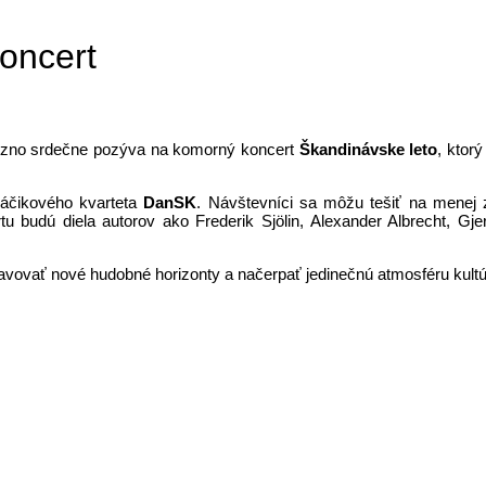
oncert
zno srdečne pozýva na komorný koncert
Škandinávske leto
, ktor
láčikového kvarteta
DanSK
. Návštevníci sa môžu tešiť na menej
tu budú diela autorov ako Frederik Sjölin, Alexander Albrecht, 
vovať nové hudobné horizonty a načerpať jedinečnú atmosféru kultúr