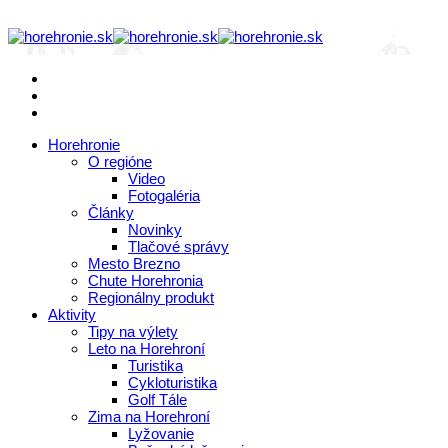
Horehronie
O regióne
Video
Fotogaléria
Články
Novinky
Tlačové správy
Mesto Brezno
Chute Horehronia
Regionálny produkt
Aktivity
Tipy na výlety
Leto na Horehroní
Turistika
Cykloturistika
Golf Tále
Zima na Horehroní
Lyžovanie