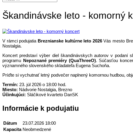
Škandinávske leto - komorný k
V rámci podujatia
Breznianske kultúrne leto 2026
Vás mesto Bre
Nostalgia.
Koncert predstaví výber diel škandinávskych autorov v podaní s
programu
Nepoznané premiéry (QuaThreeO)
. Súčasťou koncer
významného slovenského skladateľa Eugena Suchoňa.
Príďte si vychutnať letný podvečer naplnený komornou hudbou, obja
Termín:
23. júl 2026 o 18:00 hod.
Miesto:
Nádvorie Nostalgia, Brezno
Účinkujúci:
Sláčikové kvarteto DanSK
Informácie k podujatiu
Dátum
23.07.2026 18:00
Kapacita
Neobmedzené