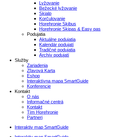
Lyžovanie
Bežecké lyžovanie
Skialp
Korčulovanie
Horehronie Skibus
Horehronie Skipas & Easy pas
Podujatia
Aktuálne podujatia
Kalendár podujatí
Tradičné podujatia
Archív podujatí
Služby
Zariadenia
Zľavová Karta
Eshop
Interaktívna mapa SmartGuide
Konferencie
Kontakt
O nás
Informačné centrá
Kontakt
Tím Horehronie
Partneri
Interaktiv map SmartGuide
Interaktiv map SmartGuide