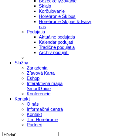
Bežecké lyžovanie
Skialp
Korčulovanie
Horehronie Skibus
Horehronie Skipas & Easy
pas
Podujatia
Aktuálne podujatia
Kalendár podujatí
Tradičné podujatia
Archív podujatí
Služby
Zariadenia
Zľavová Karta
Eshop
Interaktívna mapa
SmartGuide
Konferencie
Kontakt
O nás
Informačné centrá
Kontakt
Tím Horehronie
Partneri