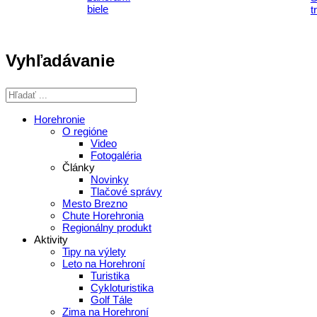
Vyhľadávanie
Horehronie
O regióne
Video
Fotogaléria
Články
Novinky
Tlačové správy
Mesto Brezno
Chute Horehronia
Regionálny produkt
Aktivity
Tipy na výlety
Leto na Horehroní
Turistika
Cykloturistika
Golf Tále
Zima na Horehroní