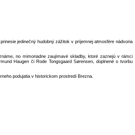
ý prinesie jedinečný hudobný zážitok v príjemnej atmosfére nádvoria
 známe, no mimoriadne zaujímavé skladby, ktoré zaznejú v rámci
Gjermund Haugen či Rode Tongsgaard Sørensen, doplnené o tvorbu
neho podujatia v historickom prostredí Brezna.