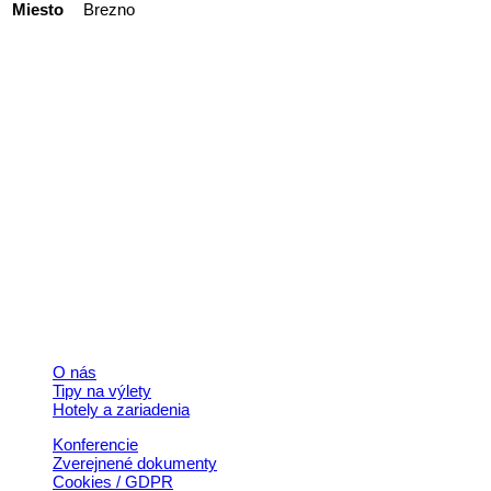
Miesto
Brezno
Kontakt
+421 911 633 119
info@horehronie.sk
© 2026, Horehronie.sk
Rýchle odkazy
O nás
Tipy na výlety
Hotely a zariadenia
Konferencie
Zverejnené dokumenty
Cookies / GDPR