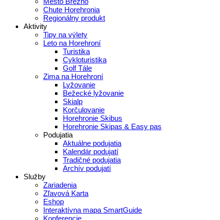
Mesto Brezno
Chute Horehronia
Regionálny produkt
Aktivity
Tipy na výlety
Leto na Horehroní
Turistika
Cykloturistika
Golf Tále
Zima na Horehroní
Lyžovanie
Bežecké lyžovanie
Skialp
Korčulovanie
Horehronie Skibus
Horehronie Skipas & Easy pas
Podujatia
Aktuálne podujatia
Kalendár podujatí
Tradičné podujatia
Archív podujatí
Služby
Zariadenia
Zľavová Karta
Eshop
Interaktívna mapa SmartGuide
Konferencie