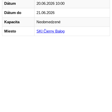
Dátum
20.06.2026 10:00
Dátum do
21.06.2026
Kapacita
Neobmedzené
Miesto
SKI Čierny Balog
Kontakt
+421 911 633 119
info@horehronie.sk
© 2026, Horehronie.sk