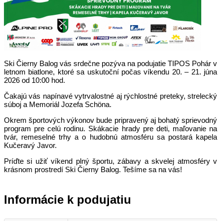
Ski Čierny Balog vás srdečne pozýva na podujatie TIPOS Pohár v
letnom biatlone, ktoré sa uskutoční počas víkendu 20. – 21. júna
2026 od 10:00 hod.
Čakajú vás napínavé vytrvalostné aj rýchlostné preteky, strelecký
súboj a Memoriál Jozefa Schöna.
Okrem športových výkonov bude pripravený aj bohatý sprievodný
program pre celú rodinu. Skákacie hrady pre deti, maľovanie na
tvár, remeselné trhy a o hudobnú atmosféru sa postará kapela
Kučeravý Javor.
Príďte si užiť víkend plný športu, zábavy a skvelej atmosféry v
krásnom prostredí Ski Čierny Balog. Tešíme sa na vás!
Informácie k podujatiu