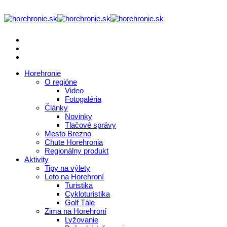
Horehronie
O regióne
Video
Fotogaléria
Články
Novinky
Tlačové správy
Mesto Brezno
Chute Horehronia
Regionálny produkt
Aktivity
Tipy na výlety
Leto na Horehroní
Turistika
Cykloturistika
Golf Tále
Zima na Horehroní
Lyžovanie