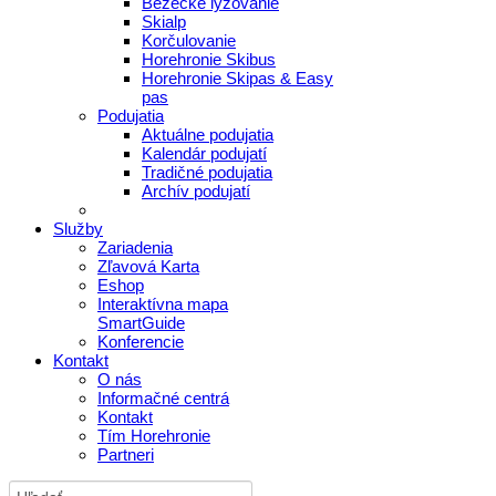
Bežecké lyžovanie
Skialp
Korčulovanie
Horehronie Skibus
Horehronie Skipas & Easy
pas
Podujatia
Aktuálne podujatia
Kalendár podujatí
Tradičné podujatia
Archív podujatí
Služby
Zariadenia
Zľavová Karta
Eshop
Interaktívna mapa
SmartGuide
Konferencie
Kontakt
O nás
Informačné centrá
Kontakt
Tím Horehronie
Partneri