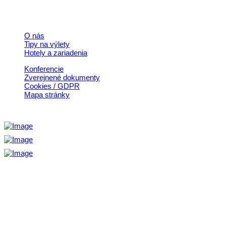
Rýchle odkazy
O nás
Tipy na výlety
Hotely a zariadenia
Konferencie
Zverejnené dokumenty
Cookies / GDPR
Mapa stránky
Aktivita realizovaná s finančnou podporou
Ministerstva cestovného ruchu
a športu Slovenskej republiky