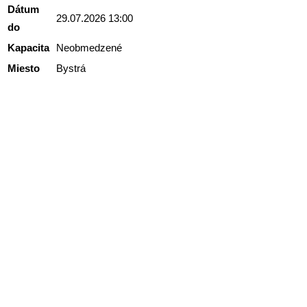
Dátum
29.07.2026 13:00
do
Kapacita
Neobmedzené
Miesto
Bystrá
Kontakt
+421 911 633 119
info@horehronie.sk