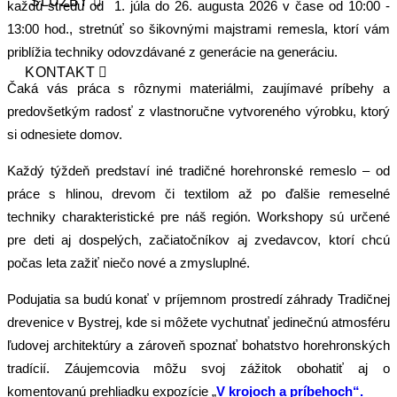
SLUŽBY
každú stredu od 1. júla do 26. augusta 2026 v čase od 10:00 -
13:00 hod., stretnúť so šikovnými majstrami remesla, ktorí vám
priblížia techniky odovzdávané z generácie na generáciu.
KONTAKT
Čaká vás práca s rôznymi materiálmi, zaujímavé príbehy a
predovšetkým radosť z vlastnoručne vytvoreného výrobku, ktorý
si odnesiete domov.
Každý týždeň predstaví iné tradičné horehronské remeslo – od
práce s hlinou, drevom či textilom až po ďalšie remeselné
techniky charakteristické pre náš región. Workshopy sú určené
pre deti aj dospelých, začiatočníkov aj zvedavcov, ktorí chcú
počas leta zažiť niečo nové a zmysluplné.
Podujatia sa budú konať v príjemnom prostredí záhrady Tradičnej
drevenice v Bystrej, kde si môžete vychutnať jedinečnú atmosféru
ľudovej architektúry a zároveň spoznať bohatstvo horehronských
tradícií. Záujemcovia môžu svoj zážitok obohatiť aj o
komentovanú prehliadku expozície „
V krojoch a príbehoch“
.