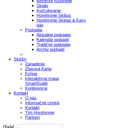
Bežecké lyžovanie
Skialp
Korčulovanie
Horehronie Skibus
Horehronie Skipas & Easy
pas
Podujatia
Aktuálne podujatia
Kalendár podujatí
Tradičné podujatia
Archív podujatí
Služby
Zariadenia
Zľavová Karta
Eshop
Interaktívna mapa
SmartGuide
Konferencie
Kontakt
O nás
Informačné centrá
Kontakt
Tím Horehronie
Partneri