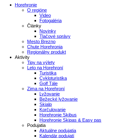
Horehronie
O regióne
Video
Fotogaléria
Články
Novinky
Tlačové správy
Mesto Brezno
Chute Horehronia
Regionálny produkt
Aktivity
Tipy na výlety
Leto na Horehroní
Turistika
Cykloturistika
Golf Tále
Zima na Horehroní
Lyžovanie
Bežecké lyžovanie
Skialp
Korčulovanie
Horehronie Skibus
Horehronie Skipas & Easy pas
Podujatia
Aktuálne podujatia
Kalendár podujatí