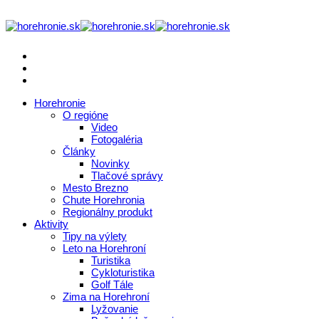
Horehronie
O regióne
Video
Fotogaléria
Články
Novinky
Tlačové správy
Mesto Brezno
Chute Horehronia
Regionálny produkt
Aktivity
Tipy na výlety
Leto na Horehroní
Turistika
Cykloturistika
Golf Tále
Zima na Horehroní
Lyžovanie