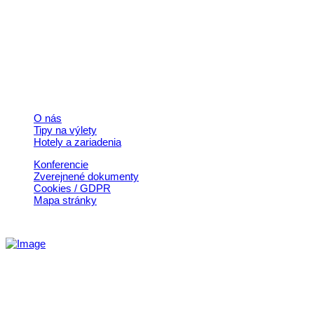
+421 911 633 119
info@horehronie.sk
© 2026, Horehronie.sk
Rýchle odkazy
O nás
Tipy na výlety
Hotely a zariadenia
Konferencie
Zverejnené dokumenty
Cookies / GDPR
Mapa stránky