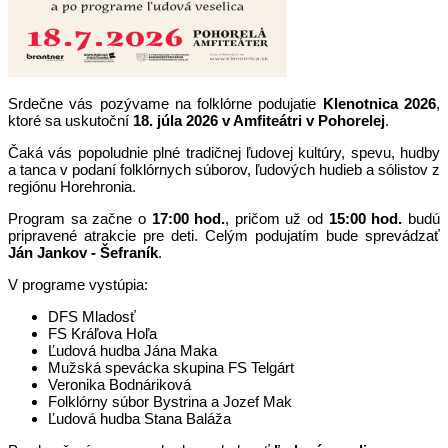
Srdečne vás pozývame na folklórne podujatie
Klenotnica 2026
,
ktoré sa uskutoční
18. júla 2026 v Amfiteátri v Pohorelej
.
Čaká vás popoludnie plné tradičnej ľudovej kultúry, spevu, hudby
a tanca v podaní folklórnych súborov, ľudových hudieb a sólistov z
regiónu Horehronia.
Program sa začne o
17:00 hod.
, pričom už od
15:00 hod.
budú
pripravené atrakcie pre deti. Celým podujatím bude sprevádzať
Ján Jankov - Šefraník
.
V programe vystúpia:
DFS Mladosť
FS Kráľova Hoľa
Ľudová hudba Jána Maka
Mužská spevácka skupina FS Telgárt
Veronika Bodnáriková
Folklórny súbor Bystrina a Jozef Mak
Ľudová hudba Stana Baláža