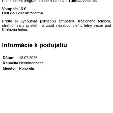
Po skončení programu bude nasledovať
ľudová veselica
.
Vstupné:
10 €
Deti do 120 cm:
zdarma
Príďte si vychutnať jedinečnú atmosféru tradičného folklóru,
stretnúť sa s priateľmi a zažiť nezabudnuteľný letný večer pod
Kráľovou hoľou.
Informácie k podujatiu
Dátum
18.07.2026
Kapacita
Neobmedzené
Miesto
Pohorelá
Kontakt