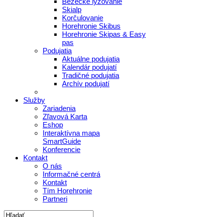
Bežecké lyžovanie
Skialp
Korčulovanie
Horehronie Skibus
Horehronie Skipas & Easy
pas
Podujatia
Aktuálne podujatia
Kalendár podujatí
Tradičné podujatia
Archív podujatí
Služby
Zariadenia
Zľavová Karta
Eshop
Interaktívna mapa
SmartGuide
Konferencie
Kontakt
O nás
Informačné centrá
Kontakt
Tím Horehronie
Partneri