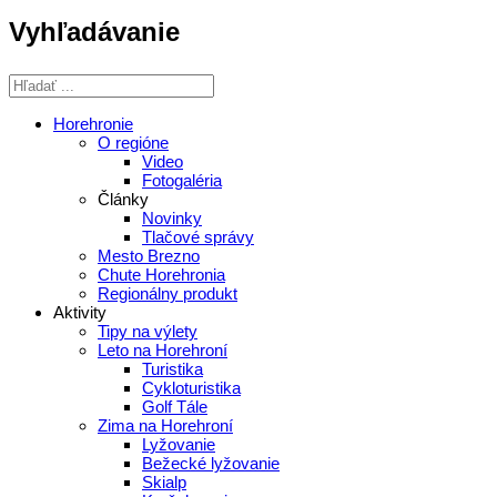
Vyhľadávanie
Horehronie
O regióne
Video
Fotogaléria
Články
Novinky
Tlačové správy
Mesto Brezno
Chute Horehronia
Regionálny produkt
Aktivity
Tipy na výlety
Leto na Horehroní
Turistika
Cykloturistika
Golf Tále
Zima na Horehroní
Lyžovanie
Bežecké lyžovanie
Skialp