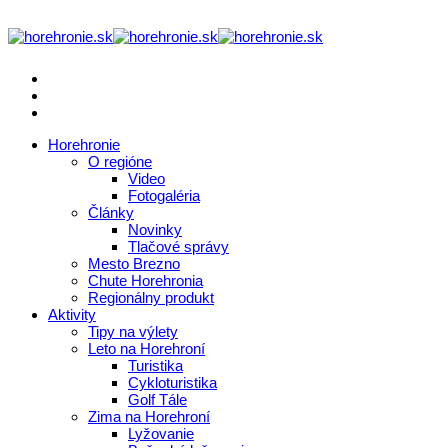
Horehronie
O regióne
Video
Fotogaléria
Články
Novinky
Tlačové správy
Mesto Brezno
Chute Horehronia
Regionálny produkt
Aktivity
Tipy na výlety
Leto na Horehroní
Turistika
Cykloturistika
Golf Tále
Zima na Horehroní
Lyžovanie