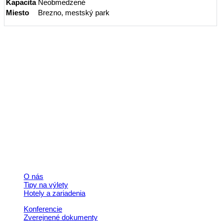
Kapacita
Neobmedzené
Miesto
Brezno, mestský park
Kontakt
+421 911 633 119
info@horehronie.sk
© 2026, Horehronie.sk
Rýchle odkazy
O nás
Tipy na výlety
Hotely a zariadenia
Konferencie
Zverejnené dokumenty