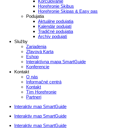
Korčulovanie
Horehronie Skibus
Horehronie Skipas & Easy pas
Podujatia
Aktuálne podujatia
Kalendár podujatí
Tradičné podujatia
Archív podujatí
Služby
Zariadenia
Zľavová Karta
Eshop
Interaktívna mapa SmartGuide
Konferencie
Kontakt
O nás
Informačné centrá
Kontakt
Tím Horehronie
Partneri
Interaktiv map SmartGuide
Interaktiv map SmartGuide
Interaktiv map SmartGuide