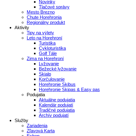
Novinky
Tlačové správy
Mesto Brezno
Chute Horehronia
Regionálny produkt
Aktivity
Tipy na výlety
Leto na Horehroní
Turistika
Cykloturistika
Golf Tále
Zima na Horehroní
Lyžovanie
Bežecké lyžovanie
Skialp
Korčulovanie
Horehronie Skibus
Horehronie Skipas & Easy pas
Podujatia
Aktuálne podujatia
Kalendár podujatí
Tradičné podujatia
Archív podujatí
Služby
Zariadenia
Zľavová Karta
Eshop