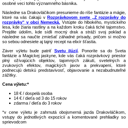
osobné veci tohto významného básnika.
Následne sa Drakovláčikom presunieme do ríše fantázie a mágie,
ktoré na vás čakajú v
Rozprávkovom svete „Z rozprávky do
rozprávky“ v obci Nemecká.
Vstúpte do hlbokého, mystického
lesa, kde žiaria rastliny a na každom kroku čaká tiché tajomstvo.
Prejdite údolím, kde sídli mocný drak a stráži svoj poklad a
následne sa naučte zmiešať záhadné prísady, pričom si možno
so sebou odnesiete aj tajný recept na elixír šťastia.
Záver výletu bude patriť
Svetu ilúzií
. Ponoríte sa do Sveta
fantázie a Magickej jaskyne, kde vás čaká rozprávkový priestor
plný ožívajúcich objektov, tajomných zákutí, svetelných a
zvukových efektov, magických javov a prekvapení, ktoré
podnecujú detskú predstavivosť, objavovanie a nezabudnuteľné
zážitky.
Cena výletu:*
18 € / dospelá osoba
14 € / dieťa od 3 do 15 rokov
zdarma / dieťa do 3 rokov
*v cene výletu je zahrnutá obojsmerná jazda Drakovláčikom,
vstupy do jednotlivých expozícií a komentované prehliadky so
sprievodcom