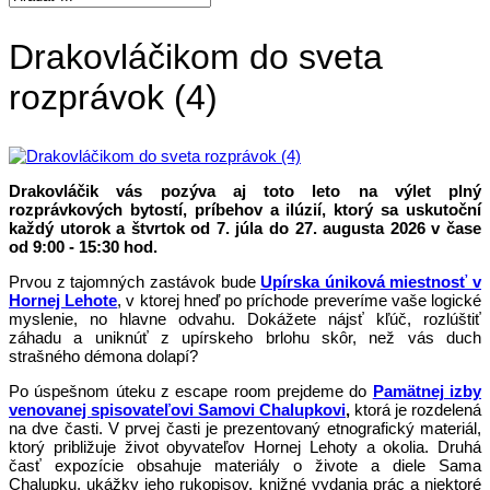
Drakovláčikom do sveta
rozprávok (4)
Drakovláčik vás pozýva aj toto leto na výlet plný
rozprávkových bytostí, príbehov a ilúzií, ktorý sa uskutoční
každý utorok a štvrtok od 7. júla do 27. augusta 2026 v čase
od 9:00 - 15:30 hod.
Prvou z tajomných zastávok bude
Upírska úniková miestnosť v
Hornej Lehote
, v ktorej hneď po príchode preveríme vaše logické
myslenie, no hlavne odvahu. Dokážete nájsť kľúč, rozlúštiť
záhadu a uniknúť z upírskeho brlohu skôr, než vás duch
strašného démona dolapí?
Po úspešnom úteku z escape room prejdeme do
Pamätnej izby
venovanej spisovateľovi Samovi Chalupkovi
,
ktorá je rozdelená
na dve časti. V prvej časti je prezentovaný etnografický materiál,
ktorý približuje život obyvateľov Hornej Lehoty a okolia. Druhá
časť expozície obsahuje materiály o živote a diele Sama
Chalupku, ukážky jeho rukopisov, knižné vydania prác a niektoré