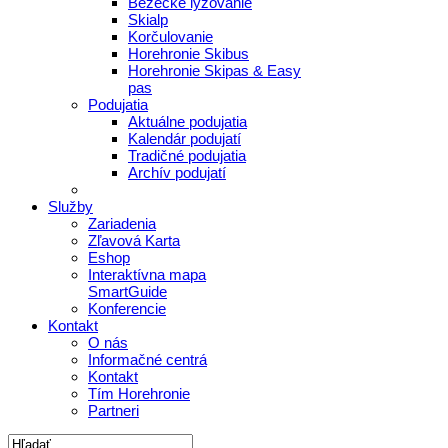
Bežecké lyžovanie
Skialp
Korčulovanie
Horehronie Skibus
Horehronie Skipas & Easy
pas
Podujatia
Aktuálne podujatia
Kalendár podujatí
Tradičné podujatia
Archív podujatí
Služby
Zariadenia
Zľavová Karta
Eshop
Interaktívna mapa
SmartGuide
Konferencie
Kontakt
O nás
Informačné centrá
Kontakt
Tím Horehronie
Partneri