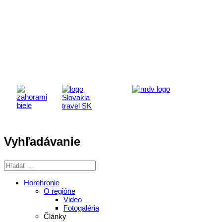
Aktivita realizovaná s finančnou podporou
Ministerstva cestovného ruchu
a športu Slovenskej republiky
Vyhľadávanie
Horehronie
O regióne
Video
Fotogaléria
Články