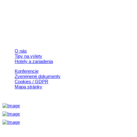
+421 911 633 119
info@horehronie.sk
© 2026, Horehronie.sk
Rýchle odkazy
O nás
Tipy na výlety
Hotely a zariadenia
Konferencie
Zverejnené dokumenty
Cookies / GDPR
Mapa stránky