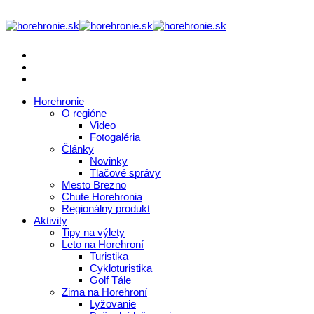
Horehronie
O regióne
Video
Fotogaléria
Články
Novinky
Tlačové správy
Mesto Brezno
Chute Horehronia
Regionálny produkt
Aktivity
Tipy na výlety
Leto na Horehroní
Turistika
Cykloturistika
Golf Tále
Zima na Horehroní
Lyžovanie