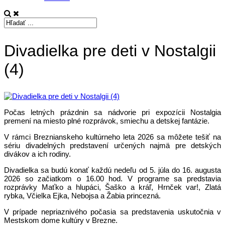
Divadielka pre deti v Nostalgii
(4)
Počas letných prázdnin sa nádvorie pri expozícii Nostalgia
premení na miesto plné rozprávok, smiechu a detskej fantázie.
V rámci Breznianskeho kultúrneho leta 2026 sa môžete tešiť na
sériu divadelných predstavení určených najmä pre detských
divákov a ich rodiny.
Divadielka sa budú konať každú nedeľu od 5. júla do 16. augusta
2026 so začiatkom o 16.00 hod. V programe sa predstavia
rozprávky Maťko a hlupáci, Šaško a kráľ, Hrnček var!, Zlatá
rybka, Včielka Ejka, Nebojsa a Žabia princezná.
V prípade nepriaznivého počasia sa predstavenia uskutočnia v
Mestskom dome kultúry v Brezne.