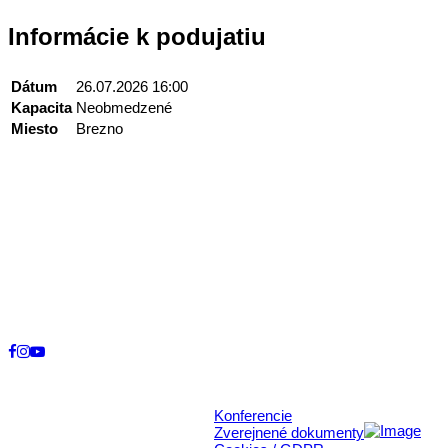
Informácie k podujatiu
Dátum
26.07.2026 16:00
Kapacita
Neobmedzené
Miesto
Brezno
Kontakt
+421 911 633 119
info@horehronie.sk
© 2026, Horehronie.sk
Konferencie
Rýchle odkazy
Zverejnené dokumenty