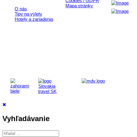
Cookies / GDPR
Mapa stránky
O nás
Tipy na výlety
Hotely a zariadenia
Aktivita realizovaná s finančnou podporou
Ministerstva cestovného ruchu
a športu Slovenskej republiky
Vyhľadávanie