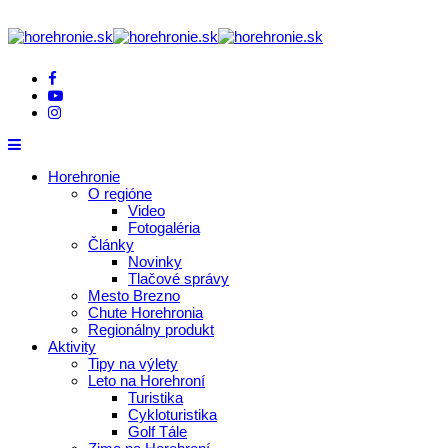
Horehronie
O regióne
Video
Fotogaléria
Články
Novinky
Tlačové správy
Mesto Brezno
Chute Horehronia
Regionálny produkt
Aktivity
Tipy na výlety
Leto na Horehroní
Turistika
Cykloturistika
Golf Tále