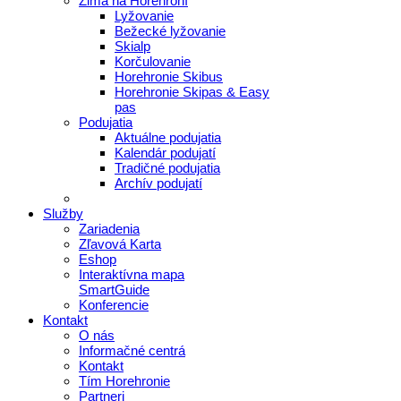
Zima na Horehroní
Lyžovanie
Bežecké lyžovanie
Skialp
Korčulovanie
Horehronie Skibus
Horehronie Skipas & Easy
pas
Podujatia
Aktuálne podujatia
Kalendár podujatí
Tradičné podujatia
Archív podujatí
Služby
Zariadenia
Zľavová Karta
Eshop
Interaktívna mapa
SmartGuide
Konferencie
Kontakt
O nás
Informačné centrá
Kontakt
Tím Horehronie
Partneri