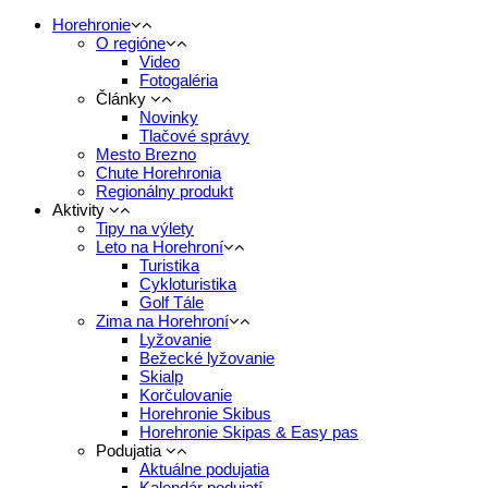
Horehronie
O regióne
Video
Fotogaléria
Články
Novinky
Tlačové správy
Mesto Brezno
Chute Horehronia
Regionálny produkt
Aktivity
Tipy na výlety
Leto na Horehroní
Turistika
Cykloturistika
Golf Tále
Zima na Horehroní
Lyžovanie
Bežecké lyžovanie
Skialp
Korčulovanie
Horehronie Skibus
Horehronie Skipas & Easy pas
Podujatia
Aktuálne podujatia
Kalendár podujatí