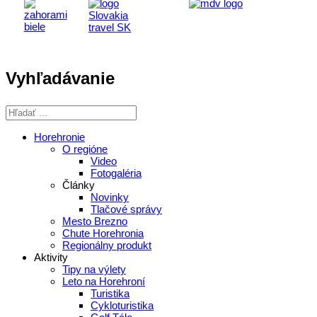
Vyhľadávanie
Horehronie
O regióne
Video
Fotogaléria
Články
Novinky
Tlačové správy
Mesto Brezno
Chute Horehronia
Regionálny produkt
Aktivity
Tipy na výlety
Leto na Horehroní
Turistika
Cykloturistika