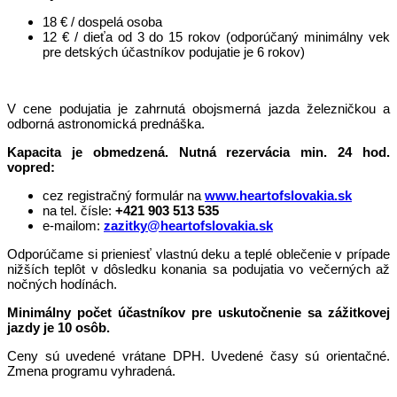
18 € / dospelá osoba
12 € / dieťa od 3 do 15 rokov (odporúčaný minimálny vek
pre detských účastníkov podujatie je 6 rokov)
V cene podujatia je zahrnutá obojsmerná jazda železničkou a
odborná astronomická prednáška.
Kapacita je obmedzená. Nutná rezervácia min. 24 hod.
vopred:
cez registračný formulár na
www.heartofslovakia.sk
na tel. čísle:
+421 903 513 535
e-mailom:
zazitky@heartofslovakia.sk
Odporúčame si prieniesť vlastnú deku a teplé oblečenie v prípade
nižších teplôt v dôsledku konania sa podujatia vo večerných až
nočných hodínách.
Minimálny počet účastníkov pre uskutočnenie sa zážitkovej
jazdy je 10 osôb.
Ceny sú uvedené vrátane DPH. Uvedené časy sú orientačné.
Zmena programu vyhradená.