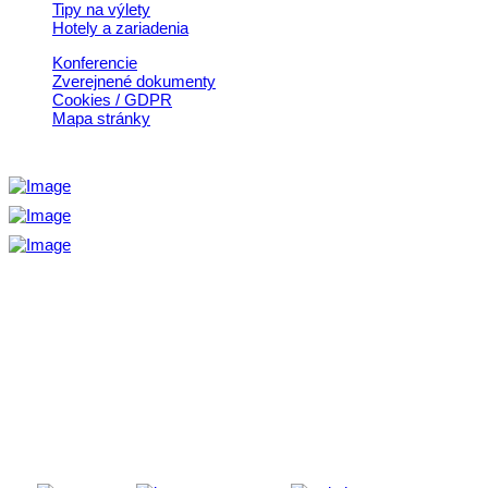
Tipy na výlety
Hotely a zariadenia
Konferencie
Zverejnené dokumenty
Cookies / GDPR
Mapa stránky
Aktivita realizovaná s finančnou podporou
Ministerstva cestovného ruchu
a športu Slovenskej republiky