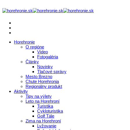
Horehronie
O regióne
Video
Fotogaléria
Články
Novinky
Tlačové správy
Mesto Brezno
Chute Horehronia
Regionálny produkt
Aktivity
Tipy na výlety
Leto na Horehroní
Turistika
Cykloturistika
Golf Tále
Zima na Horehroní
Lyžovanie