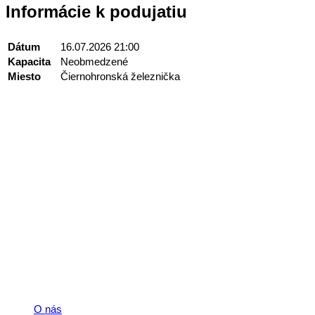
Informácie k podujatiu
Dátum
16.07.2026 21:00
Kapacita
Neobmedzené
Miesto
Čiernohronská železnička
Kontakt
+421 911 633 119
info@horehronie.sk
© 2026, Horehronie.sk
Rýchle odkazy
O nás