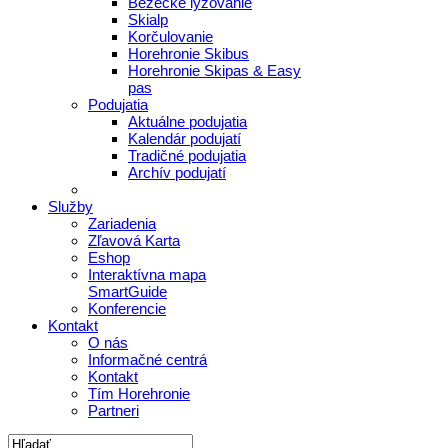
Bežecké lyžovanie
Skialp
Korčulovanie
Horehronie Skibus
Horehronie Skipas & Easy
pas
Podujatia
Aktuálne podujatia
Kalendár podujatí
Tradičné podujatia
Archív podujatí
Služby
Zariadenia
Zľavová Karta
Eshop
Interaktívna mapa
SmartGuide
Konferencie
Kontakt
O nás
Informačné centrá
Kontakt
Tím Horehronie
Partneri