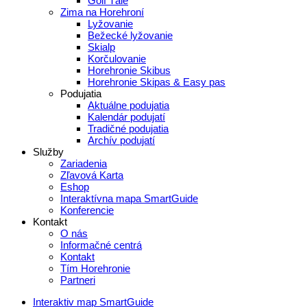
Golf Tále
Zima na Horehroní
Lyžovanie
Bežecké lyžovanie
Skialp
Korčulovanie
Horehronie Skibus
Horehronie Skipas & Easy pas
Podujatia
Aktuálne podujatia
Kalendár podujatí
Tradičné podujatia
Archív podujatí
Služby
Zariadenia
Zľavová Karta
Eshop
Interaktívna mapa SmartGuide
Konferencie
Kontakt
O nás
Informačné centrá
Kontakt
Tím Horehronie
Partneri
Interaktiv map SmartGuide