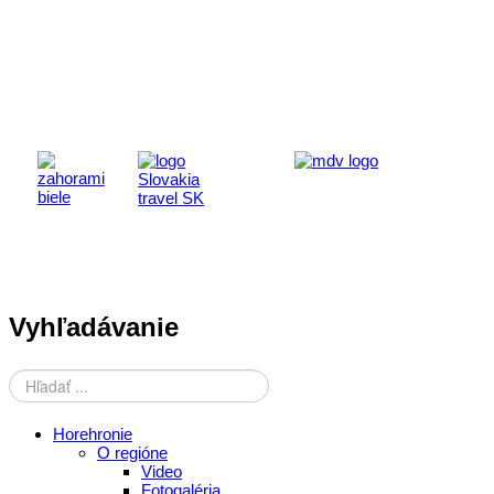
Aktivita realizovaná s finančnou podporou
Ministerstva cestovného ruchu
a športu Slovenskej republiky
Vyhľadávanie
Horehronie
O regióne
Video
Fotogaléria