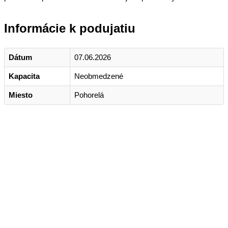
Informácie k podujatiu
Dátum
07.06.2026
Kapacita
Neobmedzené
Miesto
Pohorelá
Kontakt
+421 911 633 119
info@horehronie.sk