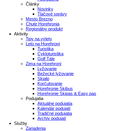
Články
Novinky
Tlačové správy
Mesto Brezno
Chute Horehronia
Regionálny produkt
Aktivity
Tipy na výlety
Leto na Horehroní
Turistika
Cykloturistika
Golf Tále
Zima na Horehroní
Lyžovanie
Bežecké lyžovanie
Skialp
Korčulovanie
Horehronie Skibus
Horehronie Skipas & Easy pas
Podujatia
Aktuálne podujatia
Kalendár podujatí
Tradičné podujatia
Archív podujatí
Služby
Zariadenia