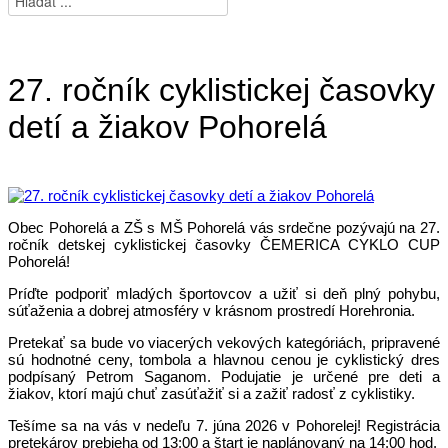
27. ročník cyklistickej časovky
detí a žiakov Pohorelá
Obec Pohorelá a ZŠ s MŠ Pohorelá vás srdečne pozývajú na 27.
ročník detskej cyklistickej časovky ČEMERICA CYKLO CUP
Pohorelá!
Príďte podporiť mladých športovcov a užiť si deň plný pohybu,
súťaženia a dobrej atmosféry v krásnom prostredí Horehronia.
Pretekať sa bude vo viacerých vekových kategóriách, pripravené
sú hodnotné ceny, tombola a hlavnou cenou je cyklistický dres
podpísaný Petrom Saganom. Podujatie je určené pre deti a
žiakov, ktorí majú chuť zasúťažiť si a zažiť radosť z cyklistiky.
Tešíme sa na vás v nedeľu 7. júna 2026 v Pohorelej! Registrácia
pretekárov prebieha od 13:00 a štart je naplánovaný na 14:00 hod.