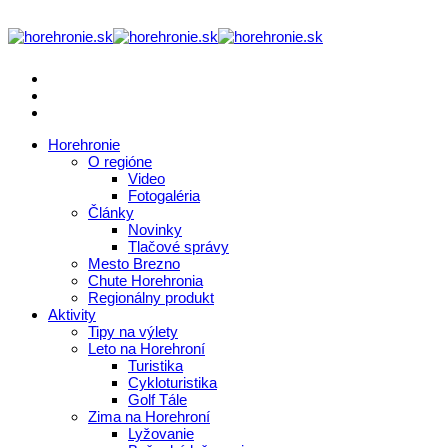
Horehronie
O regióne
Video
Fotogaléria
Články
Novinky
Tlačové správy
Mesto Brezno
Chute Horehronia
Regionálny produkt
Aktivity
Tipy na výlety
Leto na Horehroní
Turistika
Cykloturistika
Golf Tále
Zima na Horehroní
Lyžovanie