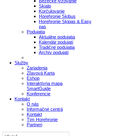
Bežecké lyžovanie
Skialp
Korčulovanie
Horehronie Skibus
Horehronie Skipas & Easy
pas
Podujatia
Aktuálne podujatia
Kalendár podujatí
Tradičné podujatia
Archív podujatí
Služby
Zariadenia
Zľavová Karta
Eshop
Interaktívna mapa
SmartGuide
Konferencie
Kontakt
O nás
Informačné centrá
Kontakt
Tím Horehronie
Partneri