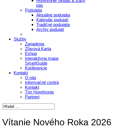
Horehronie Skipas & Easy
pas
Podujatia
Aktuálne podujatia
Kalendár podujatí
Tradičné podujatia
Archív podujatí
Služby
Zariadenia
Zľavová Karta
Eshop
Interaktívna mapa
SmartGuide
Konferencie
Kontakt
O nás
Informačné centrá
Kontakt
Tím Horehronie
Partneri
Vítanie Nového Roka 2026