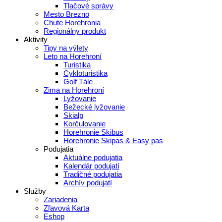
Tlačové správy
Mesto Brezno
Chute Horehronia
Regionálny produkt
Aktivity
Tipy na výlety
Leto na Horehroní
Turistika
Cykloturistika
Golf Tále
Zima na Horehroní
Lyžovanie
Bežecké lyžovanie
Skialp
Korčulovanie
Horehronie Skibus
Horehronie Skipas & Easy pas
Podujatia
Aktuálne podujatia
Kalendár podujatí
Tradičné podujatia
Archív podujatí
Služby
Zariadenia
Zľavová Karta
Eshop