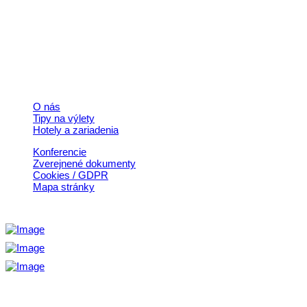
+421 911 633 119
info@horehronie.sk
© 2026, Horehronie.sk
Rýchle odkazy
O nás
Tipy na výlety
Hotely a zariadenia
Konferencie
Zverejnené dokumenty
Cookies / GDPR
Mapa stránky