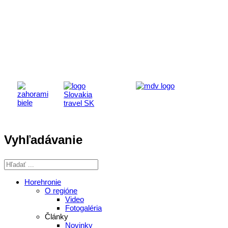
Aktivita realizovaná s finančnou podporou
Ministerstva cestovného ruchu
a športu Slovenskej republiky
Vyhľadávanie
Horehronie
O regióne
Video
Fotogaléria
Články
Novinky