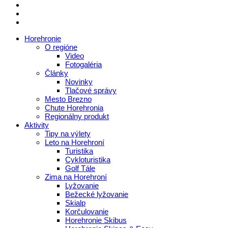
Horehronie
O regióne
Video
Fotogaléria
Články
Novinky
Tlačové správy
Mesto Brezno
Chute Horehronia
Regionálny produkt
Aktivity
Tipy na výlety
Leto na Horehroní
Turistika
Cykloturistika
Golf Tále
Zima na Horehroní
Lyžovanie
Bežecké lyžovanie
Skialp
Korčulovanie
Horehronie Skibus