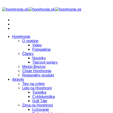
Horehronie
O regióne
Video
Fotogaléria
Články
Novinky
Tlačové správy
Mesto Brezno
Chute Horehronia
Regionálny produkt
Aktivity
Tipy na výlety
Leto na Horehroní
Turistika
Cykloturistika
Golf Tále
Zima na Horehroní
Lyžovanie