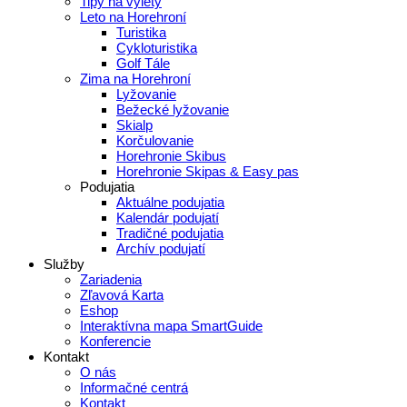
Tipy na výlety
Leto na Horehroní
Turistika
Cykloturistika
Golf Tále
Zima na Horehroní
Lyžovanie
Bežecké lyžovanie
Skialp
Korčulovanie
Horehronie Skibus
Horehronie Skipas & Easy pas
Podujatia
Aktuálne podujatia
Kalendár podujatí
Tradičné podujatia
Archív podujatí
Služby
Zariadenia
Zľavová Karta
Eshop
Interaktívna mapa SmartGuide
Konferencie
Kontakt
O nás
Informačné centrá
Kontakt