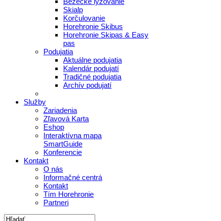
Bežecké lyžovanie
Skialp
Korčulovanie
Horehronie Skibus
Horehronie Skipas & Easy
pas
Podujatia
Aktuálne podujatia
Kalendár podujatí
Tradičné podujatia
Archív podujatí
Služby
Zariadenia
Zľavová Karta
Eshop
Interaktívna mapa
SmartGuide
Konferencie
Kontakt
O nás
Informačné centrá
Kontakt
Tím Horehronie
Partneri