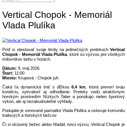
Vertical Chopok - Memoriál
Vlada Plulíka
Príď si otestovať svoje limity na jedinečných pretekoch
Vertical
Chopok - Memoriál Vlada Plulíka
, ktoré sú výzvou pre všetkých
milovníkov behu v horách.
Dátum:
9. máj 2026
Štart:
11:00
Miesto:
Krupová - Chopok juh
Čaká ťa dynamická trať s dĺžkou
6,4 km
, ktorá preverí tvoju
kondíciu, vytrvalosť aj odhodlanie. Preteky vedú atraktívnym
horským prostredím Nízkych Tatier a ponúkajú nielen športový
výkon, ale aj nezabudnuteľné výhľady.
Podujatie je venované pamiatke Vlada Plulíka a oslovuje komunitu
trailových a horských bežcov
Či si skúsený bežec alebo hľadáš novú výzvu, Vertical Chopok je