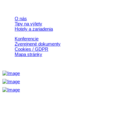
Rýchle odkazy
O nás
Tipy na výlety
Hotely a zariadenia
Konferencie
Zverejnené dokumenty
Cookies / GDPR
Mapa stránky
Aktivita realizovaná s finančnou podporou
Ministerstva cestovného ruchu
a športu Slovenskej republiky